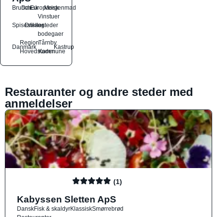
Brunch
Dansk
Europæisk
Morgenmad
Vinstuer
Spisesteder
Drikkesteder
og
bodegaer
Region
Tårnby
Danmark
Kastrup
Hovedstaden
Kommune
Restauranter og andre steder med
anmeldelser
(1)
Kabyssen Sletten ApS
Dansk
Fisk & skaldyr
Klassisk
Smørrebrød