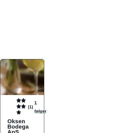
atmosfæren. Platformen er faktabaseret,
overskuelig og altid opdateret med de nyeste
informationer, hvilket gør den til det ideelle værktøj
for både lokale madelskere og turister på farten.
Find præcis den madtype og den stemning, der
passer til din næste middag, uanset hvor i landet
du befinder dig.
1
(1)
følger
Oksen
Bodega
ApS