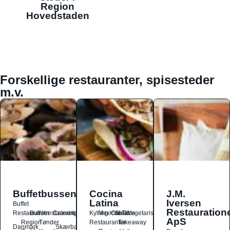
Region
Hovedstaden
Forskellige restauranter, spisesteder
m.v.
Buffetbussen
Cocina
J.M.
Latina
Iversen
Buffet
Restauration
Restauranter
Buffetrestauranter
Catering
Kylling
Mexicansk
Ost
Salat
Taco
Vegetarisk
ApS
Region
Tønder
Restauranter
Takeaway
Danmark
Skærbæk