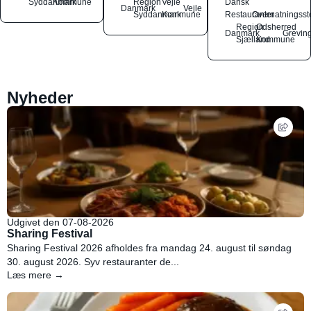
Syddanmark
Kommune
Region
Vejle
Dansk
Danmark
Vejle
Syddanmark
Kommune
Restauranter
Overnatningsst
Region
Odsherred
Danmark
Grevin
Sjælland
Kommune
Nyheder
Udgivet den 07-08-2026
Sharing Festival
Sharing Festival 2026 afholdes fra mandag 24. august til søndag
30. august 2026. Syv restauranter de...
Læs mere →