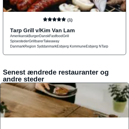
(1)
Tarp Grill v/Kim Van Lam
Amerikansk
Burger
Dansk
Fastfood
Grill
Spisesteder
Grillbarer
Takeaway
Danmark
Region Syddanmark
Esbjerg Kommune
Esbjerg N
Tarp
Senest ændrede restauranter og
andre steder