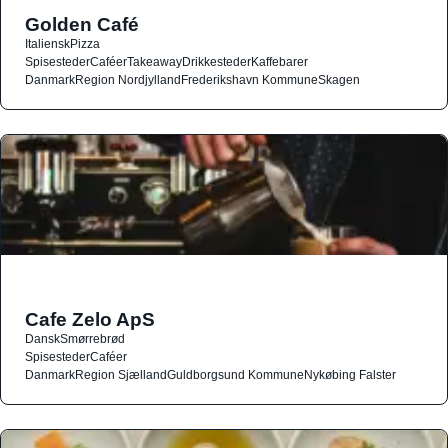
Golden Café
Italiensk
Pizza
Spisesteder
Caféer
Takeaway
Drikkesteder
Kaffebarer
Danmark
Region Nordjylland
Frederikshavn Kommune
Skagen
Cafe Zelo ApS
Dansk
Smørrebrød
Spisesteder
Caféer
Danmark
Region Sjælland
Guldborgsund Kommune
Nykøbing Falster