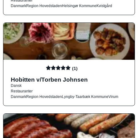
Restauranter
Danmark
Region Hovedstaden
Helsingør Kommune
Kvistgård
(1)
Hobitten v/Torben Johnsen
Dansk
Restauranter
Danmark
Region Hovedstaden
Lyngby-Taarbæk Kommune
Virum