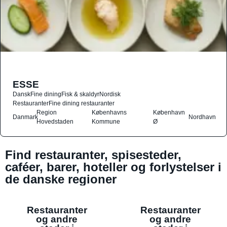
ESSE
Dansk
Fine dining
Fisk & skaldyr
Nordisk
Restauranter
Fine dining restauranter
Region
Københavns
København
Danmark
Nordhavn
Hovedstaden
Kommune
Ø
Find restauranter, spisesteder,
caféer, barer, hoteller og forlystelser i
de danske regioner
Restauranter
Restauranter
og andre
og andre