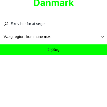
Danmark
Søg efter restauranter, spisesteder, caféer,
barer, pubber, hoteller og aktiviteter.
Vælg region, kommune m.v.
Søg
Her får du det komplette overblik
over
Danmarks mange spisesteder, caféer og
restauranter samlet ét sted. Vi gør det nemt for
dig at opdage alt fra skjulte lokale favoritter til
eksklusive gourmetoplevelser på tværs af alle
landets byer og regioner.
Søgningen er gjort enkel, så du hurtigt kan filtrere
efter madtype, lokation eller specifikke ønsker til