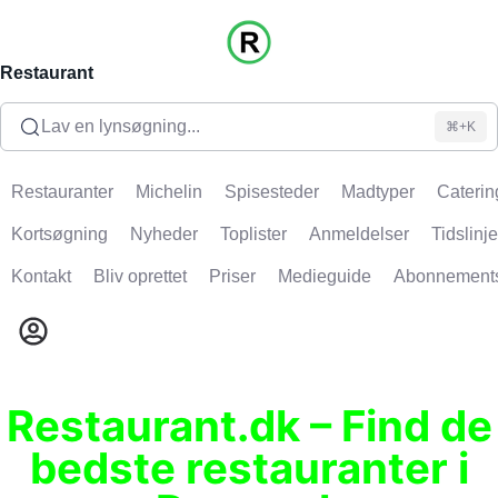
Restaurant
Lav en lynsøgning...
⌘+K
Restauranter
Michelin
Spisesteder
Madtyper
Caterin
Kortsøgning
Nyheder
Toplister
Anmeldelser
Tidslinje
Kontakt
Bliv oprettet
Priser
Medieguide
Abonnement
Restaurant.dk – Find de
bedste restauranter i