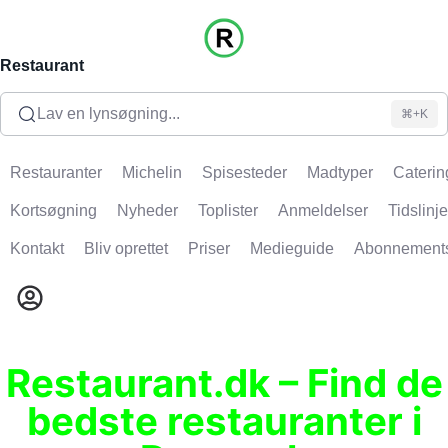
Restaurant
Lav en lynsøgning...
⌘+K
Restauranter
Michelin
Spisesteder
Madtyper
Caterin
Kortsøgning
Nyheder
Toplister
Anmeldelser
Tidslinje
Kontakt
Bliv oprettet
Priser
Medieguide
Abonnement
Restaurant.dk – Find de
bedste restauranter i