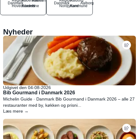
Region
Københavns
København
Region
Aalborg
Danmark
Danmark
Aalborg
Hovedstaden
Kommune
N
Nordjylland
Kommune
Nyheder
Udgivet den 04-08-2026
Bib Gourmand i Danmark 2026
Michelin Guide · Danmark Bib Gourmand i Danmark 2026 – alle 27
restauranter med by, køkken og prisni...
Læs mere →