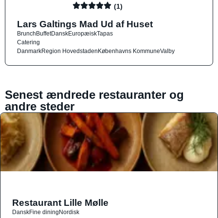
(1)
Lars Galtings Mad Ud af Huset
Brunch
Buffet
Dansk
Europæisk
Tapas
Catering
Danmark
Region Hovedstaden
Københavns Kommune
Valby
Senest ændrede restauranter og
andre steder
Restaurant Lille Mølle
Dansk
Fine dining
Nordisk