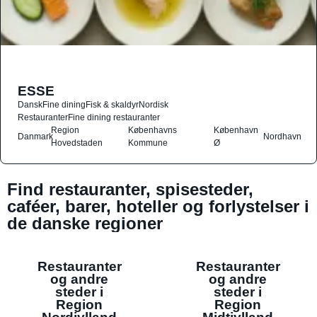
ESSE
Dansk
Fine dining
Fisk & skaldyr
Nordisk
Restauranter
Fine dining restauranter
Region
Københavns
København
Danmark
Nordhavn
Hovedstaden
Kommune
Ø
Find restauranter, spisesteder,
caféer, barer, hoteller og forlystelser i
de danske regioner
Restauranter
Restauranter
og andre
og andre
steder i
steder i
Region
Region