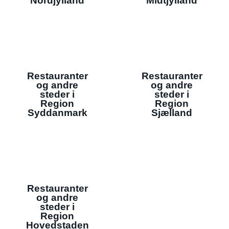
Nordjylland
Midtjylland
Restauranter
Restauranter
og andre
og andre
steder i
steder i
Region
Region
Syddanmark
Sjælland
Restauranter
og andre
steder i
Region
Hovedstaden