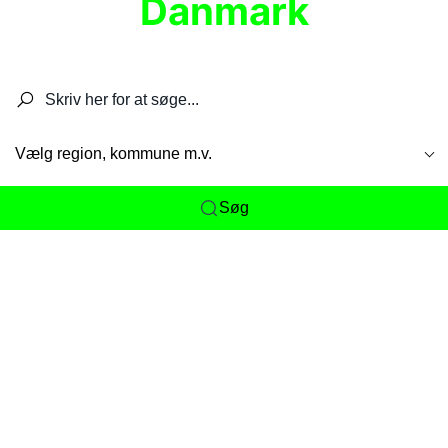
Danmark
Søg efter restauranter, spisesteder, caféer,
barer, pubber, hoteller og aktiviteter.
Vælg region, kommune m.v.
Søg
Her får du det komplette overblik
over
Danmarks mange spisesteder, caféer og
restauranter samlet ét sted. Vi gør det nemt for
dig at opdage alt fra skjulte lokale favoritter til
eksklusive gourmetoplevelser på tværs af alle
landets byer og regioner.
Søgningen er gjort enkel, så du hurtigt kan filtrere
efter madtype, lokation eller specifikke ønsker til