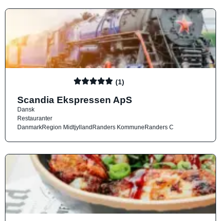
(1)
Scandia Ekspressen ApS
Dansk
Restauranter
Danmark
Region Midtjylland
Randers Kommune
Randers C