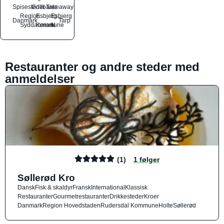
Spisesteder
Grillbarer
Takeaway
Region
Esbjerg
Esbjerg
Danmark
Tarp
Syddanmark
Kommune
N
Restauranter og andre steder med
anmeldelser
(1)
1 følger
Søllerød Kro
Dansk
Fisk & skaldyr
Fransk
International
Klassisk
Restauranter
Gourmetrestauranter
Drikkesteder
Kroer
Danmark
Region Hovedstaden
Rudersdal Kommune
Holte
Søllerød