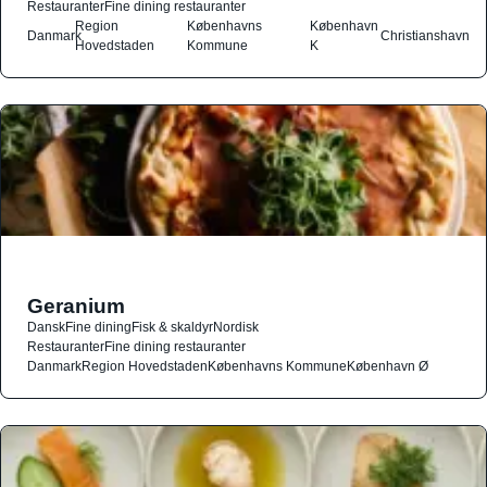
Restauranter
Fine dining restauranter
Region
Københavns
København
Danmark
Christianshavn
Hovedstaden
Kommune
K
Geranium
Dansk
Fine dining
Fisk & skaldyr
Nordisk
Restauranter
Fine dining restauranter
Danmark
Region Hovedstaden
Københavns Kommune
København Ø