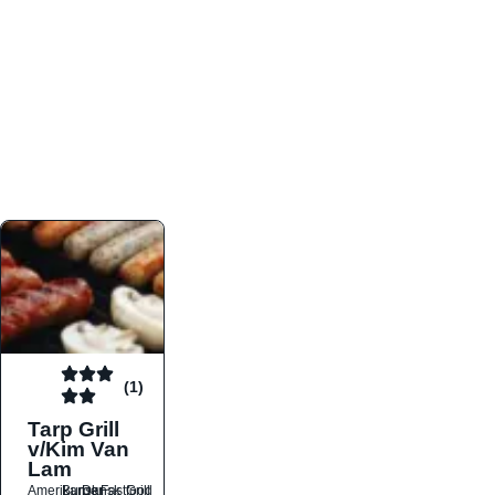
atmosfæren. Platformen er faktabaseret,
overskuelig og altid opdateret med de nyeste
informationer, hvilket gør den til det ideelle værktøj
for både lokale madelskere og turister på farten.
Find præcis den madtype og den stemning, der
passer til din næste middag, uanset hvor i landet
du befinder dig.
(1)
Tarp Grill
v/Kim Van
Lam
Amerikansk
Burger
Dansk
Fastfood
Grill