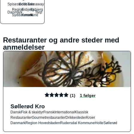
Spisesteder
Grillbarer
Takeaway
Region
Esbjerg
Esbjerg
Danmark
Tarp
Syddanmark
Kommune
N
Restauranter og andre steder med
anmeldelser
(1)
1 følger
Søllerød Kro
Dansk
Fisk & skaldyr
Fransk
International
Klassisk
Restauranter
Gourmetrestauranter
Drikkesteder
Kroer
Danmark
Region Hovedstaden
Rudersdal Kommune
Holte
Søllerød