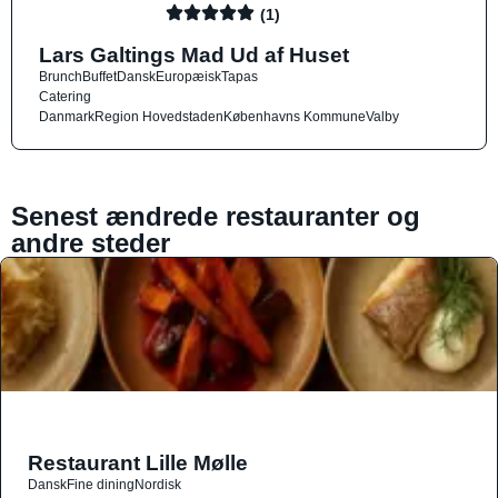
(1)
Lars Galtings Mad Ud af Huset
Brunch
Buffet
Dansk
Europæisk
Tapas
Catering
Danmark
Region Hovedstaden
Københavns Kommune
Valby
Senest ændrede restauranter og
andre steder
Restaurant Lille Mølle
Dansk
Fine dining
Nordisk