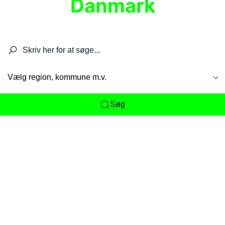
Danmark
Søg efter restauranter, spisesteder, caféer,
barer, pubber, hoteller og aktiviteter.
Vælg region, kommune m.v.
Søg
Her får du det komplette overblik
over
Danmarks mange spisesteder, caféer og
restauranter samlet ét sted. Vi gør det nemt for
dig at opdage alt fra skjulte lokale favoritter til
eksklusive gourmetoplevelser på tværs af alle
landets byer og regioner.
Søgningen er gjort enkel, så du hurtigt kan filtrere
efter madtype, lokation eller specifikke ønsker til