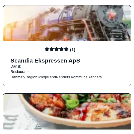
(1)
Scandia Ekspressen ApS
Dansk
Restauranter
Danmark
Region Midtjylland
Randers Kommune
Randers C