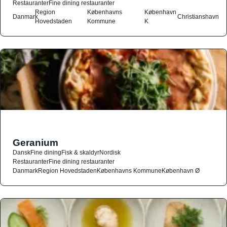
Restauranter
Fine dining restauranter
Region
Københavns
København
Danmark
Christianshavn
Hovedstaden
Kommune
K
Geranium
Dansk
Fine dining
Fisk & skaldyr
Nordisk
Restauranter
Fine dining restauranter
Danmark
Region Hovedstaden
Københavns Kommune
København Ø