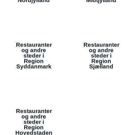
Nordjylland
Midtjylland
Restauranter
Restauranter
og andre
og andre
steder i
steder i
Region
Region
Syddanmark
Sjælland
Restauranter
og andre
steder i
Region
Hovedstaden