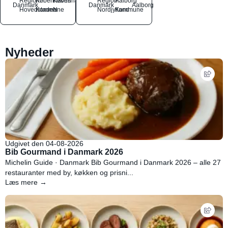
Region
Københavns
København
Region
Aalborg
Danmark
Danmark
Aalborg
Hovedstaden
Kommune
N
Nordjylland
Kommune
Nyheder
Udgivet den 04-08-2026
Bib Gourmand i Danmark 2026
Michelin Guide · Danmark Bib Gourmand i Danmark 2026 – alle 27
restauranter med by, køkken og prisni...
Læs mere →