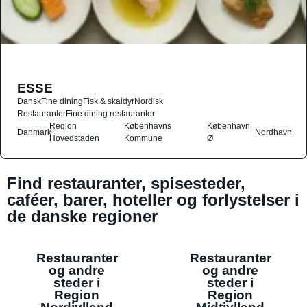
ESSE
Dansk
Fine dining
Fisk & skaldyr
Nordisk
Restauranter
Fine dining restauranter
Region
Københavns
København
Danmark
Nordhavn
Hovedstaden
Kommune
Ø
Find restauranter, spisesteder,
caféer, barer, hoteller og forlystelser i
de danske regioner
Restauranter
Restauranter
og andre
og andre
steder i
steder i
Region
Region