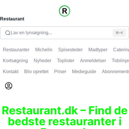
Restaurant
Lav en lynsøgning...
⌘+K
Restauranter
Michelin
Spisesteder
Madtyper
Caterin
Kortsøgning
Nyheder
Toplister
Anmeldelser
Tidslinje
Kontakt
Bliv oprettet
Priser
Medieguide
Abonnement
Restaurant.dk – Find de
bedste restauranter i