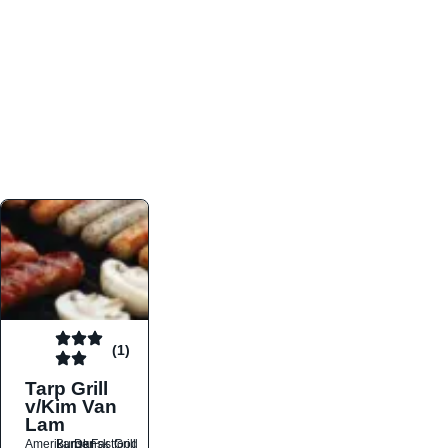
atmosfæren. Platformen er faktabaseret,
overskuelig og altid opdateret med de nyeste
informationer, hvilket gør den til det ideelle værktøj
for både lokale madelskere og turister på farten.
Find præcis den madtype og den stemning, der
passer til din næste middag, uanset hvor i landet
du befinder dig.
(1)
Tarp Grill
v/Kim Van
Lam
Amerikansk
Burger
Dansk
Fastfood
Grill