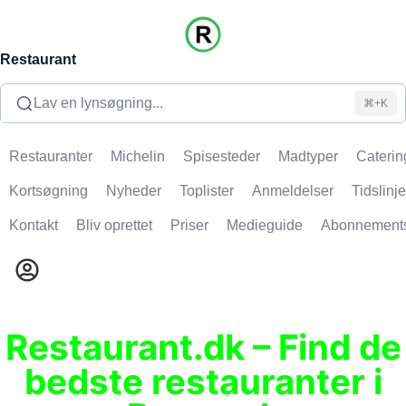
Restaurant
Lav en lynsøgning...
⌘+K
Restauranter
Michelin
Spisesteder
Madtyper
Caterin
Kortsøgning
Nyheder
Toplister
Anmeldelser
Tidslinje
Kontakt
Bliv oprettet
Priser
Medieguide
Abonnement
Restaurant.dk – Find de
bedste restauranter i