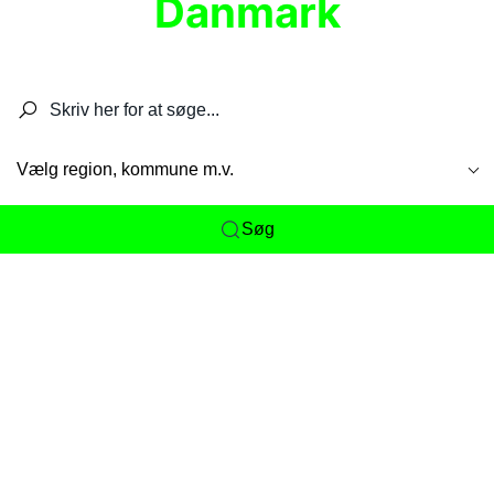
Danmark
Søg efter restauranter, spisesteder, caféer,
barer, pubber, hoteller og aktiviteter.
Vælg region, kommune m.v.
Søg
Her får du det komplette overblik
over
Danmarks mange spisesteder, caféer og
restauranter samlet ét sted. Vi gør det nemt for
dig at opdage alt fra skjulte lokale favoritter til
eksklusive gourmetoplevelser på tværs af alle
landets byer og regioner.
Søgningen er gjort enkel, så du hurtigt kan filtrere
efter madtype, lokation eller specifikke ønsker til