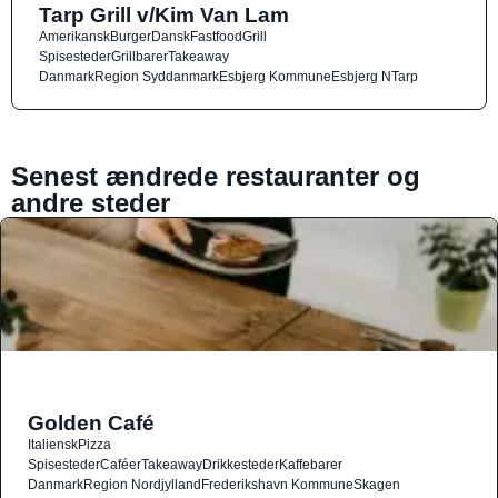
Tarp Grill v/Kim Van Lam
Amerikansk
Burger
Dansk
Fastfood
Grill
Spisesteder
Grillbarer
Takeaway
Danmark
Region Syddanmark
Esbjerg Kommune
Esbjerg N
Tarp
Senest ændrede restauranter og
andre steder
Golden Café
Italiensk
Pizza
Spisesteder
Caféer
Takeaway
Drikkesteder
Kaffebarer
Danmark
Region Nordjylland
Frederikshavn Kommune
Skagen