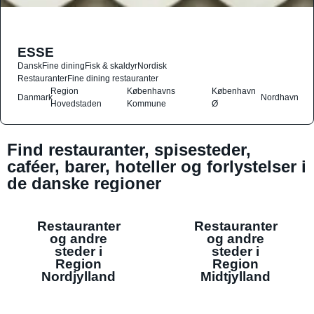
ESSE
Dansk
Fine dining
Fisk & skaldyr
Nordisk
Restauranter
Fine dining restauranter
Region
Københavns
København
Danmark
Nordhavn
Hovedstaden
Kommune
Ø
Find restauranter, spisesteder,
caféer, barer, hoteller og forlystelser i
de danske regioner
Restauranter
Restauranter
og andre
og andre
steder i
steder i
Region
Region
Nordjylland
Midtjylland