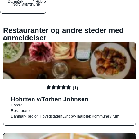
Danmark
Hobro
Nordjylland
Kommune
Restauranter og andre steder med
anmeldelser
(1)
Hobitten v/Torben Johnsen
Dansk
Restauranter
Danmark
Region Hovedstaden
Lyngby-Taarbæk Kommune
Virum