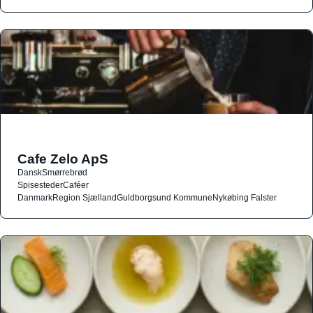
Cafe Zelo ApS
Dansk
Smørrebrød
Spisesteder
Caféer
Danmark
Region Sjælland
Guldborgsund Kommune
Nykøbing Falster