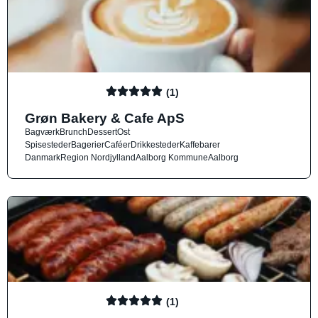
(1)
Grøn Bakery & Cafe ApS
Bagværk
Brunch
Dessert
Ost
Spisesteder
Bagerier
Caféer
Drikkesteder
Kaffebarer
Danmark
Region Nordjylland
Aalborg Kommune
Aalborg
(1)