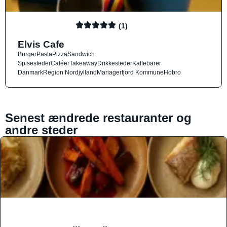
(1)
Elvis Cafe
Burger
Pasta
Pizza
Sandwich
Spisesteder
Caféer
Takeaway
Drikkesteder
Kaffebarer
Danmark
Region Nordjylland
Mariagerfjord Kommune
Hobro
Senest ændrede restauranter og
andre steder