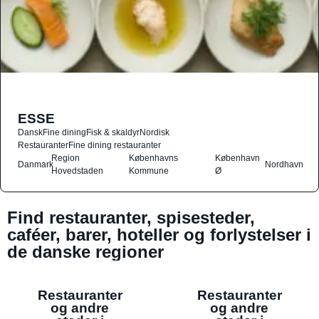
ESSE
Dansk
Fine dining
Fisk & skaldyr
Nordisk
Restauranter
Fine dining restauranter
Region
Københavns
København
Danmark
Nordhavn
Hovedstaden
Kommune
Ø
Find restauranter, spisesteder,
caféer, barer, hoteller og forlystelser i
de danske regioner
Restauranter
Restauranter
og andre
og andre