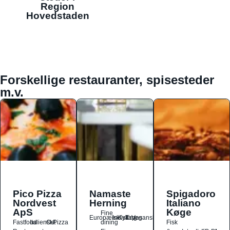
Region
Hovedstaden
Forskellige restauranter, spisesteder
m.v.
Pico Pizza
Namaste
Spigadoro
Nordvest
Herning
Italiano
ApS
Køge
Fine
Europæisk
Indisk
Kylling
Tapas
Vegansk
Fastfood
Italiensk
Ost
Pizza
dining
Fisk