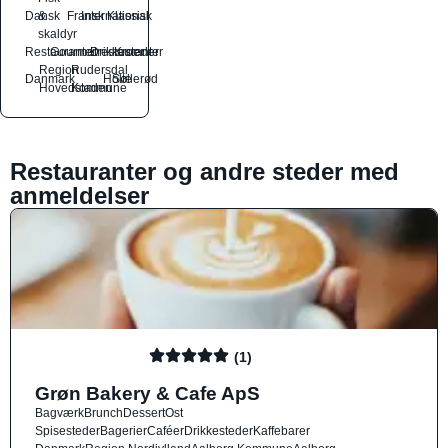
Dansk
&
Fransk
International
Klassisk
skaldyr
Restauranter
Gourmetrestauranter
Drikkesteder
Kroer
Region
Rudersdal
Danmark
Holte
Søllerød
Hovedstaden
Kommune
Restauranter og andre steder med
anmeldelser
(1)
Grøn Bakery & Cafe ApS
Bagværk
Brunch
Dessert
Ost
Spisesteder
Bagerier
Caféer
Drikkesteder
Kaffebarer