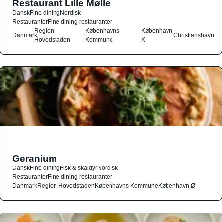
Restaurant Lille Mølle
Dansk
Fine dining
Nordisk
Restauranter
Fine dining restauranter
Region
Københavns
København
Danmark
Christianshavn
Hovedstaden
Kommune
K
Geranium
Dansk
Fine dining
Fisk & skaldyr
Nordisk
Restauranter
Fine dining restauranter
Danmark
Region Hovedstaden
Københavns Kommune
København Ø