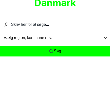
Danmark
Søg efter restauranter, spisesteder, caféer,
barer, pubber, hoteller og aktiviteter.
Vælg region, kommune m.v.
Søg
Her får du det komplette overblik
over
Danmarks mange spisesteder, caféer og
restauranter samlet ét sted. Vi gør det nemt for
dig at opdage alt fra skjulte lokale favoritter til
eksklusive gourmetoplevelser på tværs af alle
landets byer og regioner.
Søgningen er gjort enkel, så du hurtigt kan filtrere
efter madtype, lokation eller specifikke ønsker til