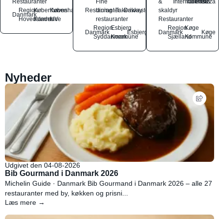
Restauranter
Fine
&
International
Italiensk
Pasta
Pizza
Region
Københavns
København
Restauranter
dining
Takeaway
Drikkesteder
skaldyr
Danmark
Hovedstaden
Kommune
NV
restauranter
Restauranter
Region
Esbjerg
Region
Køge
Danmark
Esbjerg
Danmark
Køge
Syddanmark
Kommune
Sjælland
Kommune
Nyheder
Udgivet den 04-08-2026
Bib Gourmand i Danmark 2026
Michelin Guide · Danmark Bib Gourmand i Danmark 2026 – alle 27
restauranter med by, køkken og prisni...
Læs mere →