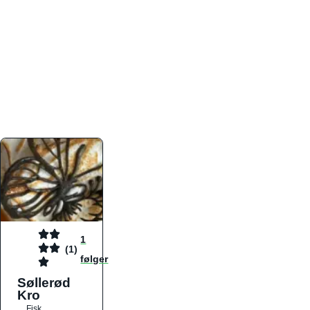
atmosfæren. Platformen er faktabaseret,
overskuelig og altid opdateret med de nyeste
informationer, hvilket gør den til det ideelle værktøj
for både lokale madelskere og turister på farten.
Find præcis den madtype og den stemning, der
passer til din næste middag, uanset hvor i landet
du befinder dig.
1
(1)
følger
Søllerød
Kro
Fisk