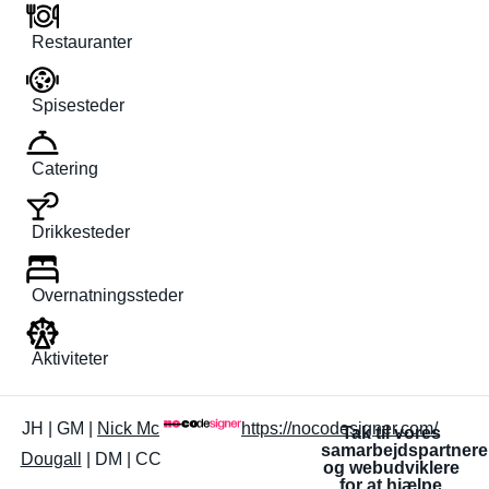
Restauranter
Spisesteder
Catering
Drikkesteder
Overnatningssteder
Aktiviteter
JH | GM |
Nick Mc
https://nocodesigner.com/
Tak til vores
samarbejdspartnere
Dougall
| DM | CC
og webudviklere
for at hjælpe