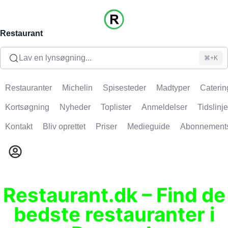
Restaurant
Lav en lynsøgning...
⌘+K
Restauranter
Michelin
Spisesteder
Madtyper
Caterin
Kortsøgning
Nyheder
Toplister
Anmeldelser
Tidslinje
Kontakt
Bliv oprettet
Priser
Medieguide
Abonnement
Restaurant.dk – Find de
bedste restauranter i