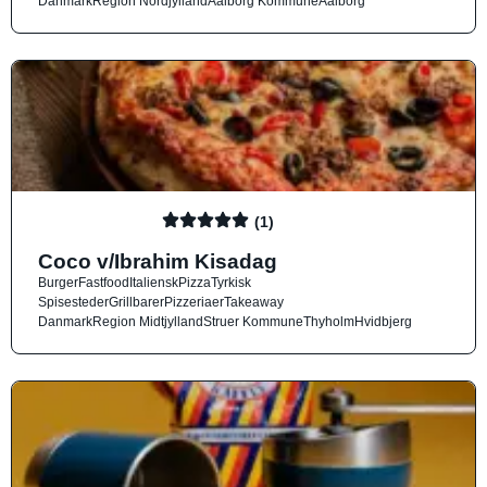
Danmark
Region Nordjylland
Aalborg Kommune
Aalborg
(1)
Coco v/Ibrahim Kisadag
Burger
Fastfood
Italiensk
Pizza
Tyrkisk
Spisesteder
Grillbarer
Pizzeriaer
Takeaway
Danmark
Region Midtjylland
Struer Kommune
Thyholm
Hvidbjerg