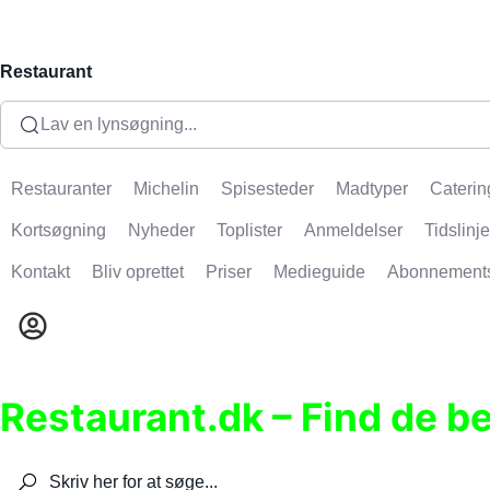
Restaurant
Lav en lynsøgning...
Restauranter
Michelin
Spisesteder
Madtyper
Caterin
Kortsøgning
Nyheder
Toplister
Anmeldelser
Tidslinje
Kontakt
Bliv oprettet
Priser
Medieguide
Abonnement
Restaurant.dk – Find de b
Søg efter restauranter, spisesteder, caféer, bare