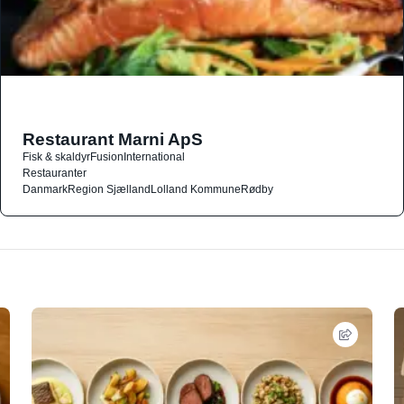
Restaurant Marni ApS
Fisk & skaldyr
Fusion
International
Restauranter
Danmark
Region Sjælland
Lolland Kommune
Rødby