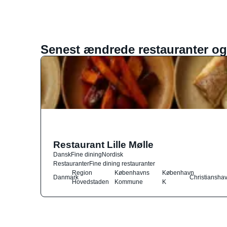
Senest ændrede restauranter og
Restaurant Lille Mølle
Dansk
Fine dining
Nordisk
Restauranter
Fine dining restauranter
Region
Københavns
København
Danmark
Christiansha
Hovedstaden
Kommune
K