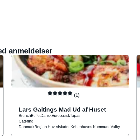
ed anmeldelser
(1)
Lars Galtings Mad Ud af Huset
Brunch
Buffet
Dansk
Europæisk
Tapas
Catering
Danmark
Region Hovedstaden
Københavns Kommune
Valby