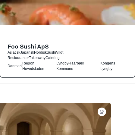
Foo Sushi ApS
Asiatisk
Japansk
Nordisk
Sushi
Vildt
Restauranter
Takeaway
Catering
Region
Lyngby-Taarbæk
Kongens
Danmark
Hovedstaden
Kommune
Lyngby