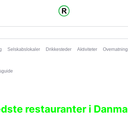
g
Selskabslokaler
Drikkesteder
Aktiviteter
Overnatning
sguide
edste restauranter i Danma
r, pubber, hoteller og aktiviteter.