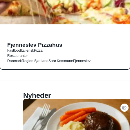
Fjenneslev Pizzahus
Fastfood
Italiensk
Pizza
Restauranter
Danmark
Region Sjælland
Sorø Kommune
Fjenneslev
Nyheder