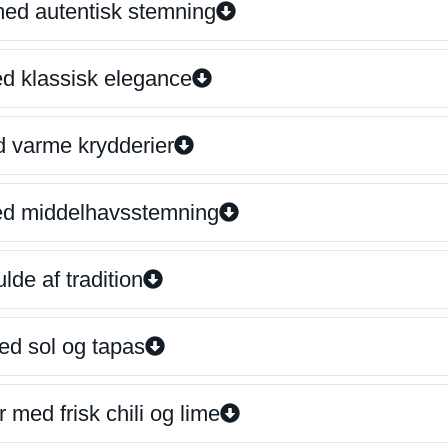
 med autentisk stemning
ed klassisk elegance
d varme krydderier
ed middelhavsstemning
lde af tradition
ed sol og tapas
 med frisk chili og lime