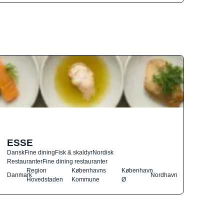
ESSE
Dansk
Fine dining
Fisk & skaldyr
Nordisk
Restauranter
Fine dining restauranter
Region
Københavns
København
Danmark
Nordhavn
Hovedstaden
Kommune
Ø