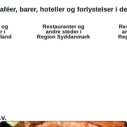
aféer, barer, hoteller og forlystelser i 
 og
Restauranter og
Re
r i
andre steder i
an
lland
Region Syddanmark
Reg
v.