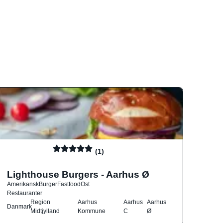
(1)
Lighthouse Burgers - Aarhus Ø
Amerikansk
Burger
Fastfood
Ost
Restauranter
Region
Aarhus
Aarhus
Aarhus
Danmark
Midtjylland
Kommune
C
Ø