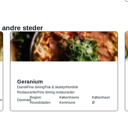
 andre steder
Geranium
Dansk
Fine dining
Fisk & skaldyr
Nordisk
Restauranter
Fine dining restauranter
Region
Københavns
København
vn
Danmark
Hovedstaden
Kommune
Ø