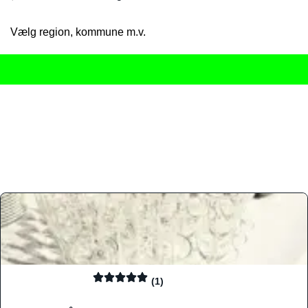
Vælg region, kommune m.v.
Her får du det komplette overblik
over Danmarks mange spisested
gourmetoplevelser på tværs af alle landets byer og regioner.
Søgningen er gjort enkel, så du hurtigt kan filtrere efter madtyp
informationer, hvilket gør den til det ideelle værktøj for både lo
Find præcis den madtype og den stemning, der passer til din næ
(1)