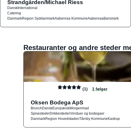
Strandgården/Michael Riess
Dansk
International
Catering
Danmark
Region Syddanmark
Aabenraa Kommune
Aabenraa
Barsmark
Restauranter og andre steder m
(1)
1 følger
Oksen Bodega ApS
Brunch
Dansk
Europæisk
Morgenmad
Spisesteder
Drikkesteder
Vinstuer og bodegaer
Danmark
Region Hovedstaden
Tårnby Kommune
Kastrup