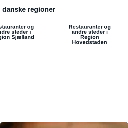
de danske regioner
stauranter og
Restauranter og
dre steder i
andre steder i
ion Sjælland
Region
Hovedstaden