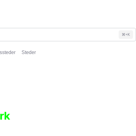
⌘+K
ssteder
Steder
rk