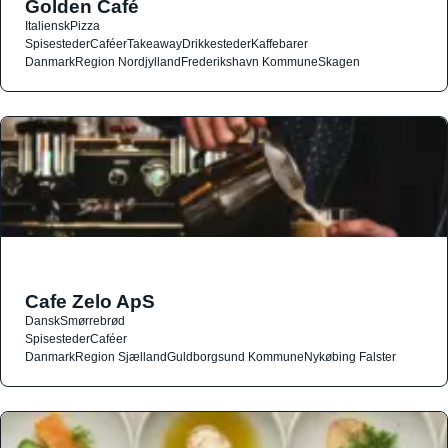
Golden Café
Italiensk
Pizza
Spisesteder
Caféer
Takeaway
Drikkesteder
Kaffebarer
Danmark
Region Nordjylland
Frederikshavn Kommune
Skagen
Cafe Zelo ApS
Dansk
Smørrebrød
Spisesteder
Caféer
Danmark
Region Sjælland
Guldborgsund Kommune
Nykøbing Falster