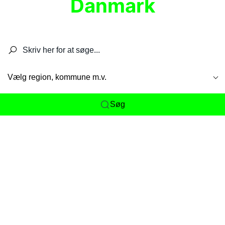
Danmark
Søg efter restauranter, spisesteder, caféer,
barer, pubber, hoteller og aktiviteter.
Vælg region, kommune m.v.
Søg
Her får du det komplette overblik
over
Danmarks mange spisesteder, caféer og
restauranter samlet ét sted. Vi gør det nemt for
dig at opdage alt fra skjulte lokale favoritter til
eksklusive gourmetoplevelser på tværs af alle
landets byer og regioner.
Søgningen er gjort enkel, så du hurtigt kan filtrere
efter madtype, lokation eller specifikke ønsker til