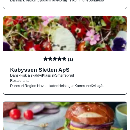
Danmark
Region Syddanmark
Nordfyns Kommune
Søndersø
(1)
Kabyssen Sletten ApS
Dansk
Fisk & skaldyr
Klassisk
Smørrebrød
Restauranter
Danmark
Region Hovedstaden
Helsingør Kommune
Kvistgård