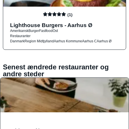
(1)
Lighthouse Burgers - Aarhus Ø
Amerikansk
Burger
Fastfood
Ost
Restauranter
Danmark
Region Midtjylland
Aarhus Kommune
Aarhus C
Aarhus Ø
Senest ændrede restauranter og
andre steder