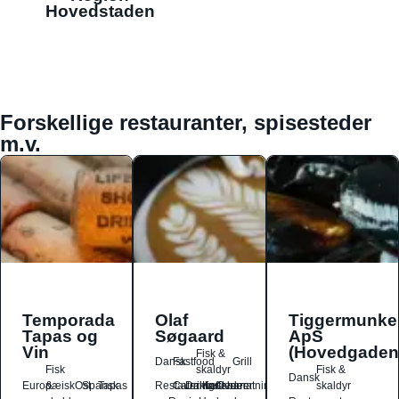
Hovedstaden
Forskellige restauranter, spisesteder
m.v.
Temporada
Olaf
Tiggermunke
Tapas og
Søgaard
ApS
Vin
(Hovedgaden
Fisk &
Dansk
Fastfood
Grill
Fisk
skaldyr
Fisk &
Dansk
Europæisk
&
Ost
Spansk
Tapas
Restauranter
Catering
Drikkesteder
Kaffebarer
Overnatningssteder
skaldyr