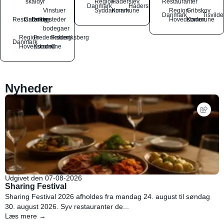
skaldyr
Region
Haderslev
Restauranter
Danmark
Haderslev
Vinstuer
Syddanmark
Kommune
Region
Gribskov
Danmark
Tisvilde
Restauranter
Catering
Drikkesteder
og
Hovedstaden
Kommune
bodegaer
Region
Frederiksberg
Frederiksberg
Danmark
Hovedstaden
Kommune
C
Nyheder
Udgivet den 07-08-2026
Sharing Festival
Sharing Festival 2026 afholdes fra mandag 24. august til søndag
30. august 2026. Syv restauranter de...
Læs mere →