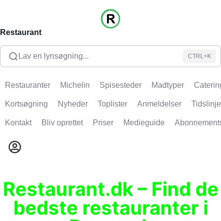
Restaurant
Lav en lynsøgning...
CTRL+K
Restauranter
Michelin
Spisesteder
Madtyper
Caterin
Kortsøgning
Nyheder
Toplister
Anmeldelser
Tidslinje
Kontakt
Bliv oprettet
Priser
Medieguide
Abonnement
Restaurant.dk – Find de
bedste restauranter i