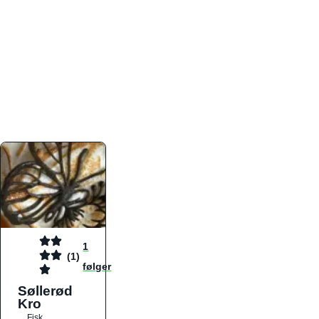
atmosfæren. Platformen er faktabaseret,
overskuelig og altid opdateret med de nyeste
informationer, hvilket gør den til det ideelle værktøj
for både lokale madelskere og turister på farten.
Find præcis den madtype og den stemning, der
passer til din næste middag, uanset hvor i landet
du befinder dig.
1
(1)
følger
Søllerød
Kro
Fisk