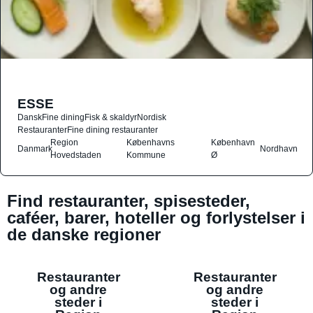
ESSE
Dansk
Fine dining
Fisk & skaldyr
Nordisk
Restauranter
Fine dining restauranter
Region
Københavns
København
Danmark
Nordhavn
Hovedstaden
Kommune
Ø
Find restauranter, spisesteder,
caféer, barer, hoteller og forlystelser i
de danske regioner
Restauranter
Restauranter
og andre
og andre
steder i
steder i