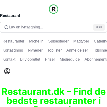
Restaurant
Lav en lynsøgning...
⌘+K
Restauranter
Michelin
Spisesteder
Madtyper
Caterin
Kortsøgning
Nyheder
Toplister
Anmeldelser
Tidslinje
Kontakt
Bliv oprettet
Priser
Medieguide
Abonnement
Restaurant.dk – Find de
bedste restauranter i