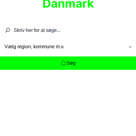
Danmark
Søg efter restauranter, spisesteder, caféer,
barer, pubber, hoteller og aktiviteter.
Vælg region, kommune m.v.
Søg
Her får du det komplette overblik
over
Danmarks mange spisesteder, caféer og
restauranter samlet ét sted. Vi gør det nemt for
dig at opdage alt fra skjulte lokale favoritter til
eksklusive gourmetoplevelser på tværs af alle
landets byer og regioner.
Søgningen er gjort enkel, så du hurtigt kan filtrere
efter madtype, lokation eller specifikke ønsker til