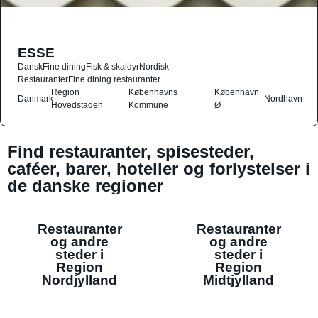
ESSE
Dansk
Fine dining
Fisk & skaldyr
Nordisk
Restauranter
Fine dining restauranter
Region
Københavns
København
Danmark
Nordhavn
Hovedstaden
Kommune
Ø
Find restauranter, spisesteder,
caféer, barer, hoteller og forlystelser i
de danske regioner
Restauranter
Restauranter
og andre
og andre
steder i
steder i
Region
Region
Nordjylland
Midtjylland