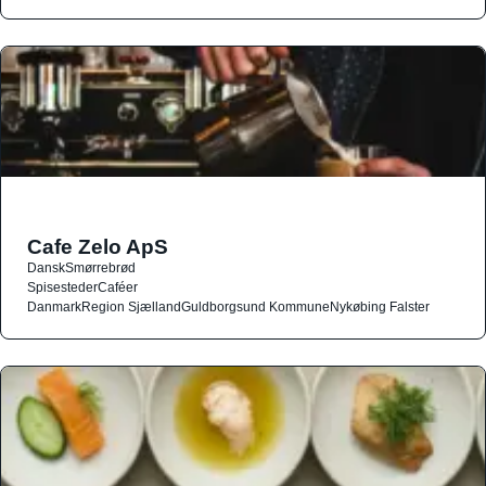
Cafe Zelo ApS
Dansk
Smørrebrød
Spisesteder
Caféer
Danmark
Region Sjælland
Guldborgsund Kommune
Nykøbing Falster