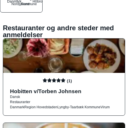
Danmark
Hobro
Nordjylland
Kommune
Restauranter og andre steder med
anmeldelser
(1)
Hobitten v/Torben Johnsen
Dansk
Restauranter
Danmark
Region Hovedstaden
Lyngby-Taarbæk Kommune
Virum