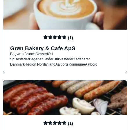
(1)
Grøn Bakery & Cafe ApS
Bagværk
Brunch
Dessert
Ost
Spisesteder
Bagerier
Caféer
Drikkesteder
Kaffebarer
Danmark
Region Nordjylland
Aalborg Kommune
Aalborg
(1)