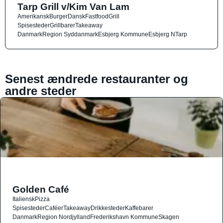
Tarp Grill v/Kim Van Lam
Amerikansk
Burger
Dansk
Fastfood
Grill
Spisesteder
Grillbarer
Takeaway
Danmark
Region Syddanmark
Esbjerg Kommune
Esbjerg N
Tarp
Senest ændrede restauranter og
andre steder
Golden Café
Italiensk
Pizza
Spisesteder
Caféer
Takeaway
Drikkesteder
Kaffebarer
Danmark
Region Nordjylland
Frederikshavn Kommune
Skagen