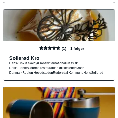
(1)
1 følger
Søllerød Kro
Dansk
Fisk & skaldyr
Fransk
International
Klassisk
Restauranter
Gourmetrestauranter
Drikkesteder
Kroer
Danmark
Region Hovedstaden
Rudersdal Kommune
Holte
Søllerød