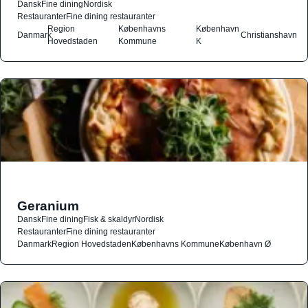
Dansk
Fine dining
Nordisk
Restauranter
Fine dining restauranter
Region
Københavns
København
Danmark
Christianshavn
Hovedstaden
Kommune
K
Geranium
Dansk
Fine dining
Fisk & skaldyr
Nordisk
Restauranter
Fine dining restauranter
Danmark
Region Hovedstaden
Københavns Kommune
København Ø