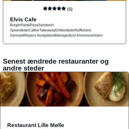
(1)
Elvis Cafe
Burger
Pasta
Pizza
Sandwich
Spisesteder
Caféer
Takeaway
Drikkesteder
Kaffebarer
Danmark
Region Nordjylland
Mariagerfjord Kommune
Hobro
Senest ændrede restauranter og
andre steder
Restaurant Lille Mølle