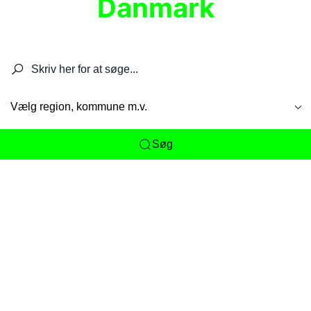
Danmark
Søg efter restauranter, spisesteder, caféer,
barer, pubber, hoteller og aktiviteter.
Vælg region, kommune m.v.
Søg
Her får du det komplette overblik
over
Danmarks mange spisesteder, caféer og
restauranter samlet ét sted. Vi gør det nemt for
dig at opdage alt fra skjulte lokale favoritter til
eksklusive gourmetoplevelser på tværs af alle
landets byer og regioner.
Søgningen er gjort enkel, så du hurtigt kan filtrere
efter madtype, lokation eller specifikke ønsker til