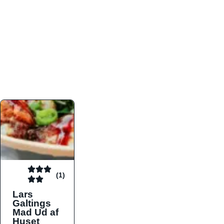
atmosfæren. Platformen er faktabaseret,
overskuelig og altid opdateret med de nyeste
informationer, hvilket gør den til det ideelle værktøj
for både lokale madelskere og turister på farten.
Find præcis den madtype og den stemning, der
passer til din næste middag, uanset hvor i landet
du befinder dig.
(1)
Lars
Galtings
Mad Ud af
Huset