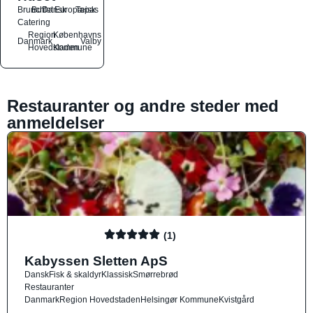
Brunch
Buffet
Dansk
Europæisk
Tapas
Catering
Region
Københavns
Danmark
Valby
Hovedstaden
Kommune
Restauranter og andre steder med
anmeldelser
(1)
Kabyssen Sletten ApS
Dansk
Fisk & skaldyr
Klassisk
Smørrebrød
Restauranter
Danmark
Region Hovedstaden
Helsingør Kommune
Kvistgård