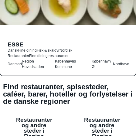
ESSE
Dansk
Fine dining
Fisk & skaldyr
Nordisk
Restauranter
Fine dining restauranter
Region
Københavns
København
Danmark
Nordhavn
Hovedstaden
Kommune
Ø
Find restauranter, spisesteder,
caféer, barer, hoteller og forlystelser i
de danske regioner
Restauranter
Restauranter
og andre
og andre
steder i
steder i