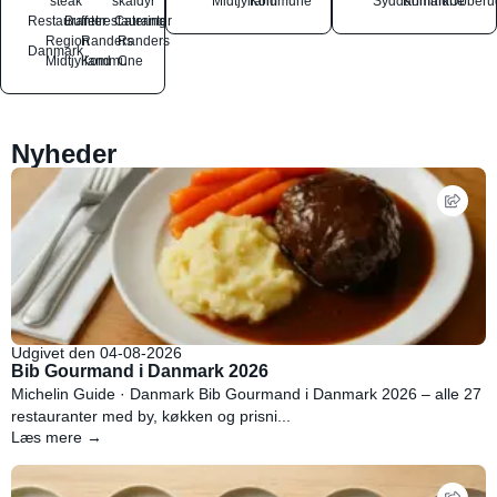
steak
skaldyr
Midtjylland
Kommune
Syddanmark
Kommune
Ubberu
Restauranter
Buffetrestauranter
Catering
Region
Randers
Randers
Danmark
Midtjylland
Kommune
C
Nyheder
Udgivet den 04-08-2026
Bib Gourmand i Danmark 2026
Michelin Guide · Danmark Bib Gourmand i Danmark 2026 – alle 27
restauranter med by, køkken og prisni...
Læs mere →