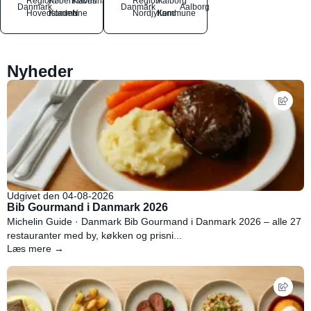
Region
Københavns
København
Region
Aalborg
Danmark
Danmark
Aalborg
Hovedstaden
Kommune
N
Nordjylland
Kommune
Nyheder
Udgivet den 04-08-2026
Bib Gourmand i Danmark 2026
Michelin Guide · Danmark Bib Gourmand i Danmark 2026 – alle 27
restauranter med by, køkken og prisni...
Læs mere →