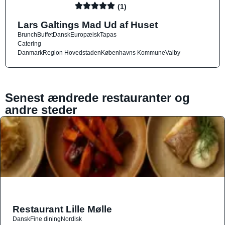
(1)
Lars Galtings Mad Ud af Huset
Brunch
Buffet
Dansk
Europæisk
Tapas
Catering
Danmark
Region Hovedstaden
Københavns Kommune
Valby
Senest ændrede restauranter og
andre steder
Restaurant Lille Mølle
Dansk
Fine dining
Nordisk