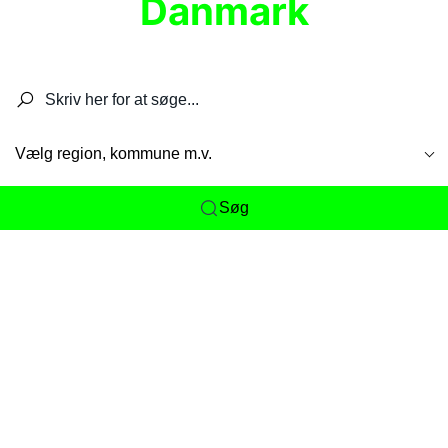
Danmark
Søg efter restauranter, spisesteder, caféer,
barer, pubber, hoteller og aktiviteter.
Vælg region, kommune m.v.
Søg
Her får du det komplette overblik
over
Danmarks mange spisesteder, caféer og
restauranter samlet ét sted. Vi gør det nemt for
dig at opdage alt fra skjulte lokale favoritter til
eksklusive gourmetoplevelser på tværs af alle
landets byer og regioner.
Søgningen er gjort enkel, så du hurtigt kan filtrere
efter madtype, lokation eller specifikke ønsker til