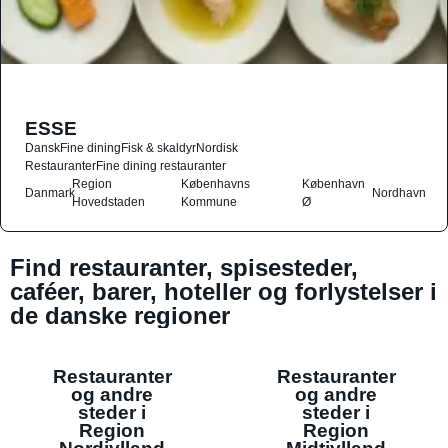
ESSE
Dansk
Fine dining
Fisk & skaldyr
Nordisk
Restauranter
Fine dining restauranter
Region
Københavns
København
Danmark
Nordhavn
Hovedstaden
Kommune
Ø
Find restauranter, spisesteder,
caféer, barer, hoteller og forlystelser i
de danske regioner
Restauranter
Restauranter
og andre
og andre
steder i
steder i
Region
Region