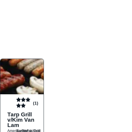
atmosfæren. Platformen er faktabaseret,
overskuelig og altid opdateret med de nyeste
informationer, hvilket gør den til det ideelle værktøj
for både lokale madelskere og turister på farten.
Find præcis den madtype og den stemning, der
passer til din næste middag, uanset hvor i landet
du befinder dig.
(1)
Tarp Grill
v/Kim Van
Lam
Amerikansk
Burger
Dansk
Fastfood
Grill