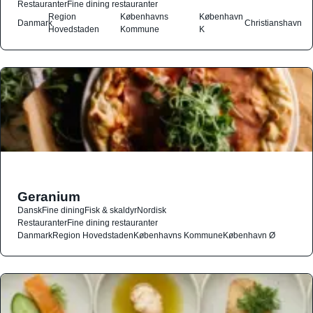
Restauranter
Fine dining restauranter
Region
Københavns
København
Danmark
Christianshavn
Hovedstaden
Kommune
K
Geranium
Dansk
Fine dining
Fisk & skaldyr
Nordisk
Restauranter
Fine dining restauranter
Danmark
Region Hovedstaden
Københavns Kommune
København Ø