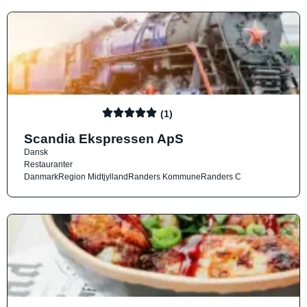
(1)
Scandia Ekspressen ApS
Dansk
Restauranter
Danmark
Region Midtjylland
Randers Kommune
Randers C