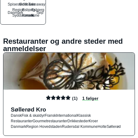
Spisesteder
Grillbarer
Takeaway
Region
Esbjerg
Esbjerg
Danmark
Tarp
Syddanmark
Kommune
N
Restauranter og andre steder med
anmeldelser
(1)
1 følger
Søllerød Kro
Dansk
Fisk & skaldyr
Fransk
International
Klassisk
Restauranter
Gourmetrestauranter
Drikkesteder
Kroer
Danmark
Region Hovedstaden
Rudersdal Kommune
Holte
Søllerød