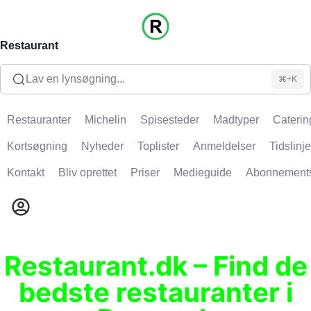
Restaurant
Lav en lynsøgning...
⌘+K
Restauranter
Michelin
Spisesteder
Madtyper
Caterin
Kortsøgning
Nyheder
Toplister
Anmeldelser
Tidslinje
Kontakt
Bliv oprettet
Priser
Medieguide
Abonnement
Restaurant.dk – Find de
bedste restauranter i