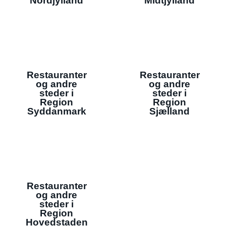
Nordjylland
Midtjylland
Restauranter
Restauranter
og andre
og andre
steder i
steder i
Region
Region
Syddanmark
Sjælland
Restauranter
og andre
steder i
Region
Hovedstaden