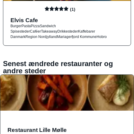
(1)
Elvis Cafe
Burger
Pasta
Pizza
Sandwich
Spisesteder
Caféer
Takeaway
Drikkesteder
Kaffebarer
Danmark
Region Nordjylland
Mariagerfjord Kommune
Hobro
Senest ændrede restauranter og
andre steder
Restaurant Lille Mølle