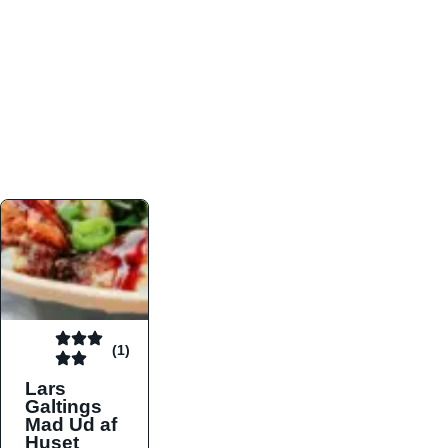
atmosfæren. Platformen er faktabaseret,
overskuelig og altid opdateret med de nyeste
informationer, hvilket gør den til det ideelle værktøj
for både lokale madelskere og turister på farten.
Find præcis den madtype og den stemning, der
passer til din næste middag, uanset hvor i landet
du befinder dig.
(1)
Lars
Galtings
Mad Ud af
Huset