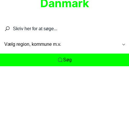
Danmark
Søg efter restauranter, spisesteder, caféer,
barer, pubber, hoteller og aktiviteter.
Vælg region, kommune m.v.
Søg
Her får du det komplette overblik
over
Danmarks mange spisesteder, caféer og
restauranter samlet ét sted. Vi gør det nemt for
dig at opdage alt fra skjulte lokale favoritter til
eksklusive gourmetoplevelser på tværs af alle
landets byer og regioner.
Søgningen er gjort enkel, så du hurtigt kan filtrere
efter madtype, lokation eller specifikke ønsker til