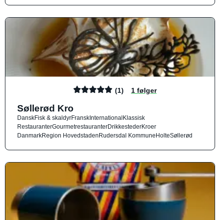
(1)
1 følger
Søllerød Kro
Dansk
Fisk & skaldyr
Fransk
International
Klassisk
Restauranter
Gourmetrestauranter
Drikkesteder
Kroer
Danmark
Region Hovedstaden
Rudersdal Kommune
Holte
Søllerød