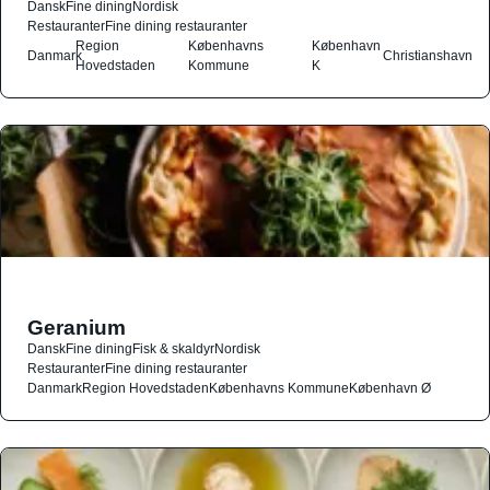
Dansk
Fine dining
Nordisk
Restauranter
Fine dining restauranter
Region
Københavns
København
Danmark
Christianshavn
Hovedstaden
Kommune
K
Geranium
Dansk
Fine dining
Fisk & skaldyr
Nordisk
Restauranter
Fine dining restauranter
Danmark
Region Hovedstaden
Københavns Kommune
København Ø