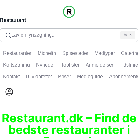
Restaurant
Lav en lynsøgning...
⌘+K
Restauranter
Michelin
Spisesteder
Madtyper
Caterin
Kortsøgning
Nyheder
Toplister
Anmeldelser
Tidslinje
Kontakt
Bliv oprettet
Priser
Medieguide
Abonnement
Restaurant.dk – Find de
bedste restauranter i