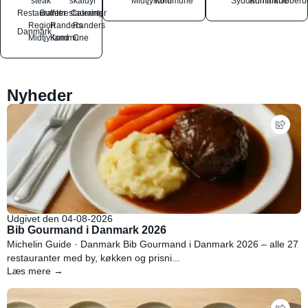
steak
skaldyr
Midtjylland
Kommune
Syddanmark
Kommune
Ubberu
Restauranter
Buffetrestauranter
Catering
Region
Randers
Randers
Danmark
Midtjylland
Kommune
C
Nyheder
Udgivet den 04-08-2026
Bib Gourmand i Danmark 2026
Michelin Guide · Danmark Bib Gourmand i Danmark 2026 – alle 27
restauranter med by, køkken og prisni...
Læs mere →