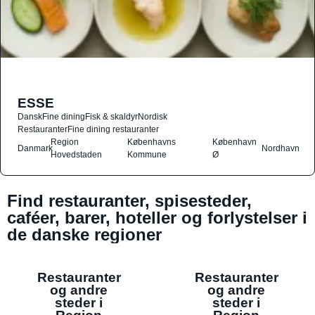
ESSE
Dansk
Fine dining
Fisk & skaldyr
Nordisk
Restauranter
Fine dining restauranter
Region
Københavns
København
Danmark
Nordhavn
Hovedstaden
Kommune
Ø
Find restauranter, spisesteder,
caféer, barer, hoteller og forlystelser i
de danske regioner
Restauranter
Restauranter
og andre
og andre
steder i
steder i