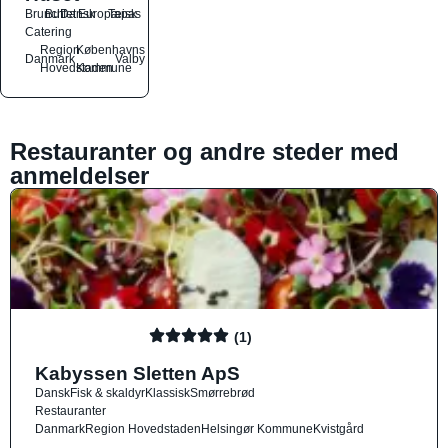
Brunch
Buffet
Dansk
Europæisk
Tapas
Catering
Region
Københavns
Danmark
Valby
Hovedstaden
Kommune
Restauranter og andre steder med
anmeldelser
(1)
Kabyssen Sletten ApS
Dansk
Fisk & skaldyr
Klassisk
Smørrebrød
Restauranter
Danmark
Region Hovedstaden
Helsingør Kommune
Kvistgård