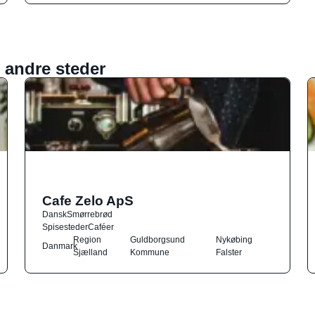
 andre steder
Cafe Zelo ApS
Dansk
Smørrebrød
Spisesteder
Caféer
Region
Guldborgsund
Nykøbing
Danmark
Sjælland
Kommune
Falster