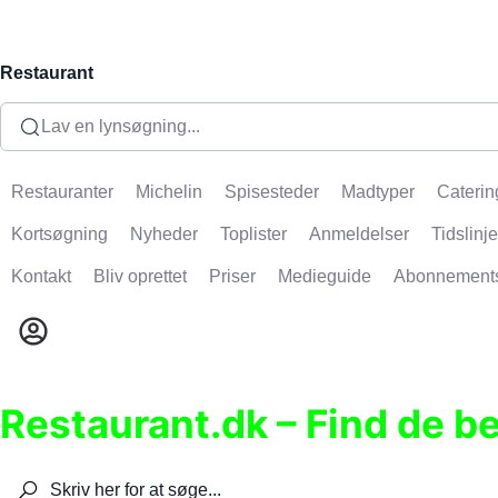
Restaurant
Lav en lynsøgning...
Restauranter
Michelin
Spisesteder
Madtyper
Caterin
Kortsøgning
Nyheder
Toplister
Anmeldelser
Tidslinje
Kontakt
Bliv oprettet
Priser
Medieguide
Abonnement
Restaurant.dk – Find de b
Søg efter restauranter, spisesteder, caféer, bare