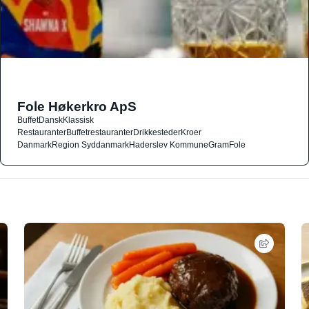
Fole Høkerkro ApS
Buffet
Dansk
Klassisk
Restauranter
Buffetrestauranter
Drikkesteder
Kroer
Danmark
Region Syddanmark
Haderslev Kommune
Gram
Fole