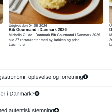
Udgivet den 04-08-2026
U
Bib Gourmand i Danmark 2026
D
Michelin Guide · Danmark Bib Gourmand i Danmark 2026 –
M
alle 27 restauranter med by, køkken og prisni...
2
Læs mere →
L
gastronomi, oplevelse og forretning
iser i Danmark?
 med autentisk stemning