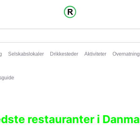
g
Selskabslokaler
Drikkesteder
Aktiviteter
Overnatning
sguide
edste restauranter i Danma
r, pubber, hoteller og aktiviteter.