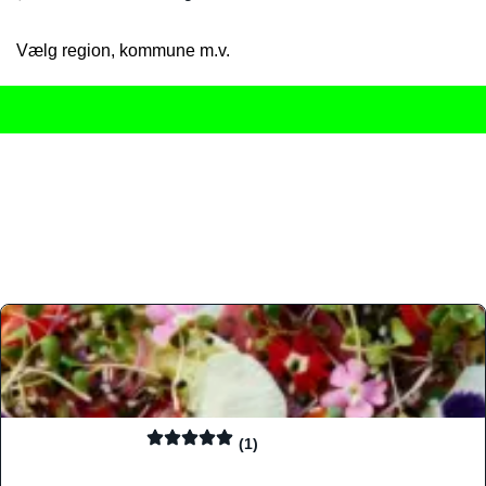
Vælg region, kommune m.v.
Her får du det komplette overblik
over Danmarks mange spisested
gourmetoplevelser på tværs af alle landets byer og regioner.
Søgningen er gjort enkel, så du hurtigt kan filtrere efter madtyp
informationer, hvilket gør den til det ideelle værktøj for både lo
Find præcis den madtype og den stemning, der passer til din næ
(1)