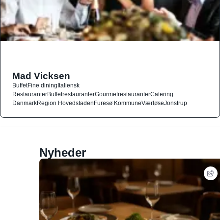
Mad Vicksen
Buffet
Fine dining
Italiensk
Restauranter
Buffetrestauranter
Gourmetrestauranter
Catering
Danmark
Region Hovedstaden
Furesø Kommune
Værløse
Jonstrup
Nyheder