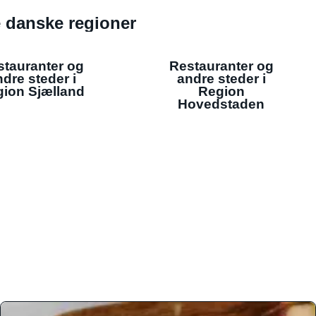
de danske regioner
stauranter og
Restauranter og
dre steder i
andre steder i
ion Sjælland
Region
Hovedstaden