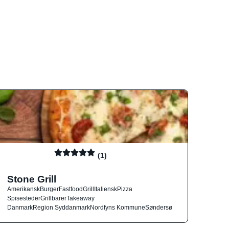
(1)
Stone Grill
Amerikansk
Burger
Fastfood
Grill
Italiensk
Pizza
Spisesteder
Grillbarer
Takeaway
Danmark
Region Syddanmark
Nordfyns Kommune
Søndersø