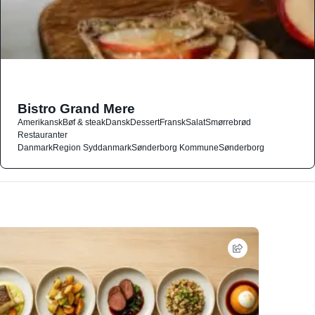
Bistro Grand Mere
Amerikansk
Bøf & steak
Dansk
Dessert
Fransk
Salat
Smørrebrød
Restauranter
Danmark
Region Syddanmark
Sønderborg Kommune
Sønderborg