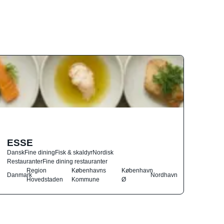
ESSE
Dansk
Fine dining
Fisk & skaldyr
Nordisk
Restauranter
Fine dining restauranter
Region
Københavns
København
Danmark
Nordhavn
Hovedstaden
Kommune
Ø