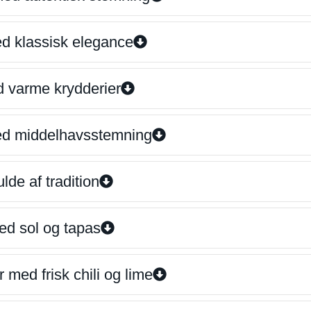
ed klassisk elegance
d varme krydderier
ed middelhavsstemning
lde af tradition
ed sol og tapas
 med frisk chili og lime