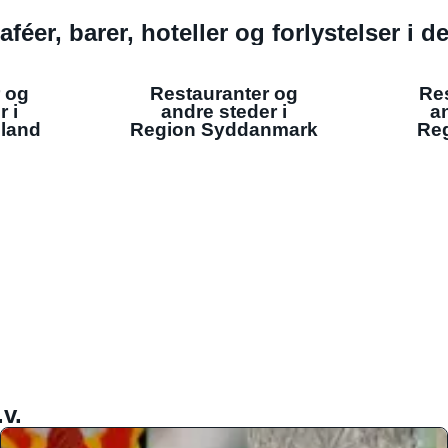
aféer, barer, hoteller og forlystelser i 
 og
Restauranter og
Re
r i
andre steder i
an
lland
Region Syddanmark
Reg
v.