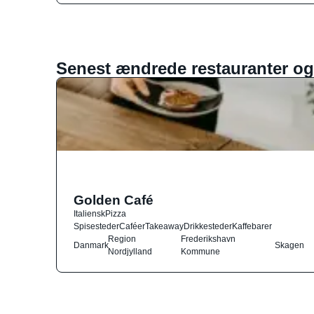
Senest ændrede restauranter og
Golden Café
Italiensk
Pizza
Spisesteder
Caféer
Takeaway
Drikkesteder
Kaffebarer
Region
Frederikshavn
Danmark
Skagen
Nordjylland
Kommune