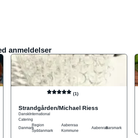
ed anmeldelser
(1)
Strandgården/Michael Riess
Dansk
International
Catering
Region
Aabenraa
Danmark
Aabenraa
Barsmark
Syddanmark
Kommune