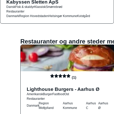
Kabyssen Sletten ApS
Dansk
Fisk & skaldyr
Klassisk
Smørrebrød
Restauranter
Danmark
Region Hovedstaden
Helsingør Kommune
Kvistgård
Restauranter og andre steder m
(1)
Lighthouse Burgers - Aarhus Ø
Amerikansk
Burger
Fastfood
Ost
Restauranter
Region
Aarhus
Aarhus
Aarhus
Danmark
Midtjylland
Kommune
C
Ø