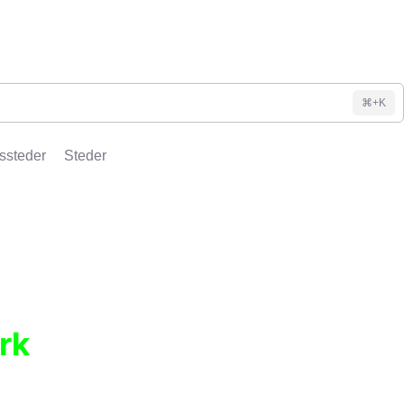
⌘+K
ssteder
Steder
rk