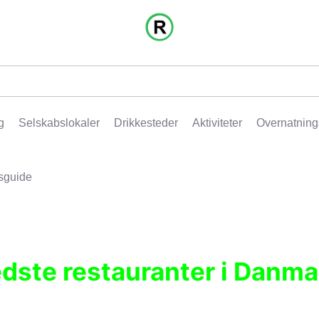
g
Selskabslokaler
Drikkesteder
Aktiviteter
Overnatning
sguide
edste restauranter i Danma
r, pubber, hoteller og aktiviteter.