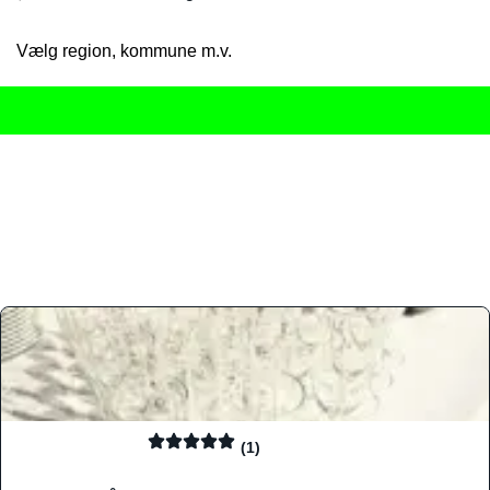
Vælg region, kommune m.v.
Her får du det komplette overblik
over Danmarks mange spisested
gourmetoplevelser på tværs af alle landets byer og regioner.
Søgningen er gjort enkel, så du hurtigt kan filtrere efter madtyp
informationer, hvilket gør den til det ideelle værktøj for både lo
Find præcis den madtype og den stemning, der passer til din næ
(1)