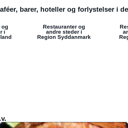
aféer, barer, hoteller og forlystelser i 
 og
Restauranter og
Re
r i
andre steder i
an
lland
Region Syddanmark
Reg
v.