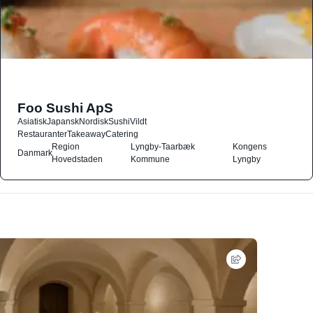
Foo Sushi ApS
Asiatisk
Japansk
Nordisk
Sushi
Vildt
Restauranter
Takeaway
Catering
Region
Lyngby-Taarbæk
Kongens
Danmark
Hovedstaden
Kommune
Lyngby