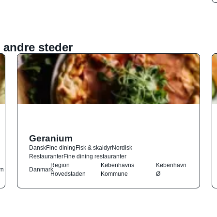
 andre steder
Geranium
Dansk
Fine dining
Fisk & skaldyr
Nordisk
Restauranter
Fine dining restauranter
Region
Københavns
København
vn
Danmark
Hovedstaden
Kommune
Ø