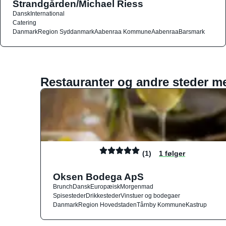
Strandgården/Michael Riess
Dansk
International
Catering
Danmark
Region Syddanmark
Aabenraa Kommune
Aabenraa
Barsmark
Restauranter og andre steder m
(1)
1 følger
Oksen Bodega ApS
Brunch
Dansk
Europæisk
Morgenmad
Spisesteder
Drikkesteder
Vinstuer og bodegaer
Danmark
Region Hovedstaden
Tårnby Kommune
Kastrup