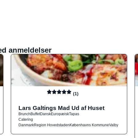
ed anmeldelser
(1)
Lars Galtings Mad Ud af Huset
Brunch
Buffet
Dansk
Europæisk
Tapas
Catering
Danmark
Region Hovedstaden
Københavns Kommune
Valby