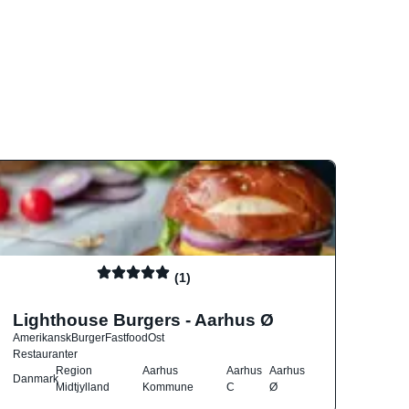
(1)
Lighthouse Burgers - Aarhus Ø
Amerikansk
Burger
Fastfood
Ost
Restauranter
Region
Aarhus
Aarhus
Aarhus
Danmark
Midtjylland
Kommune
C
Ø