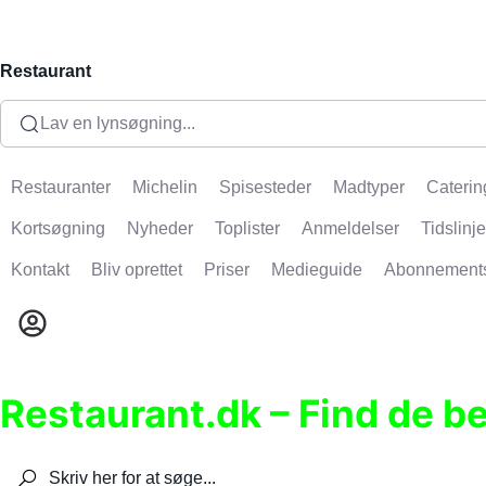
Restaurant
Lav en lynsøgning...
Restauranter
Michelin
Spisesteder
Madtyper
Caterin
Kortsøgning
Nyheder
Toplister
Anmeldelser
Tidslinje
Kontakt
Bliv oprettet
Priser
Medieguide
Abonnement
Restaurant.dk – Find de b
Søg efter restauranter, spisesteder, caféer, bare