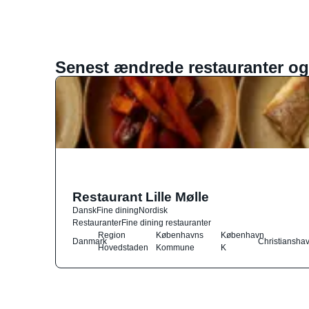
Senest ændrede restauranter og
Restaurant Lille Mølle
Dansk
Fine dining
Nordisk
Restauranter
Fine dining restauranter
Region
Københavns
København
Danmark
Christiansha
Hovedstaden
Kommune
K