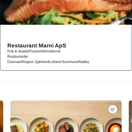
Restaurant Marni ApS
Fisk & skaldyr
Fusion
International
Restauranter
Danmark
Region Sjælland
Lolland Kommune
Rødby