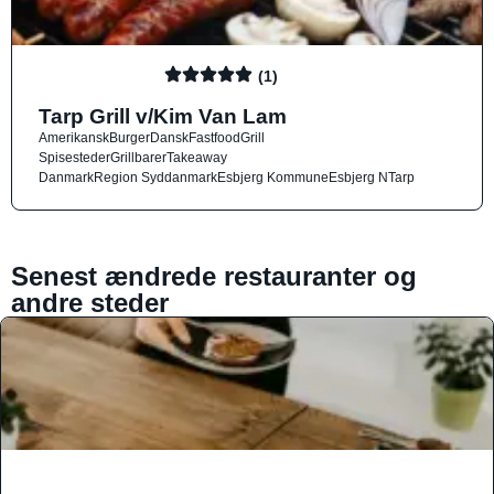
(1)
Tarp Grill v/Kim Van Lam
Amerikansk
Burger
Dansk
Fastfood
Grill
Spisesteder
Grillbarer
Takeaway
Danmark
Region Syddanmark
Esbjerg Kommune
Esbjerg N
Tarp
Senest ændrede restauranter og
andre steder