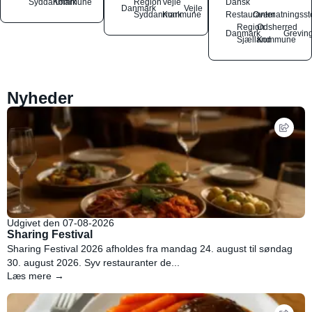
Syddanmark
Kommune
Region
Vejle
Dansk
Danmark
Vejle
Syddanmark
Kommune
Restauranter
Overnatningsst
Region
Odsherred
Danmark
Grevin
Sjælland
Kommune
Nyheder
Udgivet den 07-08-2026
Sharing Festival
Sharing Festival 2026 afholdes fra mandag 24. august til søndag
30. august 2026. Syv restauranter de...
Læs mere →