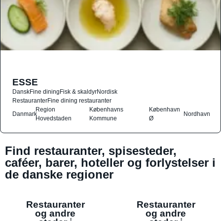
ESSE
Dansk
Fine dining
Fisk & skaldyr
Nordisk
Restauranter
Fine dining restauranter
Region
Københavns
København
Danmark
Nordhavn
Hovedstaden
Kommune
Ø
Find restauranter, spisesteder,
caféer, barer, hoteller og forlystelser i
de danske regioner
Restauranter
Restauranter
og andre
og andre