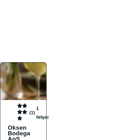
atmosfæren. Platformen er faktabaseret,
overskuelig og altid opdateret med de nyeste
informationer, hvilket gør den til det ideelle værktøj
for både lokale madelskere og turister på farten.
Find præcis den madtype og den stemning, der
passer til din næste middag, uanset hvor i landet
du befinder dig.
1
(1)
følger
Oksen
Bodega
ApS