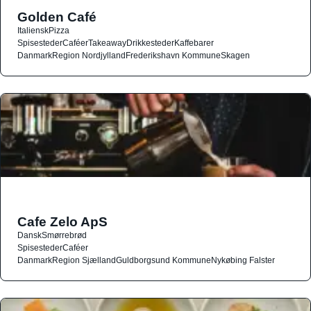
Golden Café
Italiensk
Pizza
Spisesteder
Caféer
Takeaway
Drikkesteder
Kaffebarer
Danmark
Region Nordjylland
Frederikshavn Kommune
Skagen
Cafe Zelo ApS
Dansk
Smørrebrød
Spisesteder
Caféer
Danmark
Region Sjælland
Guldborgsund Kommune
Nykøbing Falster