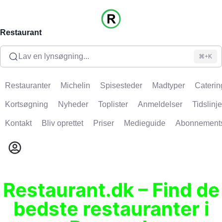
Restaurant
Lav en lynsøgning...
⌘+K
Restauranter
Michelin
Spisesteder
Madtyper
Caterin
Kortsøgning
Nyheder
Toplister
Anmeldelser
Tidslinje
Kontakt
Bliv oprettet
Priser
Medieguide
Abonnement
Restaurant.dk – Find de
bedste restauranter i