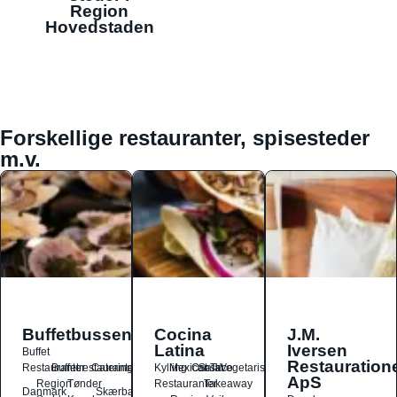
Region
Hovedstaden
Forskellige restauranter, spisesteder
m.v.
Buffetbussen
Cocina
J.M.
Latina
Iversen
Buffet
Restauration
Restauranter
Buffetrestauranter
Catering
Kylling
Mexicansk
Ost
Salat
Taco
Vegetarisk
ApS
Region
Tønder
Restauranter
Takeaway
Danmark
Skærbæk