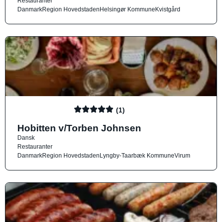
Restauranter
Danmark
Region Hovedstaden
Helsingør Kommune
Kvistgård
(1)
Hobitten v/Torben Johnsen
Dansk
Restauranter
Danmark
Region Hovedstaden
Lyngby-Taarbæk Kommune
Virum