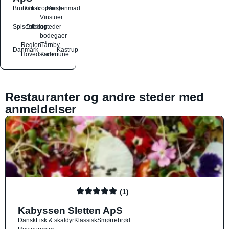
Brunch
Dansk
Europæisk
Morgenmad
Vinstuer
Spisesteder
Drikkesteder
og
bodegaer
Region
Tårnby
Danmark
Kastrup
Hovedstaden
Kommune
Restauranter og andre steder med
anmeldelser
(1)
Kabyssen Sletten ApS
Dansk
Fisk & skaldyr
Klassisk
Smørrebrød