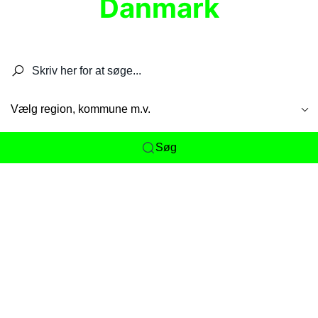
Danmark
Søg efter restauranter, spisesteder, caféer,
barer, pubber, hoteller og aktiviteter.
Vælg region, kommune m.v.
Søg
Her får du det komplette overblik
over
Danmarks mange spisesteder, caféer og
restauranter samlet ét sted. Vi gør det nemt for
dig at opdage alt fra skjulte lokale favoritter til
eksklusive gourmetoplevelser på tværs af alle
landets byer og regioner.
Søgningen er gjort enkel, så du hurtigt kan filtrere
efter madtype, lokation eller specifikke ønsker til