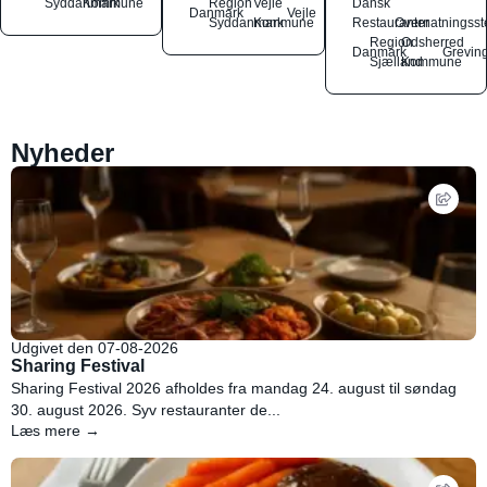
Syddanmark
Kommune
Region
Vejle
Dansk
Danmark
Vejle
Syddanmark
Kommune
Restauranter
Overnatningsst
Region
Odsherred
Danmark
Grevin
Sjælland
Kommune
Nyheder
Udgivet den 07-08-2026
Sharing Festival
Sharing Festival 2026 afholdes fra mandag 24. august til søndag
30. august 2026. Syv restauranter de...
Læs mere →