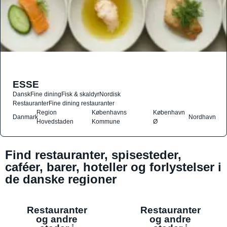
ESSE
Dansk
Fine dining
Fisk & skaldyr
Nordisk
Restauranter
Fine dining restauranter
Region
Københavns
København
Danmark
Nordhavn
Hovedstaden
Kommune
Ø
Find restauranter, spisesteder,
caféer, barer, hoteller og forlystelser i
de danske regioner
Restauranter
Restauranter
og andre
og andre