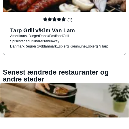
(1)
Tarp Grill v/Kim Van Lam
Amerikansk
Burger
Dansk
Fastfood
Grill
Spisesteder
Grillbarer
Takeaway
Danmark
Region Syddanmark
Esbjerg Kommune
Esbjerg N
Tarp
Senest ændrede restauranter og
andre steder