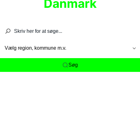
Danmark
Søg efter restauranter, spisesteder, caféer,
barer, pubber, hoteller og aktiviteter.
Vælg region, kommune m.v.
Søg
Her får du det komplette overblik
over
Danmarks mange spisesteder, caféer og
restauranter samlet ét sted. Vi gør det nemt for
dig at opdage alt fra skjulte lokale favoritter til
eksklusive gourmetoplevelser på tværs af alle
landets byer og regioner.
Søgningen er gjort enkel, så du hurtigt kan filtrere
efter madtype, lokation eller specifikke ønsker til