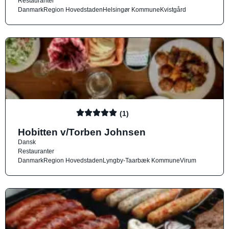
Restauranter
Danmark
Region Hovedstaden
Helsingør Kommune
Kvistgård
(1)
Hobitten v/Torben Johnsen
Dansk
Restauranter
Danmark
Region Hovedstaden
Lyngby-Taarbæk Kommune
Virum