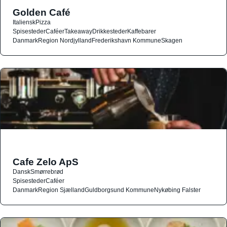
Golden Café
Italiensk
Pizza
Spisesteder
Caféer
Takeaway
Drikkesteder
Kaffebarer
Danmark
Region Nordjylland
Frederikshavn Kommune
Skagen
Cafe Zelo ApS
Dansk
Smørrebrød
Spisesteder
Caféer
Danmark
Region Sjælland
Guldborgsund Kommune
Nykøbing Falster