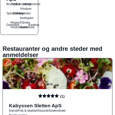
Brunch
Dansk
Europæisk
Morgenmad
Vinstuer
Spisesteder
Drikkesteder
og
bodegaer
Region
Tårnby
Danmark
Kastrup
Hovedstaden
Kommune
Restauranter og andre steder med
anmeldelser
(1)
Kabyssen Sletten ApS
Dansk
Fisk & skaldyr
Klassisk
Smørrebrød