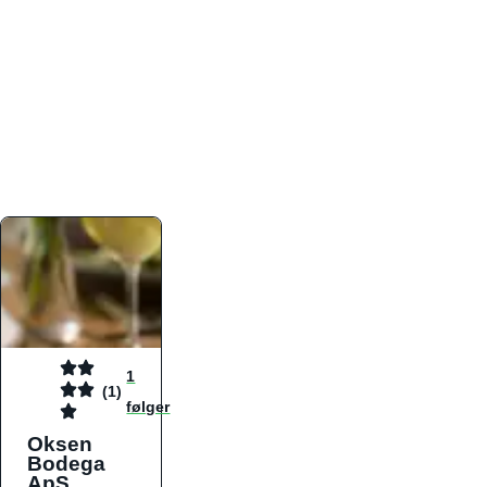
atmosfæren. Platformen er faktabaseret,
overskuelig og altid opdateret med de nyeste
informationer, hvilket gør den til det ideelle værktøj
for både lokale madelskere og turister på farten.
Find præcis den madtype og den stemning, der
passer til din næste middag, uanset hvor i landet
du befinder dig.
1
(1)
følger
Oksen
Bodega
ApS