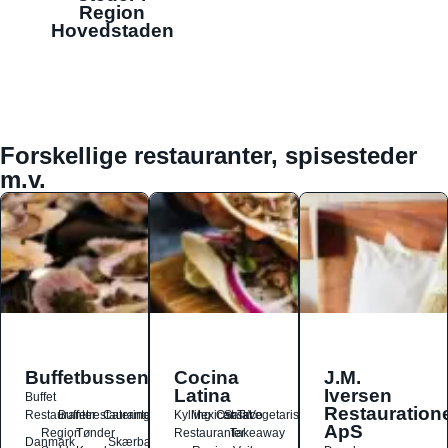
Region
Hovedstaden
Forskellige restauranter, spisesteder
m.v.
Buffetbussen
Cocina
J.M.
Latina
Iversen
Buffet
Restauration
Restauranter
Buffetrestauranter
Catering
Kylling
Mexicansk
Ost
Salat
Taco
Vegetarisk
ApS
Region
Tønder
Restauranter
Takeaway
Danmark
Skærbæk