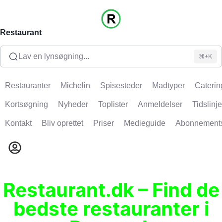
Restaurant
Lav en lynsøgning...
⌘+K
Restauranter
Michelin
Spisesteder
Madtyper
Caterin
Kortsøgning
Nyheder
Toplister
Anmeldelser
Tidslinje
Kontakt
Bliv oprettet
Priser
Medieguide
Abonnement
Restaurant.dk – Find de
bedste restauranter i