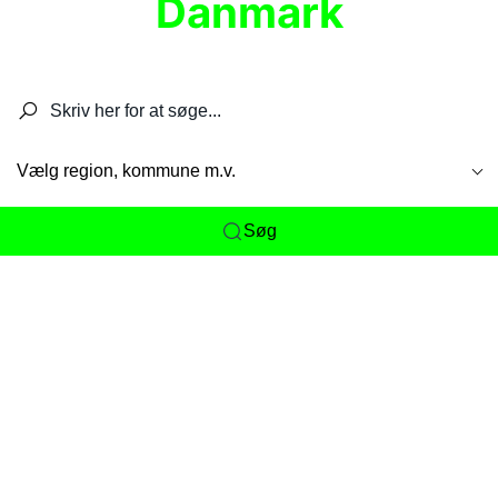
Danmark
Søg efter restauranter, spisesteder, caféer,
barer, pubber, hoteller og aktiviteter.
Vælg region, kommune m.v.
Søg
Her får du det komplette overblik
over
Danmarks mange spisesteder, caféer og
restauranter samlet ét sted. Vi gør det nemt for
dig at opdage alt fra skjulte lokale favoritter til
eksklusive gourmetoplevelser på tværs af alle
landets byer og regioner.
Søgningen er gjort enkel, så du hurtigt kan filtrere
efter madtype, lokation eller specifikke ønsker til