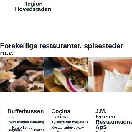
Region
Hovedstaden
Forskellige restauranter, spisesteder
m.v.
Buffetbussen
Cocina
J.M.
Latina
Iversen
Buffet
Restauration
Restauranter
Buffetrestauranter
Catering
Kylling
Mexicansk
Ost
Salat
Taco
Vegetarisk
ApS
Region
Tønder
Restauranter
Takeaway
Danmark
Skærbæk