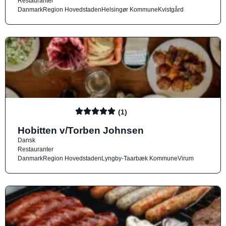
Restauranter
Danmark
Region Hovedstaden
Helsingør Kommune
Kvistgård
(1)
Hobitten v/Torben Johnsen
Dansk
Restauranter
Danmark
Region Hovedstaden
Lyngby-Taarbæk Kommune
Virum