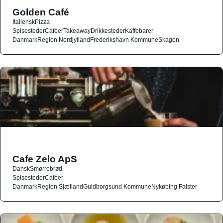
Golden Café
Italiensk
Pizza
Spisesteder
Caféer
Takeaway
Drikkesteder
Kaffebarer
Danmark
Region Nordjylland
Frederikshavn Kommune
Skagen
Cafe Zelo ApS
Dansk
Smørrebrød
Spisesteder
Caféer
Danmark
Region Sjælland
Guldborgsund Kommune
Nykøbing Falster