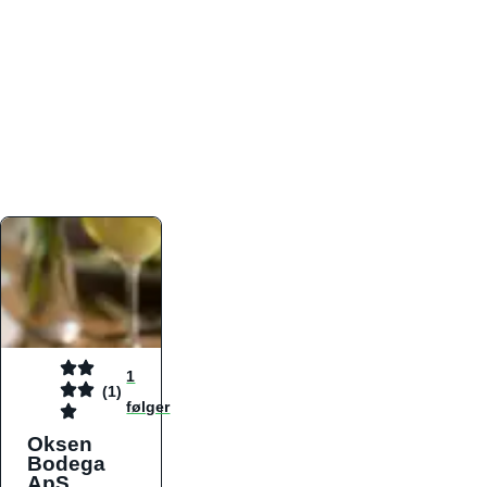
atmosfæren. Platformen er faktabaseret,
overskuelig og altid opdateret med de nyeste
informationer, hvilket gør den til det ideelle værktøj
for både lokale madelskere og turister på farten.
Find præcis den madtype og den stemning, der
passer til din næste middag, uanset hvor i landet
du befinder dig.
1
(1)
følger
Oksen
Bodega
ApS