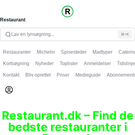
Restaurant
Lav en lynsøgning...
⌘+K
Restauranter
Michelin
Spisesteder
Madtyper
Caterin
Kortsøgning
Nyheder
Toplister
Anmeldelser
Tidslinje
Kontakt
Bliv oprettet
Priser
Medieguide
Abonnement
Restaurant.dk – Find de
bedste restauranter i