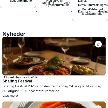
Syddanmark
Kommune
Region
Vejle
Dansk
Danmark
Vejle
Syddanmark
Kommune
Restauranter
Overnatningsst
Region
Odsherred
Danmark
Grevin
Sjælland
Kommune
Nyheder
Udgivet den 07-08-2026
Sharing Festival
Sharing Festival 2026 afholdes fra mandag 24. august til søndag
30. august 2026. Syv restauranter de...
Læs mere →