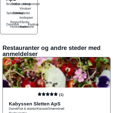
Brunch
Dansk
Europæisk
Morgenmad
Vinstuer
Spisesteder
Drikkesteder
og
bodegaer
Region
Tårnby
Danmark
Kastrup
Hovedstaden
Kommune
Restauranter og andre steder med
anmeldelser
(1)
Kabyssen Sletten ApS
Dansk
Fisk & skaldyr
Klassisk
Smørrebrød