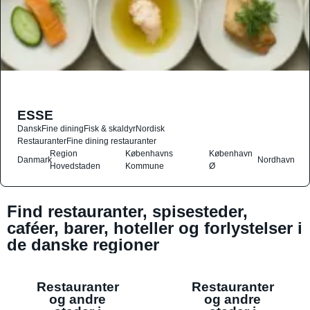
ESSE
Dansk
Fine dining
Fisk & skaldyr
Nordisk
Restauranter
Fine dining restauranter
Region
Københavns
København
Danmark
Nordhavn
Hovedstaden
Kommune
Ø
Find restauranter, spisesteder,
caféer, barer, hoteller og forlystelser i
de danske regioner
Restauranter
Restauranter
og andre
og andre