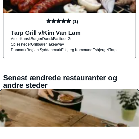
(1)
Tarp Grill v/Kim Van Lam
Amerikansk
Burger
Dansk
Fastfood
Grill
Spisesteder
Grillbarer
Takeaway
Danmark
Region Syddanmark
Esbjerg Kommune
Esbjerg N
Tarp
Senest ændrede restauranter og
andre steder