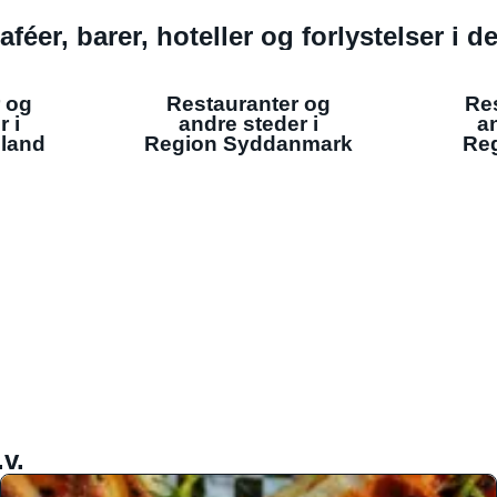
aféer, barer, hoteller og forlystelser i 
 og
Restauranter og
Re
r i
andre steder i
an
lland
Region Syddanmark
Reg
v.