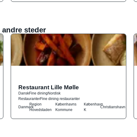
 andre steder
Restaurant Lille Mølle
Dansk
Fine dining
Nordisk
Restauranter
Fine dining restauranter
Region
Københavns
København
Danmark
Christianshavn
Hovedstaden
Kommune
K