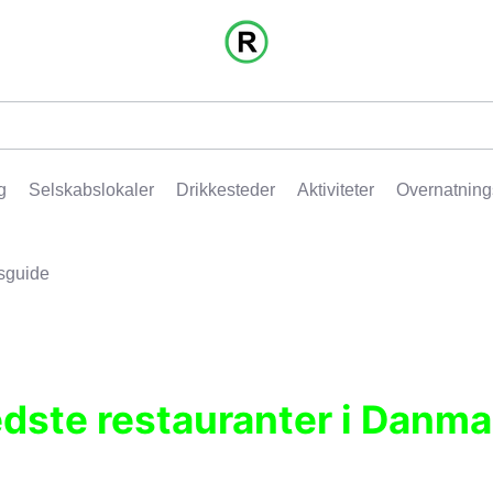
g
Selskabslokaler
Drikkesteder
Aktiviteter
Overnatning
sguide
edste restauranter i Danma
r, pubber, hoteller og aktiviteter.