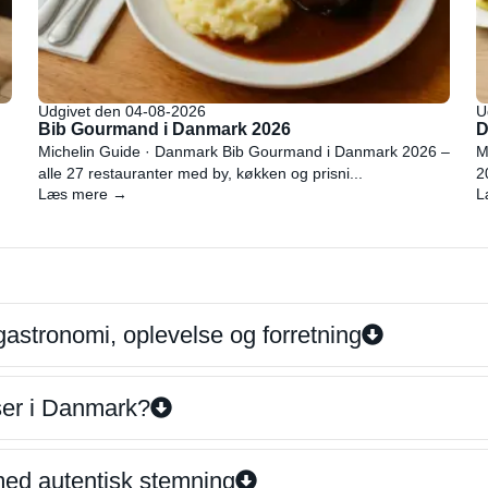
Udgivet den 04-08-2026
U
Bib Gourmand i Danmark 2026
D
Michelin Guide · Danmark Bib Gourmand i Danmark 2026 –
M
alle 27 restauranter med by, køkken og prisni...
2
Læs mere →
L
gastronomi, oplevelse og forretning
iser i Danmark?
 med autentisk stemning