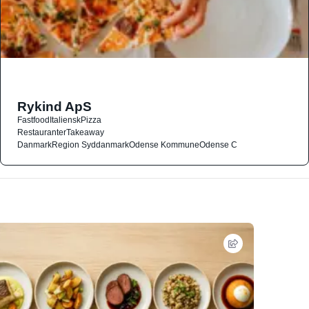
Rykind ApS
Fastfood
Italiensk
Pizza
Restauranter
Takeaway
Danmark
Region Syddanmark
Odense Kommune
Odense C