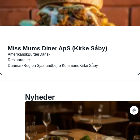
Miss Mums Diner ApS (Kirke Såby)
Amerikansk
Burger
Dansk
Restauranter
Danmark
Region Sjælland
Lejre Kommune
Kirke Såby
Nyheder