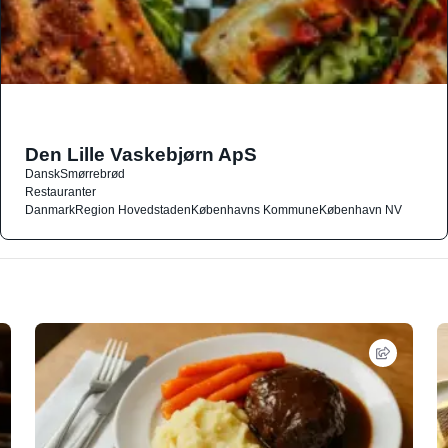
Den Lille Vaskebjørn ApS
Dansk
Smørrebrød
Restauranter
Danmark
Region Hovedstaden
Københavns Kommune
København NV