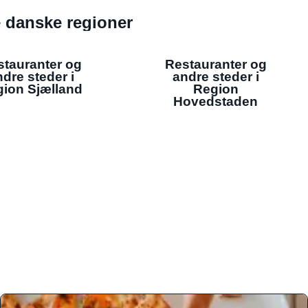
de danske regioner
stauranter og
Restauranter og
dre steder i
andre steder i
ion Sjælland
Region
Hovedstaden