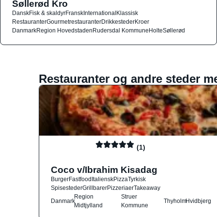
Søllerød Kro
Dansk
Fisk & skaldyr
Fransk
International
Klassisk
Restauranter
Gourmetrestauranter
Drikkesteder
Kroer
Danmark
Region Hovedstaden
Rudersdal Kommune
Holte
Søllerød
Restauranter og andre steder m
(1)
Coco v/Ibrahim Kisadag
Burger
Fastfood
Italiensk
Pizza
Tyrkisk
Spisesteder
Grillbarer
Pizzeriaer
Takeaway
Region
Struer
Danmark
Thyholm
Hvidbjerg
Midtjylland
Kommune