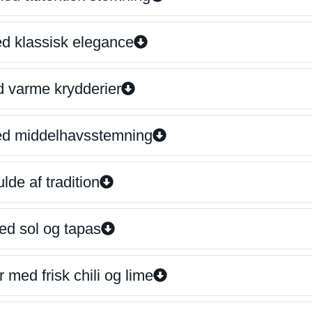
ed klassisk elegance
d varme krydderier
ed middelhavsstemning
lde af tradition
ed sol og tapas
 med frisk chili og lime