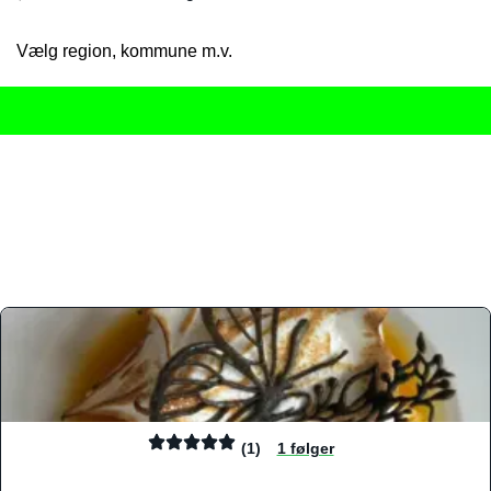
Vælg region, kommune m.v.
Her får du det komplette overblik
over Danmarks mange spisested
gourmetoplevelser på tværs af alle landets byer og regioner.
Søgningen er gjort enkel, så du hurtigt kan filtrere efter madtyp
informationer, hvilket gør den til det ideelle værktøj for både lo
Find præcis den madtype og den stemning, der passer til din næ
(1)
1 følger