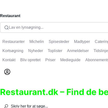
Restaurant
Lav en lynsøgning...
Restauranter
Michelin
Spisesteder
Madtyper
Caterin
Kortsøgning
Nyheder
Toplister
Anmeldelser
Tidslinje
Kontakt
Bliv oprettet
Priser
Medieguide
Abonnement
Restaurant.dk – Find de b
Søg efter restauranter, spisesteder, caféer, bare