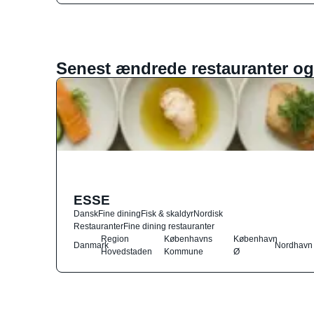
Senest ændrede restauranter og
ESSE
Dansk
Fine dining
Fisk & skaldyr
Nordisk
Restauranter
Fine dining restauranter
Region
Københavns
København
Danmark
Nordhavn
Hovedstaden
Kommune
Ø