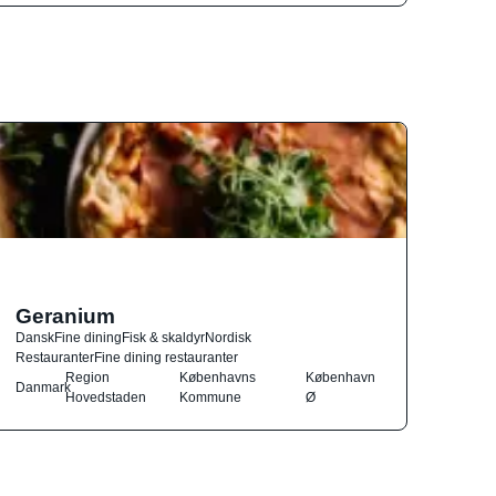
Geranium
Dansk
Fine dining
Fisk & skaldyr
Nordisk
Restauranter
Fine dining restauranter
Region
Københavns
København
Danmark
Hovedstaden
Kommune
Ø