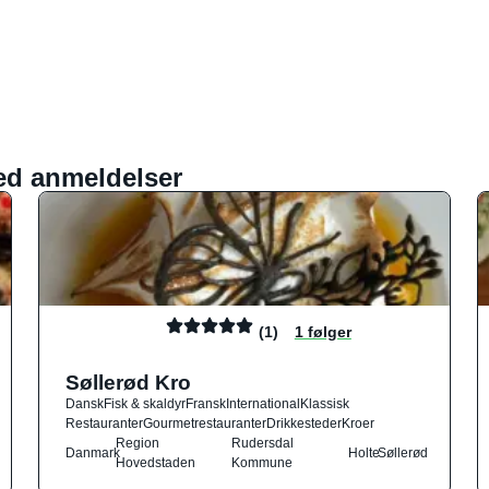
ed anmeldelser
(1)
1 følger
Søllerød Kro
Dansk
Fisk & skaldyr
Fransk
International
Klassisk
Restauranter
Gourmetrestauranter
Drikkesteder
Kroer
Region
Rudersdal
Danmark
Holte
Søllerød
Hovedstaden
Kommune