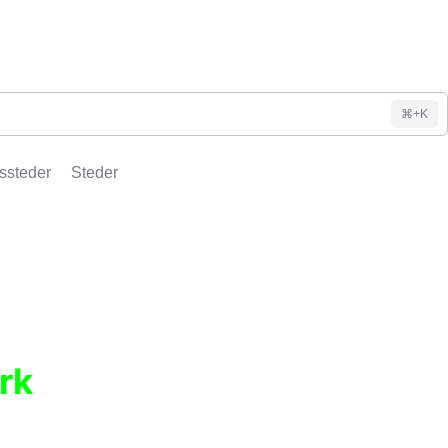
⌘+K
ssteder
Steder
rk