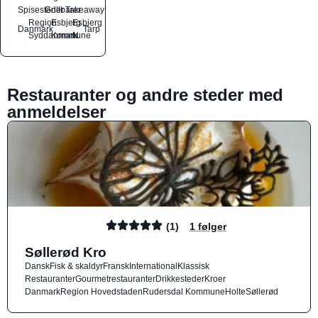
Spisesteder
Grillbarer
Takeaway
Region
Esbjerg
Esbjerg
Danmark
Tarp
Syddanmark
Kommune
N
Restauranter og andre steder med
anmeldelser
(1)
1 følger
Søllerød Kro
Dansk
Fisk & skaldyr
Fransk
International
Klassisk
Restauranter
Gourmetrestauranter
Drikkesteder
Kroer
Danmark
Region Hovedstaden
Rudersdal Kommune
Holte
Søllerød