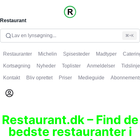
Restaurant
Lav en lynsøgning...
⌘+K
Restauranter
Michelin
Spisesteder
Madtyper
Caterin
Kortsøgning
Nyheder
Toplister
Anmeldelser
Tidslinje
Kontakt
Bliv oprettet
Priser
Medieguide
Abonnement
Restaurant.dk – Find de
bedste restauranter i