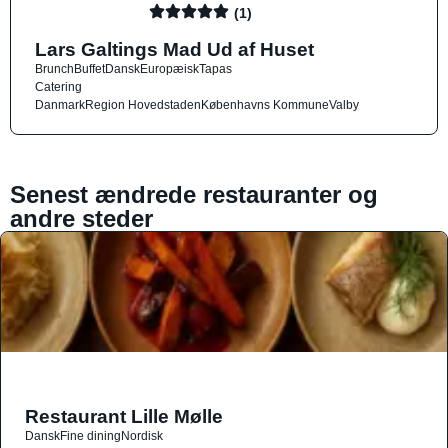
(1)
Lars Galtings Mad Ud af Huset
Brunch
Buffet
Dansk
Europæisk
Tapas
Catering
Danmark
Region Hovedstaden
Københavns Kommune
Valby
Senest ændrede restauranter og
andre steder
Restaurant Lille Mølle
Dansk
Fine dining
Nordisk