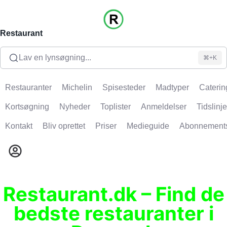
Restaurant
Lav en lynsøgning...
⌘+K
Restauranter
Michelin
Spisesteder
Madtyper
Caterin
Kortsøgning
Nyheder
Toplister
Anmeldelser
Tidslinje
Kontakt
Bliv oprettet
Priser
Medieguide
Abonnement
Restaurant.dk – Find de
bedste restauranter i