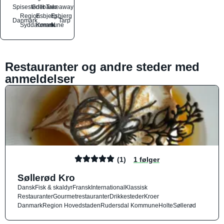
Spisesteder
Grillbarer
Takeaway
Region
Esbjerg
Esbjerg
Danmark
Tarp
Syddanmark
Kommune
N
Restauranter og andre steder med
anmeldelser
(1)
1 følger
Søllerød Kro
Dansk
Fisk & skaldyr
Fransk
International
Klassisk
Restauranter
Gourmetrestauranter
Drikkesteder
Kroer
Danmark
Region Hovedstaden
Rudersdal Kommune
Holte
Søllerød