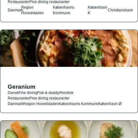
Restauranter
Fine dining restauranter
Region
Københavns
København
Danmark
Christianshavn
Hovedstaden
Kommune
K
Geranium
Dansk
Fine dining
Fisk & skaldyr
Nordisk
Restauranter
Fine dining restauranter
Danmark
Region Hovedstaden
Københavns Kommune
København Ø