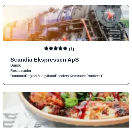
(1)
Scandia Ekspressen ApS
Dansk
Restauranter
Danmark
Region Midtjylland
Randers Kommune
Randers C