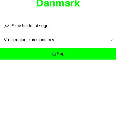
Danmark
Søg efter restauranter, spisesteder, caféer,
barer, pubber, hoteller og aktiviteter.
Vælg region, kommune m.v.
Søg
Her får du det komplette overblik
over
Danmarks mange spisesteder, caféer og
restauranter samlet ét sted. Vi gør det nemt for
dig at opdage alt fra skjulte lokale favoritter til
eksklusive gourmetoplevelser på tværs af alle
landets byer og regioner.
Søgningen er gjort enkel, så du hurtigt kan filtrere
efter madtype, lokation eller specifikke ønsker til