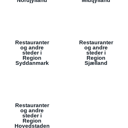
Nordjylland
Midtjylland
Restauranter
Restauranter
og andre
og andre
steder i
steder i
Region
Region
Syddanmark
Sjælland
Restauranter
og andre
steder i
Region
Hovedstaden