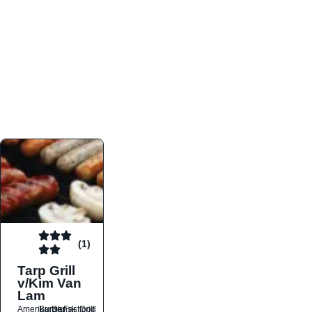
atmosfæren. Platformen er faktabaseret,
overskuelig og altid opdateret med de nyeste
informationer, hvilket gør den til det ideelle værktøj
for både lokale madelskere og turister på farten.
Find præcis den madtype og den stemning, der
passer til din næste middag, uanset hvor i landet
du befinder dig.
(1)
Tarp Grill
v/Kim Van
Lam
Amerikansk
Burger
Dansk
Fastfood
Grill