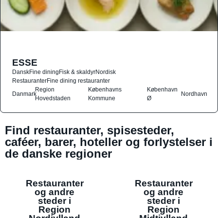
ESSE
Dansk
Fine dining
Fisk & skaldyr
Nordisk
Restauranter
Fine dining restauranter
Region
Københavns
København
Danmark
Nordhavn
Hovedstaden
Kommune
Ø
Find restauranter, spisesteder,
caféer, barer, hoteller og forlystelser i
de danske regioner
Restauranter
Restauranter
og andre
og andre
steder i
steder i
Region
Region