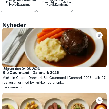
Region
Københavns
København
Region
Aalborg
Danmark
Danmark
Aalborg
Hovedstaden
Kommune
N
Nordjylland
Kommune
Nyheder
Udgivet den 04-08-2026
Bib Gourmand i Danmark 2026
Michelin Guide · Danmark Bib Gourmand i Danmark 2026 – alle 27
restauranter med by, køkken og prisni...
Læs mere →