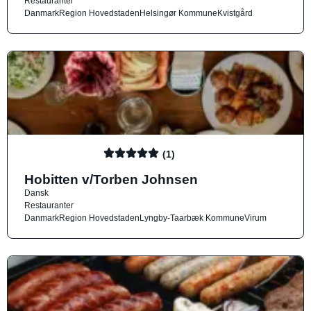
Restauranter
Danmark
Region Hovedstaden
Helsingør Kommune
Kvistgård
(1)
Hobitten v/Torben Johnsen
Dansk
Restauranter
Danmark
Region Hovedstaden
Lyngby-Taarbæk Kommune
Virum