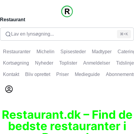
Restaurant
Lav en lynsøgning...
⌘+K
Restauranter
Michelin
Spisesteder
Madtyper
Caterin
Kortsøgning
Nyheder
Toplister
Anmeldelser
Tidslinje
Kontakt
Bliv oprettet
Priser
Medieguide
Abonnement
Restaurant.dk – Find de
bedste restauranter i