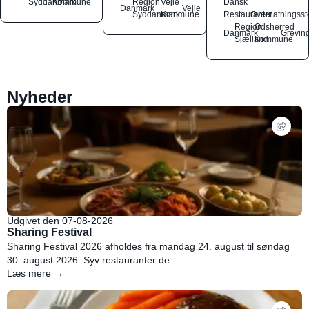
Syddanmark
Kommune
Region
Vejle
Dansk
Danmark
Vejle
Syddanmark
Kommune
Restauranter
Overnatningsst
Region
Odsherred
Danmark
Grevin
Sjælland
Kommune
Nyheder
Udgivet den 07-08-2026
Sharing Festival
Sharing Festival 2026 afholdes fra mandag 24. august til søndag
30. august 2026. Syv restauranter de...
Læs mere →