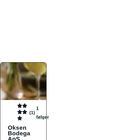
atmosfæren. Platformen er faktabaseret,
overskuelig og altid opdateret med de nyeste
informationer, hvilket gør den til det ideelle værktøj
for både lokale madelskere og turister på farten.
Find præcis den madtype og den stemning, der
passer til din næste middag, uanset hvor i landet
du befinder dig.
1
(1)
følger
Oksen
Bodega
ApS