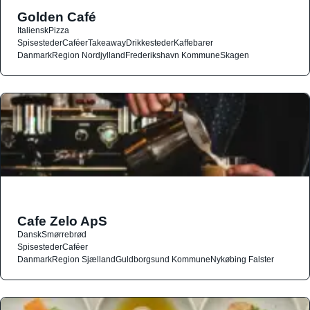
Golden Café
Italiensk
Pizza
Spisesteder
Caféer
Takeaway
Drikkesteder
Kaffebarer
Danmark
Region Nordjylland
Frederikshavn Kommune
Skagen
Cafe Zelo ApS
Dansk
Smørrebrød
Spisesteder
Caféer
Danmark
Region Sjælland
Guldborgsund Kommune
Nykøbing Falster