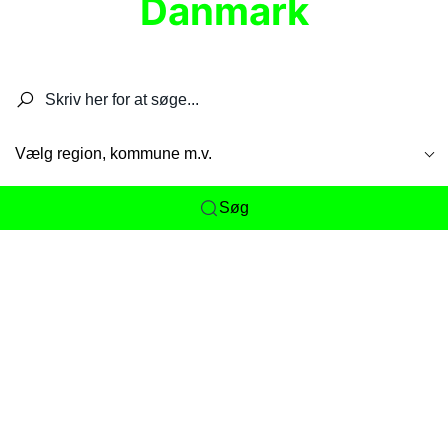
Danmark
Søg efter restauranter, spisesteder, caféer,
barer, pubber, hoteller og aktiviteter.
Vælg region, kommune m.v.
Søg
Her får du det komplette overblik
over
Danmarks mange spisesteder, caféer og
restauranter samlet ét sted. Vi gør det nemt for
dig at opdage alt fra skjulte lokale favoritter til
eksklusive gourmetoplevelser på tværs af alle
landets byer og regioner.
Søgningen er gjort enkel, så du hurtigt kan filtrere
efter madtype, lokation eller specifikke ønsker til