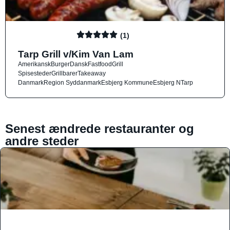
(1)
Tarp Grill v/Kim Van Lam
Amerikansk
Burger
Dansk
Fastfood
Grill
Spisesteder
Grillbarer
Takeaway
Danmark
Region Syddanmark
Esbjerg Kommune
Esbjerg N
Tarp
Senest ændrede restauranter og
andre steder