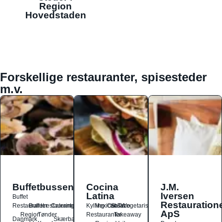
Region
Hovedstaden
Forskellige restauranter, spisesteder
m.v.
Buffetbussen
Cocina
J.M.
Latina
Iversen
Buffet
Restauration
Restauranter
Buffetrestauranter
Catering
Kylling
Mexicansk
Ost
Salat
Taco
Vegetarisk
ApS
Region
Tønder
Restauranter
Takeaway
Danmark
Skærbæk