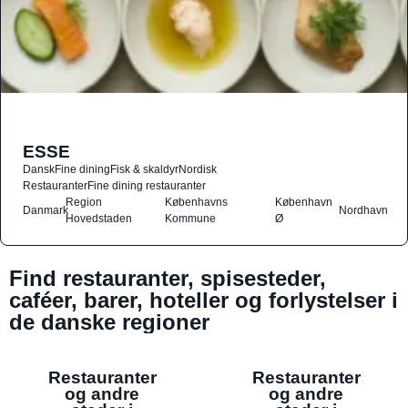
ESSE
Dansk
Fine dining
Fisk & skaldyr
Nordisk
Restauranter
Fine dining restauranter
Region
Københavns
København
Danmark
Nordhavn
Hovedstaden
Kommune
Ø
Find restauranter, spisesteder,
caféer, barer, hoteller og forlystelser i
de danske regioner
Restauranter
Restauranter
og andre
og andre