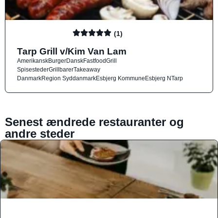
(1)
Tarp Grill v/Kim Van Lam
Amerikansk
Burger
Dansk
Fastfood
Grill
Spisesteder
Grillbarer
Takeaway
Danmark
Region Syddanmark
Esbjerg Kommune
Esbjerg N
Tarp
Senest ændrede restauranter og
andre steder