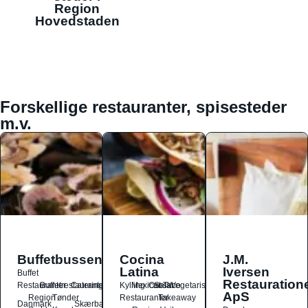
Region
Hovedstaden
Forskellige restauranter, spisesteder
m.v.
Buffetbussen
Cocina
J.M.
Latina
Iversen
Buffet
Restauration
Restauranter
Buffetrestauranter
Catering
Kylling
Mexicansk
Ost
Salat
Taco
Vegetarisk
ApS
Region
Tønder
Restauranter
Takeaway
Danmark
Skærbæk