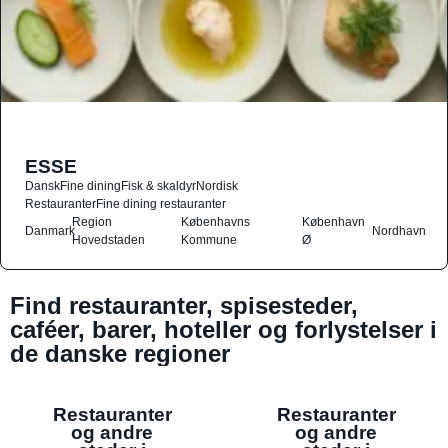
ESSE
Dansk
Fine dining
Fisk & skaldyr
Nordisk
Restauranter
Fine dining restauranter
Region
Københavns
København
Danmark
Nordhavn
Hovedstaden
Kommune
Ø
Find restauranter, spisesteder,
caféer, barer, hoteller og forlystelser i
de danske regioner
Restauranter
Restauranter
og andre
og andre