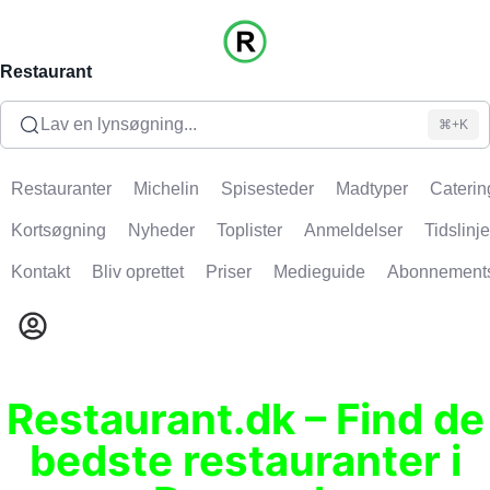
Restaurant
Lav en lynsøgning...
⌘+K
Restauranter
Michelin
Spisesteder
Madtyper
Caterin
Kortsøgning
Nyheder
Toplister
Anmeldelser
Tidslinje
Kontakt
Bliv oprettet
Priser
Medieguide
Abonnement
Restaurant.dk – Find de
bedste restauranter i