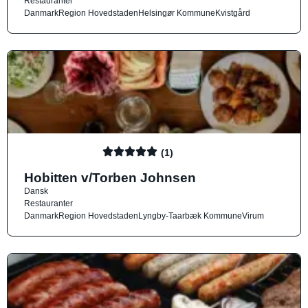
Restauranter
Danmark
Region Hovedstaden
Helsingør Kommune
Kvistgård
(1)
Hobitten v/Torben Johnsen
Dansk
Restauranter
Danmark
Region Hovedstaden
Lyngby-Taarbæk Kommune
Virum