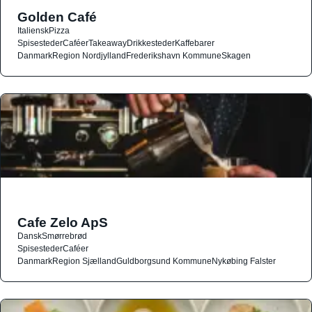
Golden Café
Italiensk
Pizza
Spisesteder
Caféer
Takeaway
Drikkesteder
Kaffebarer
Danmark
Region Nordjylland
Frederikshavn Kommune
Skagen
Cafe Zelo ApS
Dansk
Smørrebrød
Spisesteder
Caféer
Danmark
Region Sjælland
Guldborgsund Kommune
Nykøbing Falster