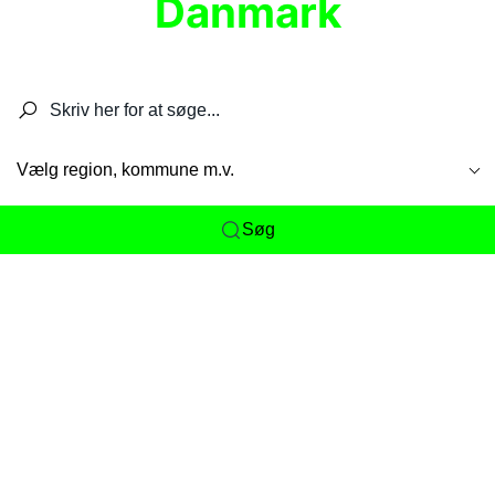
Danmark
Søg efter restauranter, spisesteder, caféer,
barer, pubber, hoteller og aktiviteter.
Vælg region, kommune m.v.
Søg
Her får du det komplette overblik
over
Danmarks mange spisesteder, caféer og
restauranter samlet ét sted. Vi gør det nemt for
dig at opdage alt fra skjulte lokale favoritter til
eksklusive gourmetoplevelser på tværs af alle
landets byer og regioner.
Søgningen er gjort enkel, så du hurtigt kan filtrere
efter madtype, lokation eller specifikke ønsker til