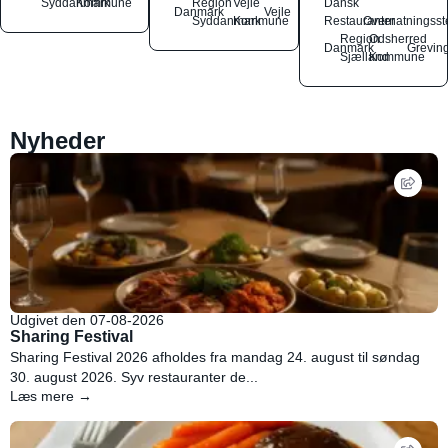
Syddanmark
Kommune
Region
Vejle
Dansk
Danmark
Vejle
Syddanmark
Kommune
Restauranter
Overnatningsst
Region
Odsherred
Danmark
Grevin
Sjælland
Kommune
Nyheder
Udgivet den 07-08-2026
Sharing Festival
Sharing Festival 2026 afholdes fra mandag 24. august til søndag
30. august 2026. Syv restauranter de...
Læs mere →