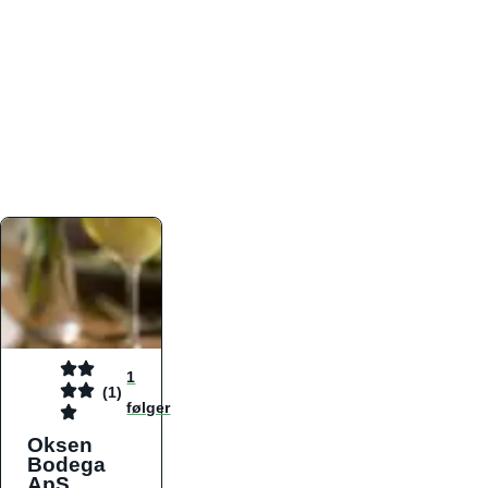
atmosfæren. Platformen er faktabaseret,
overskuelig og altid opdateret med de nyeste
informationer, hvilket gør den til det ideelle værktøj
for både lokale madelskere og turister på farten.
Find præcis den madtype og den stemning, der
passer til din næste middag, uanset hvor i landet
du befinder dig.
1
(1)
følger
Oksen
Bodega
ApS