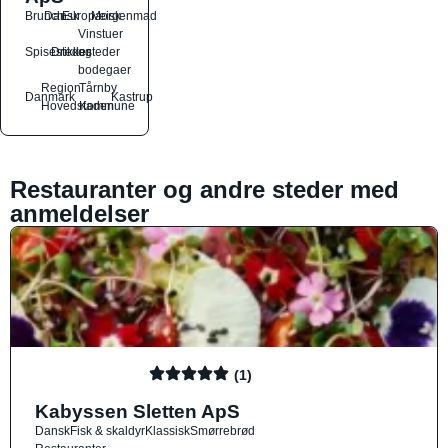
Brunch
Dansk
Europæisk
Morgenmad
Vinstuer
Spisesteder
Drikkesteder
og
bodegaer
Region
Tårnby
Danmark
Kastrup
Hovedstaden
Kommune
Restauranter og andre steder med
anmeldelser
(1)
Kabyssen Sletten ApS
Dansk
Fisk & skaldyr
Klassisk
Smørrebrød