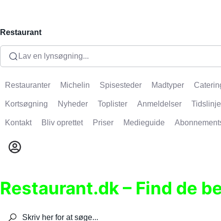
Restaurant
Lav en lynsøgning...
Restauranter
Michelin
Spisesteder
Madtyper
Caterin
Kortsøgning
Nyheder
Toplister
Anmeldelser
Tidslinje
Kontakt
Bliv oprettet
Priser
Medieguide
Abonnement
Restaurant.dk – Find de b
Søg efter restauranter, spisesteder, caféer, bare