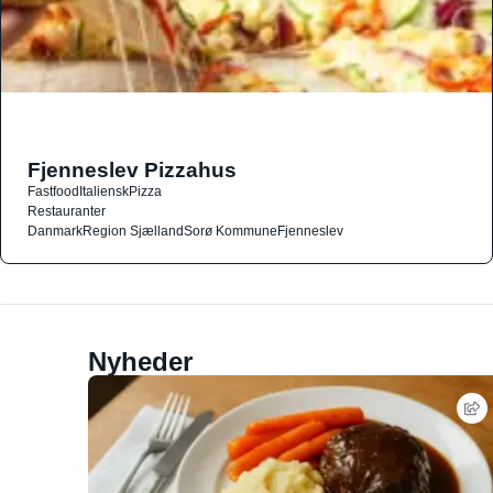
Fjenneslev Pizzahus
Fastfood
Italiensk
Pizza
Restauranter
Danmark
Region Sjælland
Sorø Kommune
Fjenneslev
Nyheder