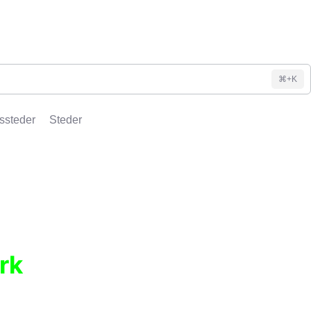
⌘+K
ssteder
Steder
rk