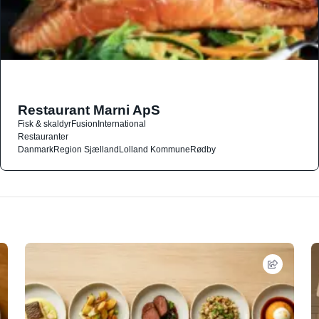
Restaurant Marni ApS
Fisk & skaldyr
Fusion
International
Restauranter
Danmark
Region Sjælland
Lolland Kommune
Rødby