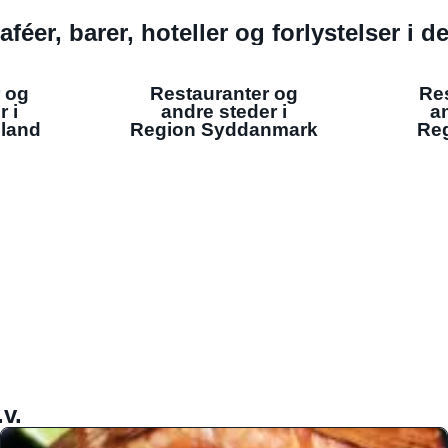
aféer, barer, hoteller og forlystelser i 
 og
Restauranter og
Re
r i
andre steder i
an
lland
Region Syddanmark
Reg
v.