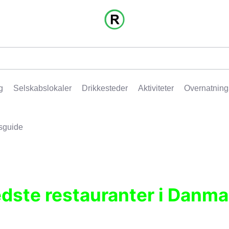
g
Selskabslokaler
Drikkesteder
Aktiviteter
Overnatning
sguide
edste restauranter i Danma
r, pubber, hoteller og aktiviteter.