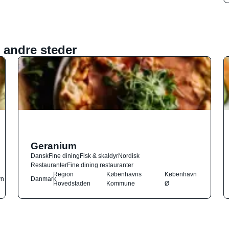
 andre steder
Geranium
Dansk
Fine dining
Fisk & skaldyr
Nordisk
Restauranter
Fine dining restauranter
Region
Københavns
København
vn
Danmark
Hovedstaden
Kommune
Ø