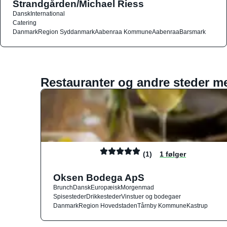
Strandgården/Michael Riess
Dansk
International
Catering
Danmark
Region Syddanmark
Aabenraa Kommune
Aabenraa
Barsmark
Restauranter og andre steder m
(1)
1 følger
Oksen Bodega ApS
Brunch
Dansk
Europæisk
Morgenmad
Spisesteder
Drikkesteder
Vinstuer og bodegaer
Danmark
Region Hovedstaden
Tårnby Kommune
Kastrup