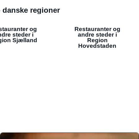
de danske regioner
stauranter og
Restauranter og
dre steder i
andre steder i
ion Sjælland
Region
Hovedstaden