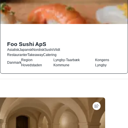
Foo Sushi ApS
Asiatisk
Japansk
Nordisk
Sushi
Vildt
Restauranter
Takeaway
Catering
Region
Lyngby-Taarbæk
Kongens
Danmark
Hovedstaden
Kommune
Lyngby