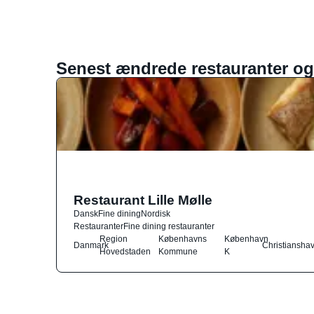
Senest ændrede restauranter og
Restaurant Lille Mølle
Dansk
Fine dining
Nordisk
Restauranter
Fine dining restauranter
Region
Københavns
København
Danmark
Christiansha
Hovedstaden
Kommune
K