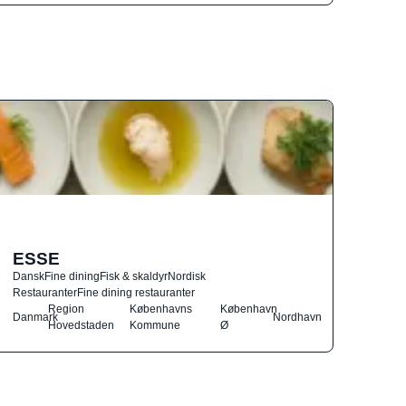
ESSE
Dansk
Fine dining
Fisk & skaldyr
Nordisk
Restauranter
Fine dining restauranter
Region
Københavns
København
Danmark
Nordhavn
Hovedstaden
Kommune
Ø