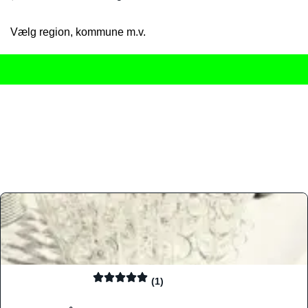
Vælg region, kommune m.v.
Her får du det komplette overblik
over Danmarks mange spisested
gourmetoplevelser på tværs af alle landets byer og regioner.
Søgningen er gjort enkel, så du hurtigt kan filtrere efter madtyp
informationer, hvilket gør den til det ideelle værktøj for både lo
Find præcis den madtype og den stemning, der passer til din næ
(1)