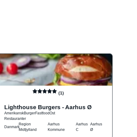
(1)
Lighthouse Burgers - Aarhus Ø
Amerikansk
Burger
Fastfood
Ost
Restauranter
Region
Aarhus
Aarhus
Aarhus
Danmark
Midtjylland
Kommune
C
Ø