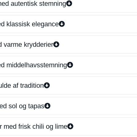
 med autentisk stemning
ed klassisk elegance
d varme krydderier
ed middelhavsstemning
lde af tradition
ed sol og tapas
 med frisk chili og lime