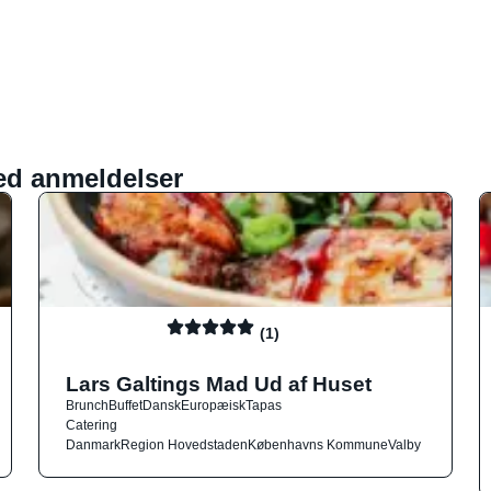
ed anmeldelser
(1)
Lars Galtings Mad Ud af Huset
Brunch
Buffet
Dansk
Europæisk
Tapas
Catering
Danmark
Region Hovedstaden
Københavns Kommune
Valby