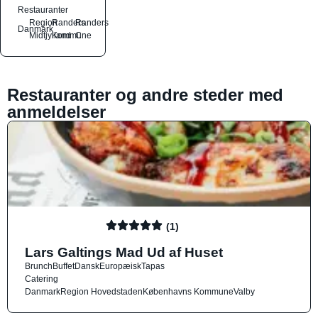
Restauranter
Region
Randers
Randers
Danmark
Midtjylland
Kommune
C
Restauranter og andre steder med
anmeldelser
(1)
Lars Galtings Mad Ud af Huset
Brunch
Buffet
Dansk
Europæisk
Tapas
Catering
Danmark
Region Hovedstaden
Københavns Kommune
Valby