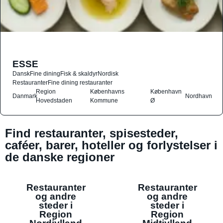
ESSE
Dansk
Fine dining
Fisk & skaldyr
Nordisk
Restauranter
Fine dining restauranter
Region
Københavns
København
Danmark
Nordhavn
Hovedstaden
Kommune
Ø
Find restauranter, spisesteder,
caféer, barer, hoteller og forlystelser i
de danske regioner
Restauranter
Restauranter
og andre
og andre
steder i
steder i
Region
Region