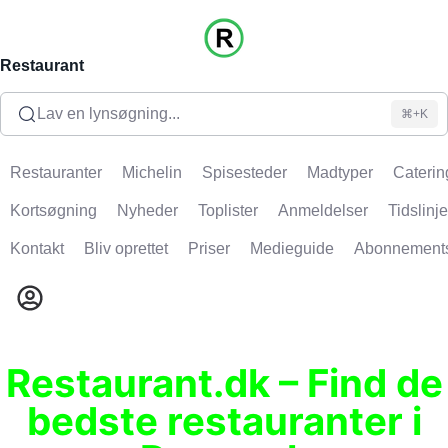
Restaurant
Lav en lynsøgning...
⌘+K
Restauranter
Michelin
Spisesteder
Madtyper
Caterin
Kortsøgning
Nyheder
Toplister
Anmeldelser
Tidslinje
Kontakt
Bliv oprettet
Priser
Medieguide
Abonnement
Restaurant.dk – Find de
bedste restauranter i