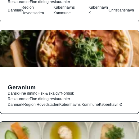
Restauranter
Fine dining restauranter
Region
Københavns
København
Danmark
Christianshavn
Hovedstaden
Kommune
K
Geranium
Dansk
Fine dining
Fisk & skaldyr
Nordisk
Restauranter
Fine dining restauranter
Danmark
Region Hovedstaden
Københavns Kommune
København Ø