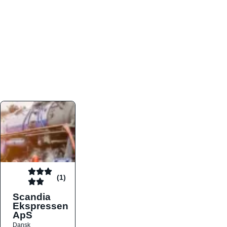
atmosfæren. Platformen er faktabaseret,
overskuelig og altid opdateret med de nyeste
informationer, hvilket gør den til det ideelle værktøj
for både lokale madelskere og turister på farten.
Find præcis den madtype og den stemning, der
passer til din næste middag, uanset hvor i landet
du befinder dig.
(1)
Scandia
Ekspressen
ApS
Dansk