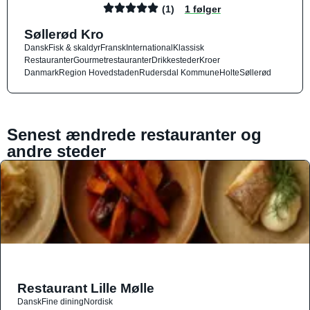
(1)
1 følger
Søllerød Kro
Dansk
Fisk & skaldyr
Fransk
International
Klassisk
Restauranter
Gourmetrestauranter
Drikkesteder
Kroer
Danmark
Region Hovedstaden
Rudersdal Kommune
Holte
Søllerød
Senest ændrede restauranter og
andre steder
Restaurant Lille Mølle
Dansk
Fine dining
Nordisk