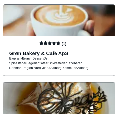
(1)
Grøn Bakery & Cafe ApS
Bagværk
Brunch
Dessert
Ost
Spisesteder
Bagerier
Caféer
Drikkesteder
Kaffebarer
Danmark
Region Nordjylland
Aalborg Kommune
Aalborg