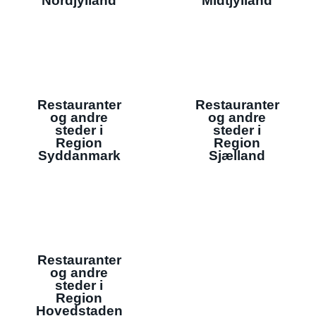
Nordjylland
Midtjylland
Restauranter
Restauranter
og andre
og andre
steder i
steder i
Region
Region
Syddanmark
Sjælland
Restauranter
og andre
steder i
Region
Hovedstaden