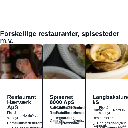
Forskellige restauranter, spisesteder
m.v.
Restaurant
Spiseriet
Langbakslun
Hærværk
8000 ApS
I/S
ApS
Bagværk
Buffet
Dansk
Dessert
Fastfood
Ost
Sandwich
Smørrebrød
Fisk &
Dansk
Nordisk
Fisk &
Restauranter
Buffetrestauranter
Frokostrestauranter
Catering
skaldyr
Nordisk
Vildt
skaldyr
Region
Aarhus
Restauranter
Danmark
Skødstrup
Restauranter
Drikkesteder
Kaffebarer
Midtjylland
Kommune
Region
Brønderslev
Danmark
Asaa