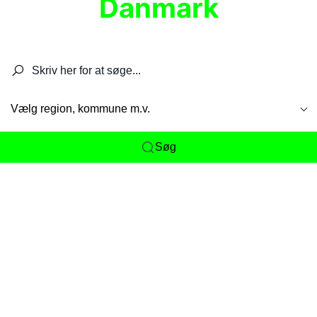
Danmark
Søg efter restauranter, spisesteder, caféer,
barer, pubber, hoteller og aktiviteter.
Vælg region, kommune m.v.
Søg
Her får du det komplette overblik
over
Danmarks mange spisesteder, caféer og
restauranter samlet ét sted. Vi gør det nemt for
dig at opdage alt fra skjulte lokale favoritter til
eksklusive gourmetoplevelser på tværs af alle
landets byer og regioner.
Søgningen er gjort enkel, så du hurtigt kan filtrere
efter madtype, lokation eller specifikke ønsker til