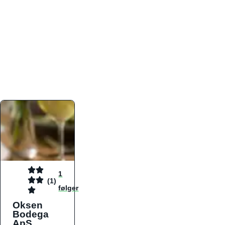
atmosfæren. Platformen er faktabaseret,
overskuelig og altid opdateret med de nyeste
informationer, hvilket gør den til det ideelle værktøj
for både lokale madelskere og turister på farten.
Find præcis den madtype og den stemning, der
passer til din næste middag, uanset hvor i landet
du befinder dig.
1
(1)
følger
Oksen
Bodega
ApS