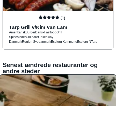
(1)
Tarp Grill v/Kim Van Lam
Amerikansk
Burger
Dansk
Fastfood
Grill
Spisesteder
Grillbarer
Takeaway
Danmark
Region Syddanmark
Esbjerg Kommune
Esbjerg N
Tarp
Senest ændrede restauranter og
andre steder