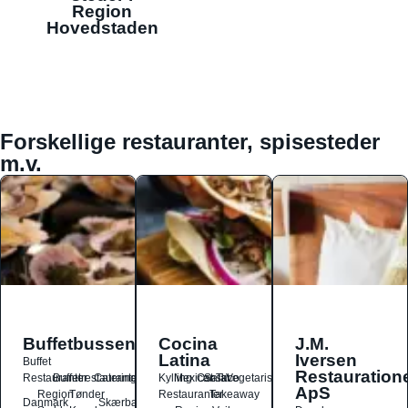
Region
Hovedstaden
Forskellige restauranter, spisesteder
m.v.
Buffetbussen
Cocina
J.M.
Latina
Iversen
Buffet
Restauration
Restauranter
Buffetrestauranter
Catering
Kylling
Mexicansk
Ost
Salat
Taco
Vegetarisk
ApS
Region
Tønder
Restauranter
Takeaway
Danmark
Skærbæk