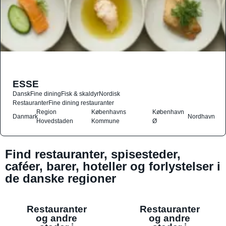
ESSE
Dansk
Fine dining
Fisk & skaldyr
Nordisk
Restauranter
Fine dining restauranter
Region
Københavns
København
Danmark
Nordhavn
Hovedstaden
Kommune
Ø
Find restauranter, spisesteder,
caféer, barer, hoteller og forlystelser i
de danske regioner
Restauranter
Restauranter
og andre
og andre