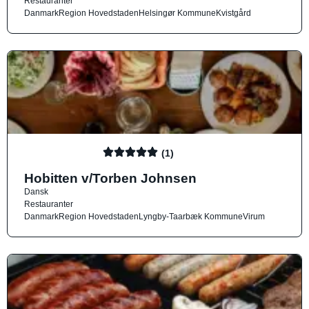
Restauranter
Danmark
Region Hovedstaden
Helsingør Kommune
Kvistgård
(1)
Hobitten v/Torben Johnsen
Dansk
Restauranter
Danmark
Region Hovedstaden
Lyngby-Taarbæk Kommune
Virum