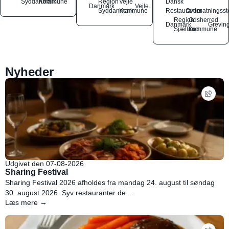
Syddanmark
Kommune
Region
Vejle
Dansk
Danmark
Vejle
Syddanmark
Kommune
Restauranter
Overnatningsst
Region
Odsherred
Danmark
Grevin
Sjælland
Kommune
Nyheder
Udgivet den 07-08-2026
Sharing Festival
Sharing Festival 2026 afholdes fra mandag 24. august til søndag
30. august 2026. Syv restauranter de...
Læs mere →