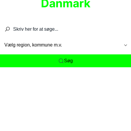
Danmark
Søg efter restauranter, spisesteder, caféer,
barer, pubber, hoteller og aktiviteter.
Vælg region, kommune m.v.
Søg
Her får du det komplette overblik
over
Danmarks mange spisesteder, caféer og
restauranter samlet ét sted. Vi gør det nemt for
dig at opdage alt fra skjulte lokale favoritter til
eksklusive gourmetoplevelser på tværs af alle
landets byer og regioner.
Søgningen er gjort enkel, så du hurtigt kan filtrere
efter madtype, lokation eller specifikke ønsker til