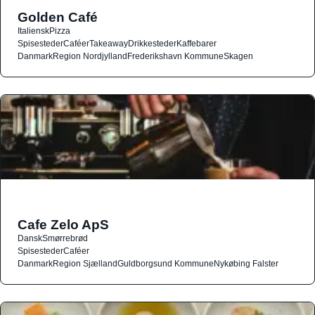
Golden Café
Italiensk
Pizza
Spisesteder
Caféer
Takeaway
Drikkesteder
Kaffebarer
Danmark
Region Nordjylland
Frederikshavn Kommune
Skagen
Cafe Zelo ApS
Dansk
Smørrebrød
Spisesteder
Caféer
Danmark
Region Sjælland
Guldborgsund Kommune
Nykøbing Falster