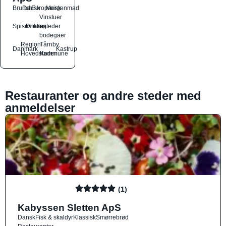
Brunch
Dansk
Europæisk
Morgenmad
Vinstuer
Spisesteder
Drikkesteder
og
bodegaer
Region
Tårnby
Danmark
Kastrup
Hovedstaden
Kommune
Restauranter og andre steder med
anmeldelser
(1)
Kabyssen Sletten ApS
Dansk
Fisk & skaldyr
Klassisk
Smørrebrød