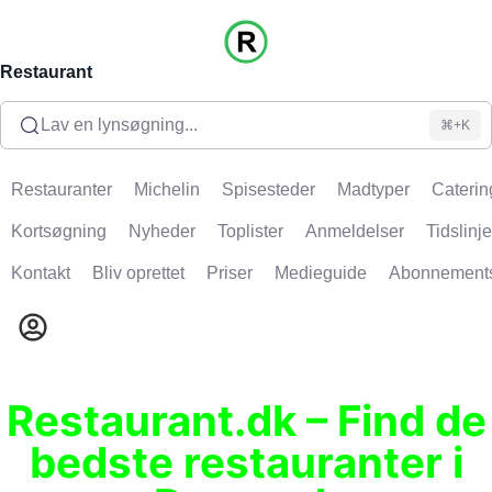
Restaurant
Lav en lynsøgning...
⌘+K
Restauranter
Michelin
Spisesteder
Madtyper
Caterin
Kortsøgning
Nyheder
Toplister
Anmeldelser
Tidslinje
Kontakt
Bliv oprettet
Priser
Medieguide
Abonnement
Restaurant.dk – Find de
bedste restauranter i