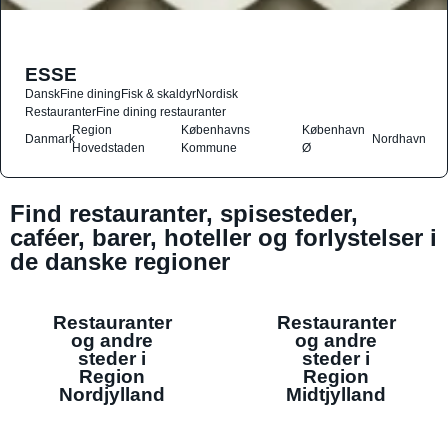
ESSE
Dansk
Fine dining
Fisk & skaldyr
Nordisk
Restauranter
Fine dining restauranter
Region
Københavns
København
Danmark
Nordhavn
Hovedstaden
Kommune
Ø
Find restauranter, spisesteder,
caféer, barer, hoteller og forlystelser i
de danske regioner
Restauranter
Restauranter
og andre
og andre
steder i
steder i
Region
Region
Nordjylland
Midtjylland