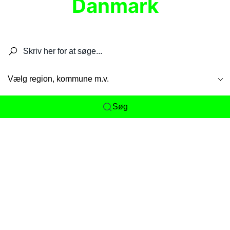
Danmark
Søg efter restauranter, spisesteder, caféer,
barer, pubber, hoteller og aktiviteter.
Vælg region, kommune m.v.
Søg
Her får du det komplette overblik
over
Danmarks mange spisesteder, caféer og
restauranter samlet ét sted. Vi gør det nemt for
dig at opdage alt fra skjulte lokale favoritter til
eksklusive gourmetoplevelser på tværs af alle
landets byer og regioner.
Søgningen er gjort enkel, så du hurtigt kan filtrere
efter madtype, lokation eller specifikke ønsker til