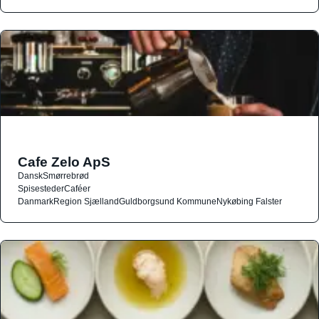
Cafe Zelo ApS
Dansk
Smørrebrød
Spisesteder
Caféer
Danmark
Region Sjælland
Guldborgsund Kommune
Nykøbing Falster