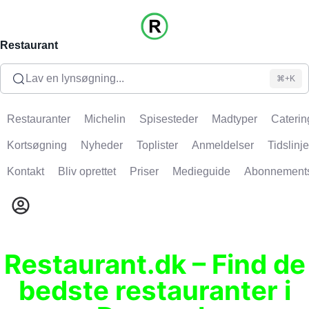
Restaurant
Lav en lynsøgning...
⌘+K
Restauranter
Michelin
Spisesteder
Madtyper
Caterin
Kortsøgning
Nyheder
Toplister
Anmeldelser
Tidslinje
Kontakt
Bliv oprettet
Priser
Medieguide
Abonnement
Restaurant.dk – Find de
bedste restauranter i