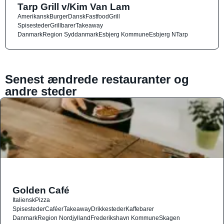
Tarp Grill v/Kim Van Lam
Amerikansk
Burger
Dansk
Fastfood
Grill
Spisesteder
Grillbarer
Takeaway
Danmark
Region Syddanmark
Esbjerg Kommune
Esbjerg N
Tarp
Senest ændrede restauranter og
andre steder
Golden Café
Italiensk
Pizza
Spisesteder
Caféer
Takeaway
Drikkesteder
Kaffebarer
Danmark
Region Nordjylland
Frederikshavn Kommune
Skagen