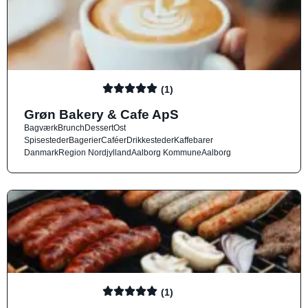
(1)
Grøn Bakery & Cafe ApS
Bagværk
Brunch
Dessert
Ost
Spisesteder
Bagerier
Caféer
Drikkesteder
Kaffebarer
Danmark
Region Nordjylland
Aalborg Kommune
Aalborg
(1)