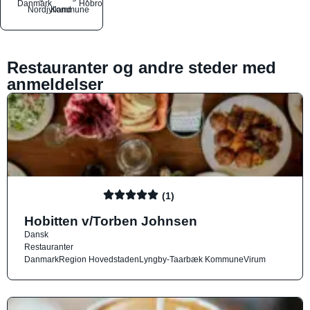
Danmark
Hobro
Nordjylland
Kommune
Restauranter og andre steder med
anmeldelser
(1)
Hobitten v/Torben Johnsen
Dansk
Restauranter
Danmark
Region Hovedstaden
Lyngby-Taarbæk Kommune
Virum