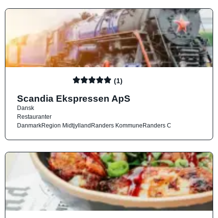
(1)
Scandia Ekspressen ApS
Dansk
Restauranter
Danmark
Region Midtjylland
Randers Kommune
Randers C