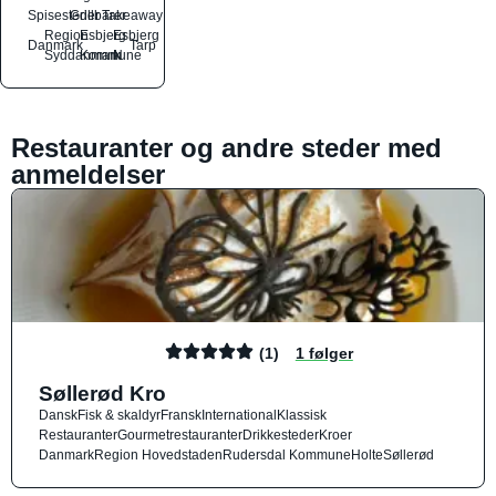
Spisesteder
Grillbarer
Takeaway
Region
Esbjerg
Esbjerg
Danmark
Tarp
Syddanmark
Kommune
N
Restauranter og andre steder med
anmeldelser
(1)
1 følger
Søllerød Kro
Dansk
Fisk & skaldyr
Fransk
International
Klassisk
Restauranter
Gourmetrestauranter
Drikkesteder
Kroer
Danmark
Region Hovedstaden
Rudersdal Kommune
Holte
Søllerød