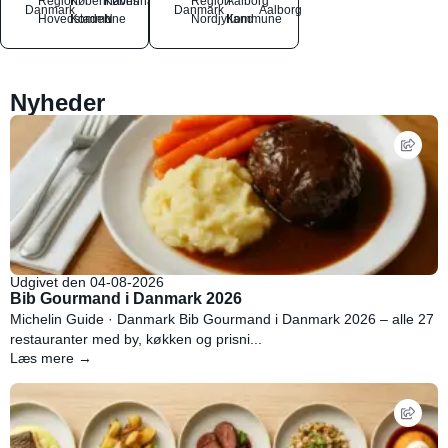
Region
Københavns
København
Region
Aalborg
Danmark
Danmark
Aalborg
Hovedstaden
Kommune
N
Nordjylland
Kommune
Nyheder
Udgivet den 04-08-2026
Bib Gourmand i Danmark 2026
Michelin Guide · Danmark Bib Gourmand i Danmark 2026 – alle 27
restauranter med by, køkken og prisni...
Læs mere →