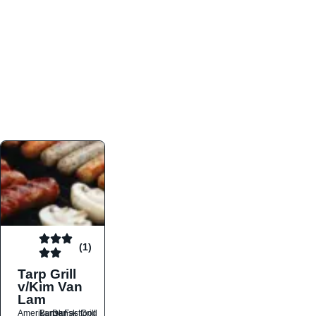
atmosfæren. Platformen er faktabaseret,
overskuelig og altid opdateret med de nyeste
informationer, hvilket gør den til det ideelle værktøj
for både lokale madelskere og turister på farten.
Find præcis den madtype og den stemning, der
passer til din næste middag, uanset hvor i landet
du befinder dig.
(1)
Tarp Grill
v/Kim Van
Lam
Amerikansk
Burger
Dansk
Fastfood
Grill