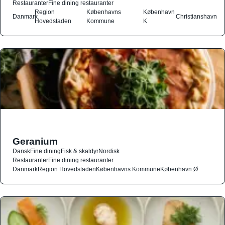
Restauranter
Fine dining restauranter
Region
Københavns
København
Danmark
Christianshavn
Hovedstaden
Kommune
K
Geranium
Dansk
Fine dining
Fisk & skaldyr
Nordisk
Restauranter
Fine dining restauranter
Danmark
Region Hovedstaden
Københavns Kommune
København Ø