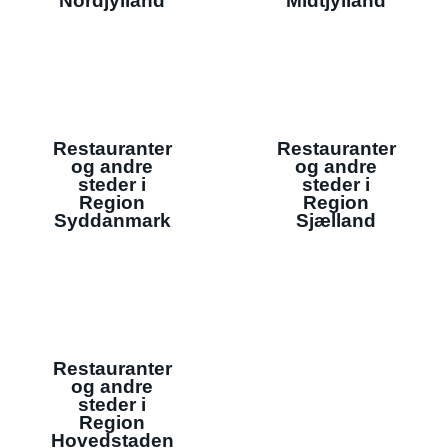
Nordjylland
Midtjylland
Restauranter
Restauranter
og andre
og andre
steder i
steder i
Region
Region
Syddanmark
Sjælland
Restauranter
og andre
steder i
Region
Hovedstaden