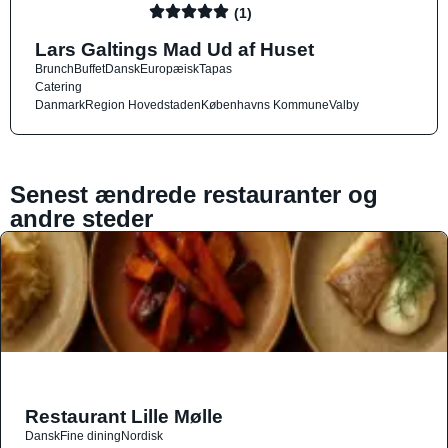
(1)
Lars Galtings Mad Ud af Huset
Brunch
Buffet
Dansk
Europæisk
Tapas
Catering
Danmark
Region Hovedstaden
Københavns Kommune
Valby
Senest ændrede restauranter og
andre steder
Restaurant Lille Mølle
Dansk
Fine dining
Nordisk