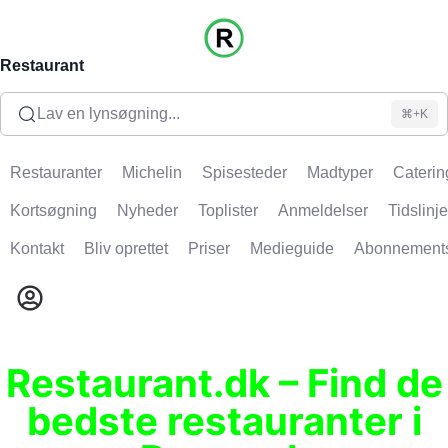
Restaurant
Lav en lynsøgning...
⌘+K
Restauranter
Michelin
Spisesteder
Madtyper
Caterin
Kortsøgning
Nyheder
Toplister
Anmeldelser
Tidslinje
Kontakt
Bliv oprettet
Priser
Medieguide
Abonnement
Restaurant.dk – Find de
bedste restauranter i