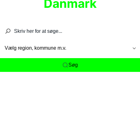
Danmark
Søg efter restauranter, spisesteder, caféer,
barer, pubber, hoteller og aktiviteter.
Vælg region, kommune m.v.
Søg
Her får du det komplette overblik
over
Danmarks mange spisesteder, caféer og
restauranter samlet ét sted. Vi gør det nemt for
dig at opdage alt fra skjulte lokale favoritter til
eksklusive gourmetoplevelser på tværs af alle
landets byer og regioner.
Søgningen er gjort enkel, så du hurtigt kan filtrere
efter madtype, lokation eller specifikke ønsker til