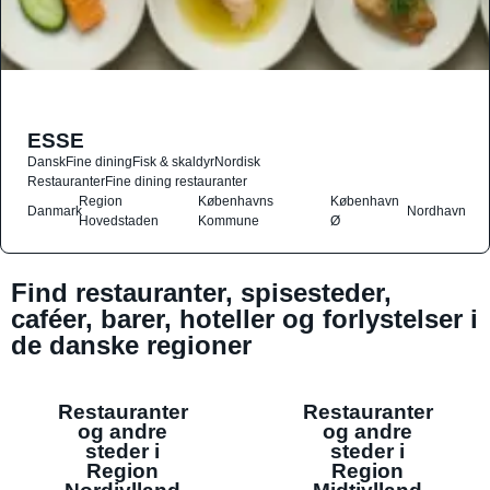
ESSE
Dansk
Fine dining
Fisk & skaldyr
Nordisk
Restauranter
Fine dining restauranter
Region
Københavns
København
Danmark
Nordhavn
Hovedstaden
Kommune
Ø
Find restauranter, spisesteder,
caféer, barer, hoteller og forlystelser i
de danske regioner
Restauranter
Restauranter
og andre
og andre
steder i
steder i
Region
Region