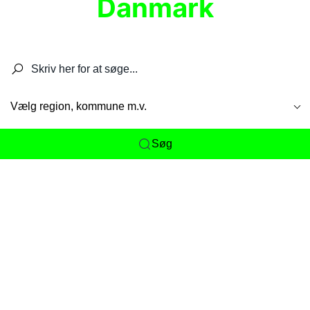
Danmark
Søg efter restauranter, spisesteder, caféer,
barer, pubber, hoteller og aktiviteter.
Vælg region, kommune m.v.
Søg
Her får du det komplette overblik
over
Danmarks mange spisesteder, caféer og
restauranter samlet ét sted. Vi gør det nemt for
dig at opdage alt fra skjulte lokale favoritter til
eksklusive gourmetoplevelser på tværs af alle
landets byer og regioner.
Søgningen er gjort enkel, så du hurtigt kan filtrere
efter madtype, lokation eller specifikke ønsker til