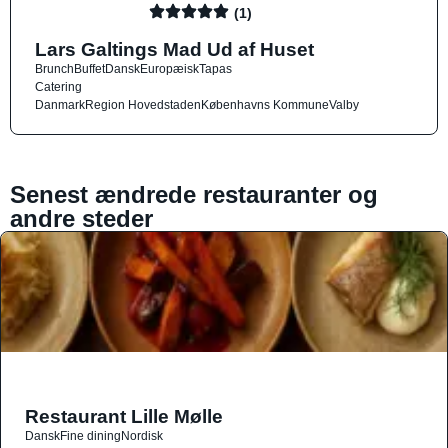
(1)
Lars Galtings Mad Ud af Huset
Brunch
Buffet
Dansk
Europæisk
Tapas
Catering
Danmark
Region Hovedstaden
Københavns Kommune
Valby
Senest ændrede restauranter og
andre steder
Restaurant Lille Mølle
Dansk
Fine dining
Nordisk