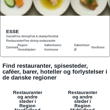
ESSE
Dansk
Fine dining
Fisk & skaldyr
Nordisk
Restauranter
Fine dining restauranter
Region
Københavns
København
Danmark
Nordhavn
Hovedstaden
Kommune
Ø
Find restauranter, spisesteder,
caféer, barer, hoteller og forlystelser i
de danske regioner
Restauranter
Restauranter
og andre
og andre
steder i
steder i
Region
Region