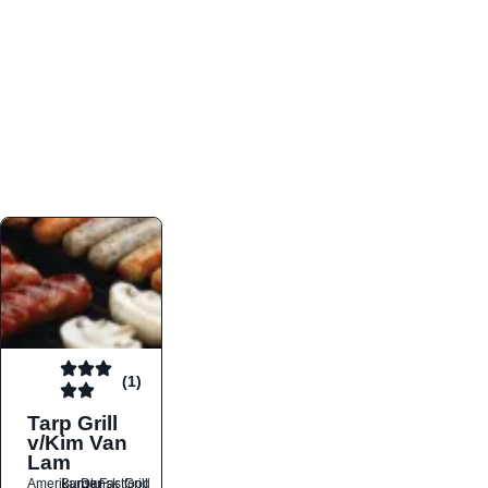
atmosfæren. Platformen er faktabaseret,
overskuelig og altid opdateret med de nyeste
informationer, hvilket gør den til det ideelle værktøj
for både lokale madelskere og turister på farten.
Find præcis den madtype og den stemning, der
passer til din næste middag, uanset hvor i landet
du befinder dig.
(1)
Tarp Grill
v/Kim Van
Lam
Amerikansk
Burger
Dansk
Fastfood
Grill