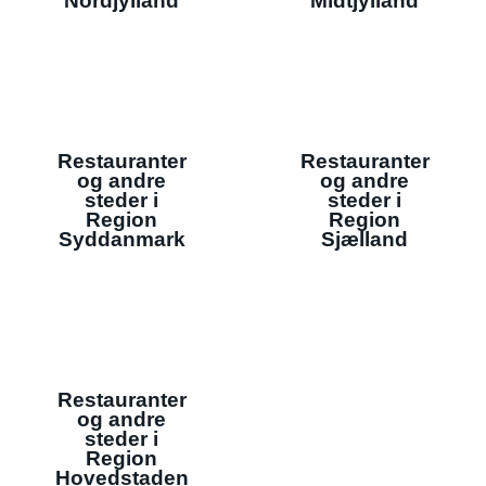
Nordjylland
Midtjylland
Restauranter
Restauranter
og andre
og andre
steder i
steder i
Region
Region
Syddanmark
Sjælland
Restauranter
og andre
steder i
Region
Hovedstaden