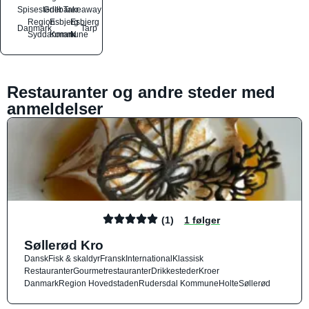
Spisesteder
Grillbarer
Takeaway
Region
Esbjerg
Esbjerg
Danmark
Tarp
Syddanmark
Kommune
N
Restauranter og andre steder med
anmeldelser
(1)
1 følger
Søllerød Kro
Dansk
Fisk & skaldyr
Fransk
International
Klassisk
Restauranter
Gourmetrestauranter
Drikkesteder
Kroer
Danmark
Region Hovedstaden
Rudersdal Kommune
Holte
Søllerød