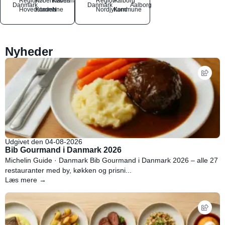
Region
Københavns
København
Region
Aalborg
Danmark
Danmark
Aalborg
Hovedstaden
Kommune
N
Nordjylland
Kommune
Nyheder
Udgivet den 04-08-2026
Bib Gourmand i Danmark 2026
Michelin Guide · Danmark Bib Gourmand i Danmark 2026 – alle 27
restauranter med by, køkken og prisni...
Læs mere →