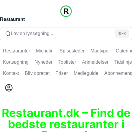
Restaurant
Lav en lynsøgning...
⌘+K
Restauranter
Michelin
Spisesteder
Madtyper
Caterin
Kortsøgning
Nyheder
Toplister
Anmeldelser
Tidslinje
Kontakt
Bliv oprettet
Priser
Medieguide
Abonnement
Restaurant.dk – Find de
bedste restauranter i