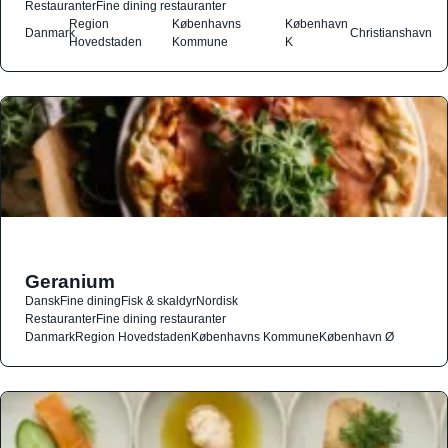
Restauranter
Fine dining restauranter
Region
Københavns
København
Danmark
Christianshavn
Hovedstaden
Kommune
K
Geranium
Dansk
Fine dining
Fisk & skaldyr
Nordisk
Restauranter
Fine dining restauranter
Danmark
Region Hovedstaden
Københavns Kommune
København Ø