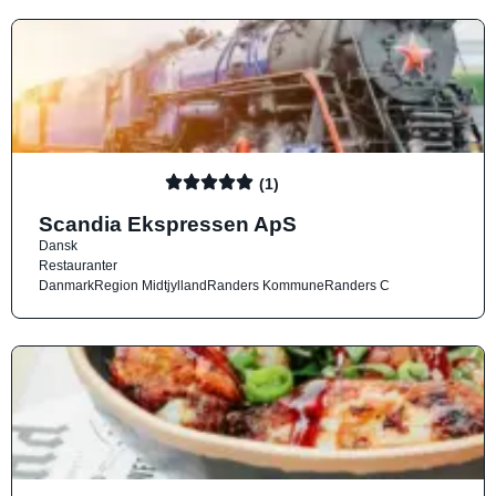
(1)
Scandia Ekspressen ApS
Dansk
Restauranter
Danmark
Region Midtjylland
Randers Kommune
Randers C