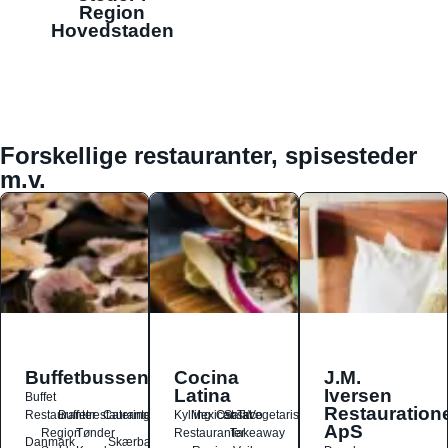
Region
Hovedstaden
Forskellige restauranter, spisesteder
m.v.
Buffetbussen
Cocina
J.M.
Latina
Iversen
Buffet
Restauration
Restauranter
Buffetrestauranter
Catering
Kylling
Mexicansk
Ost
Salat
Taco
Vegetarisk
ApS
Region
Tønder
Restauranter
Takeaway
Danmark
Skærbæk