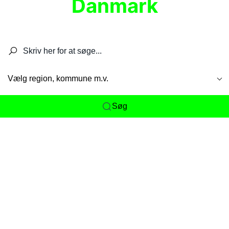
Danmark
Søg efter restauranter, spisesteder, caféer,
barer, pubber, hoteller og aktiviteter.
Vælg region, kommune m.v.
Søg
Her får du det komplette overblik
over
Danmarks mange spisesteder, caféer og
restauranter samlet ét sted. Vi gør det nemt for
dig at opdage alt fra skjulte lokale favoritter til
eksklusive gourmetoplevelser på tværs af alle
landets byer og regioner.
Søgningen er gjort enkel, så du hurtigt kan filtrere
efter madtype, lokation eller specifikke ønsker til