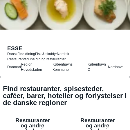
ESSE
Dansk
Fine dining
Fisk & skaldyr
Nordisk
Restauranter
Fine dining restauranter
Region
Københavns
København
Danmark
Nordhavn
Hovedstaden
Kommune
Ø
Find restauranter, spisesteder,
caféer, barer, hoteller og forlystelser i
de danske regioner
Restauranter
Restauranter
og andre
og andre