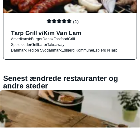
(1)
Tarp Grill v/Kim Van Lam
Amerikansk
Burger
Dansk
Fastfood
Grill
Spisesteder
Grillbarer
Takeaway
Danmark
Region Syddanmark
Esbjerg Kommune
Esbjerg N
Tarp
Senest ændrede restauranter og
andre steder