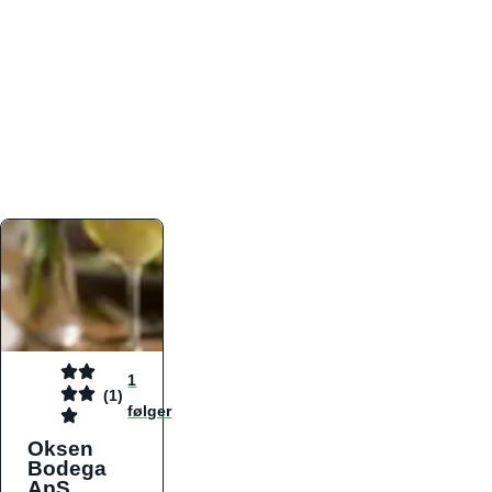
atmosfæren. Platformen er faktabaseret,
overskuelig og altid opdateret med de nyeste
informationer, hvilket gør den til det ideelle værktøj
for både lokale madelskere og turister på farten.
Find præcis den madtype og den stemning, der
passer til din næste middag, uanset hvor i landet
du befinder dig.
1
(1)
følger
Oksen
Bodega
ApS