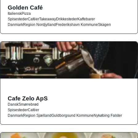
Golden Café
Italiensk
Pizza
Spisesteder
Caféer
Takeaway
Drikkesteder
Kaffebarer
Danmark
Region Nordjylland
Frederikshavn Kommune
Skagen
Cafe Zelo ApS
Dansk
Smørrebrød
Spisesteder
Caféer
Danmark
Region Sjælland
Guldborgsund Kommune
Nykøbing Falster