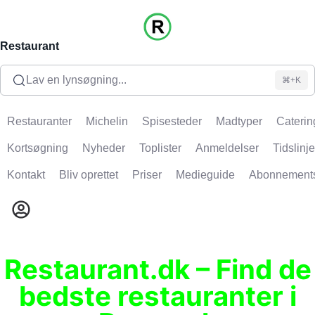
Restaurant
Lav en lynsøgning...
⌘+K
Restauranter
Michelin
Spisesteder
Madtyper
Caterin
Kortsøgning
Nyheder
Toplister
Anmeldelser
Tidslinje
Kontakt
Bliv oprettet
Priser
Medieguide
Abonnement
Restaurant.dk – Find de
bedste restauranter i