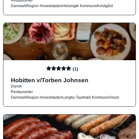
Restauranter
Danmark
Region Hovedstaden
Helsingør Kommune
Kvistgård
(1)
Hobitten v/Torben Johnsen
Dansk
Restauranter
Danmark
Region Hovedstaden
Lyngby-Taarbæk Kommune
Virum