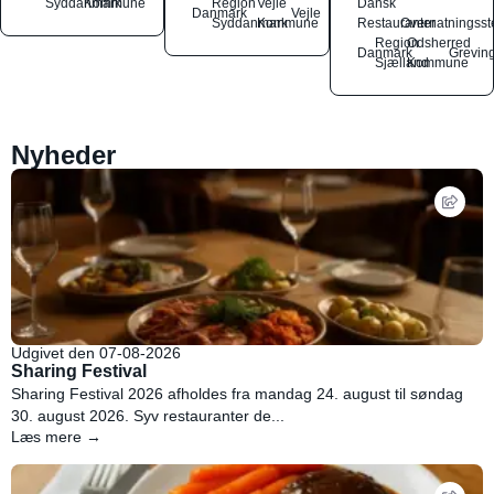
Syddanmark
Kommune
Region
Vejle
Dansk
Danmark
Vejle
Syddanmark
Kommune
Restauranter
Overnatningsst
Region
Odsherred
Danmark
Grevin
Sjælland
Kommune
Nyheder
Udgivet den 07-08-2026
Sharing Festival
Sharing Festival 2026 afholdes fra mandag 24. august til søndag
30. august 2026. Syv restauranter de...
Læs mere →