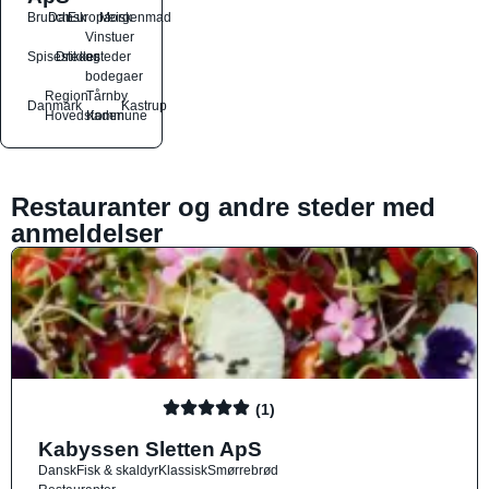
Brunch
Dansk
Europæisk
Morgenmad
Vinstuer
Spisesteder
Drikkesteder
og
bodegaer
Region
Tårnby
Danmark
Kastrup
Hovedstaden
Kommune
Restauranter og andre steder med
anmeldelser
(1)
Kabyssen Sletten ApS
Dansk
Fisk & skaldyr
Klassisk
Smørrebrød