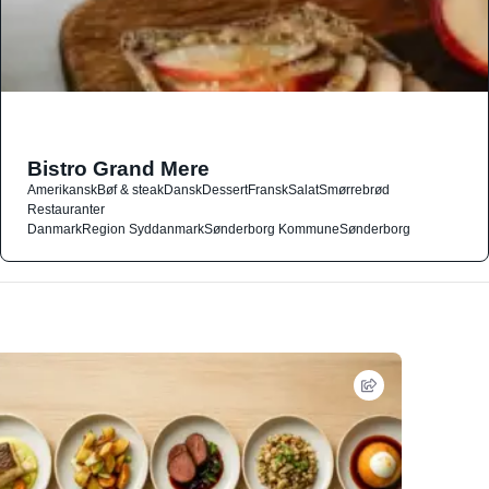
Bistro Grand Mere
Amerikansk
Bøf & steak
Dansk
Dessert
Fransk
Salat
Smørrebrød
Restauranter
Danmark
Region Syddanmark
Sønderborg Kommune
Sønderborg