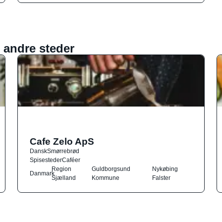
 andre steder
Cafe Zelo ApS
Dansk
Smørrebrød
Spisesteder
Caféer
Region
Guldborgsund
Nykøbing
Danmark
Sjælland
Kommune
Falster