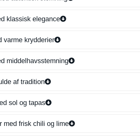
ed klassisk elegance
d varme krydderier
ed middelhavsstemning
lde af tradition
ed sol og tapas
 med frisk chili og lime