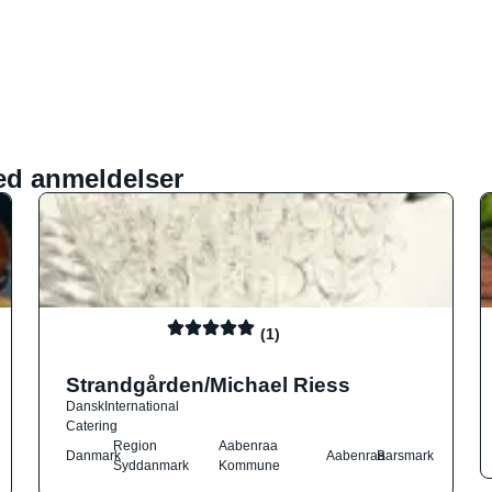
ed anmeldelser
(1)
Strandgården/Michael Riess
Dansk
International
Catering
Region
Aabenraa
Danmark
Aabenraa
Barsmark
Syddanmark
Kommune