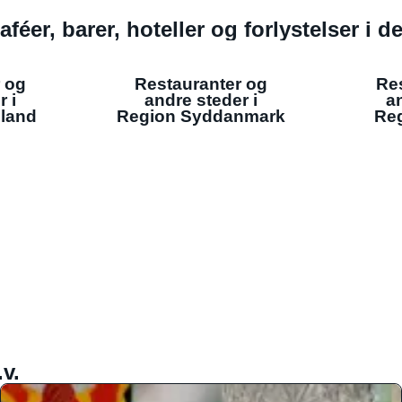
aféer, barer, hoteller og forlystelser i 
 og
Restauranter og
Re
r i
andre steder i
an
lland
Region Syddanmark
Reg
v.