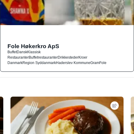
Fole Høkerkro ApS
Buffet
Dansk
Klassisk
Restauranter
Buffetrestauranter
Drikkesteder
Kroer
Danmark
Region Syddanmark
Haderslev Kommune
Gram
Fole