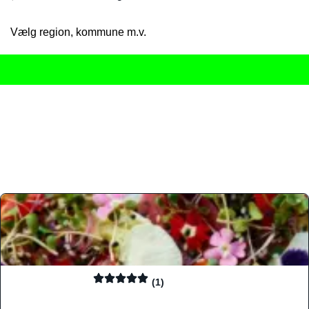
Vælg region, kommune m.v.
Her får du det komplette overblik
over Danmarks mange spisested
gourmetoplevelser på tværs af alle landets byer og regioner.
Søgningen er gjort enkel, så du hurtigt kan filtrere efter madtyp
informationer, hvilket gør den til det ideelle værktøj for både lo
Find præcis den madtype og den stemning, der passer til din næ
(1)