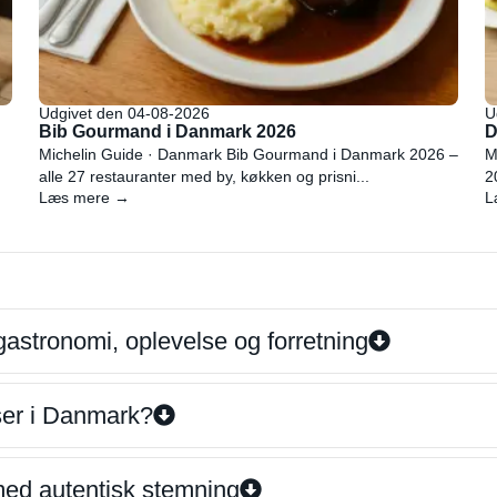
Udgivet den 04-08-2026
U
Bib Gourmand i Danmark 2026
D
Michelin Guide · Danmark Bib Gourmand i Danmark 2026 –
M
alle 27 restauranter med by, køkken og prisni...
2
Læs mere →
L
gastronomi, oplevelse og forretning
iser i Danmark?
 med autentisk stemning