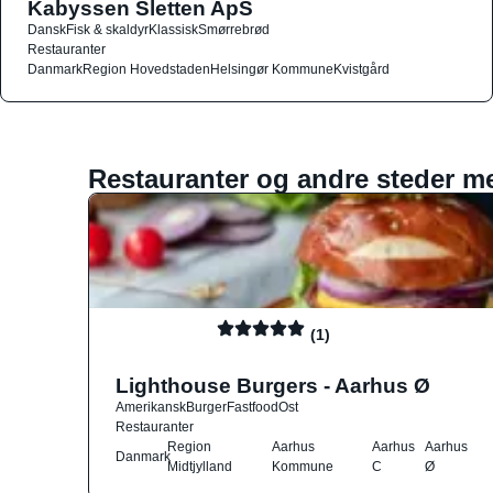
Kabyssen Sletten ApS
Dansk
Fisk & skaldyr
Klassisk
Smørrebrød
Restauranter
Danmark
Region Hovedstaden
Helsingør Kommune
Kvistgård
Restauranter og andre steder m
(1)
Lighthouse Burgers - Aarhus Ø
Amerikansk
Burger
Fastfood
Ost
Restauranter
Region
Aarhus
Aarhus
Aarhus
Danmark
Midtjylland
Kommune
C
Ø