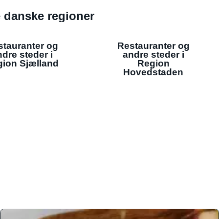
de danske regioner
stauranter og
Restauranter og
dre steder i
andre steder i
ion Sjælland
Region
Hovedstaden