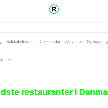
g
Selskabslokaler
Drikkesteder
Aktiviteter
Overnatning
sguide
edste restauranter i Danma
r, pubber, hoteller og aktiviteter.