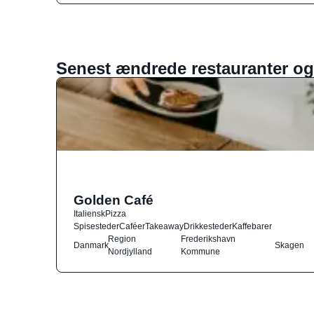
Senest ændrede restauranter og
Golden Café
Italiensk
Pizza
Spisesteder
Caféer
Takeaway
Drikkesteder
Kaffebarer
Region
Frederikshavn
Danmark
Skagen
Nordjylland
Kommune