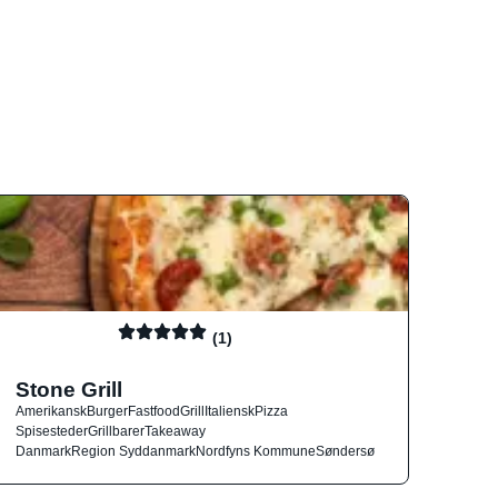
(1)
Stone Grill
Amerikansk
Burger
Fastfood
Grill
Italiensk
Pizza
Spisesteder
Grillbarer
Takeaway
Danmark
Region Syddanmark
Nordfyns Kommune
Søndersø