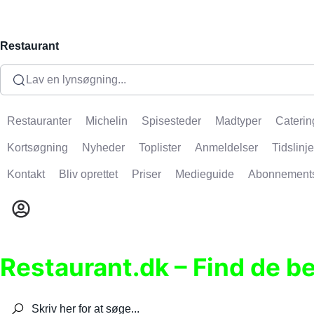
Restaurant
Lav en lynsøgning...
Restauranter
Michelin
Spisesteder
Madtyper
Caterin
Kortsøgning
Nyheder
Toplister
Anmeldelser
Tidslinje
Kontakt
Bliv oprettet
Priser
Medieguide
Abonnement
Restaurant.dk – Find de b
Søg efter restauranter, spisesteder, caféer, bare