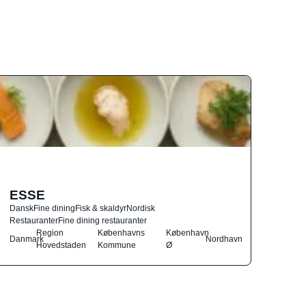
ESSE
Dansk
Fine dining
Fisk & skaldyr
Nordisk
Restauranter
Fine dining restauranter
Region
Københavns
København
Danmark
Nordhavn
Hovedstaden
Kommune
Ø