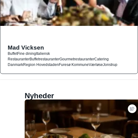
Mad Vicksen
Buffet
Fine dining
Italiensk
Restauranter
Buffetrestauranter
Gourmetrestauranter
Catering
Danmark
Region Hovedstaden
Furesø Kommune
Værløse
Jonstrup
Nyheder