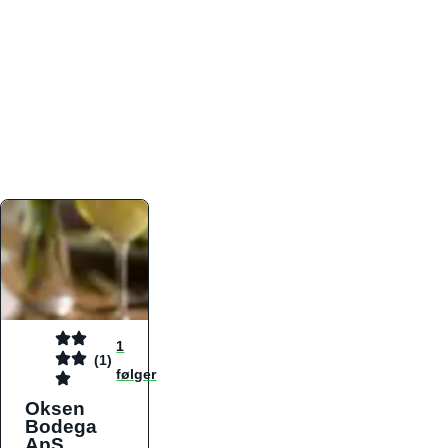
atmosfæren. Platformen er faktabaseret,
overskuelig og altid opdateret med de nyeste
informationer, hvilket gør den til det ideelle værktøj
for både lokale madelskere og turister på farten.
Find præcis den madtype og den stemning, der
passer til din næste middag, uanset hvor i landet
du befinder dig.
1
(1)
følger
Oksen
Bodega
ApS