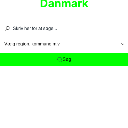
Danmark
Søg efter restauranter, spisesteder, caféer,
barer, pubber, hoteller og aktiviteter.
Vælg region, kommune m.v.
Søg
Her får du det komplette overblik
over
Danmarks mange spisesteder, caféer og
restauranter samlet ét sted. Vi gør det nemt for
dig at opdage alt fra skjulte lokale favoritter til
eksklusive gourmetoplevelser på tværs af alle
landets byer og regioner.
Søgningen er gjort enkel, så du hurtigt kan filtrere
efter madtype, lokation eller specifikke ønsker til