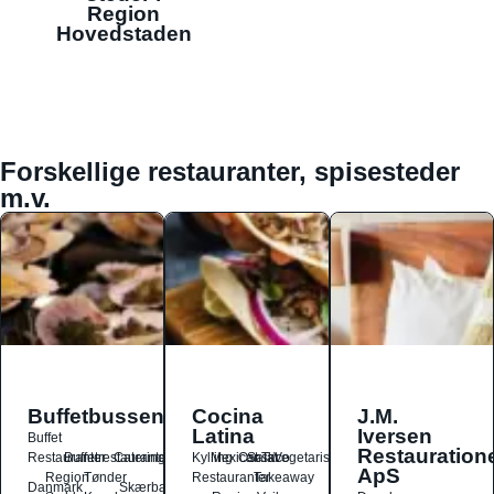
Region
Hovedstaden
Forskellige restauranter, spisesteder
m.v.
Buffetbussen
Cocina
J.M.
Latina
Iversen
Buffet
Restauration
Restauranter
Buffetrestauranter
Catering
Kylling
Mexicansk
Ost
Salat
Taco
Vegetarisk
ApS
Region
Tønder
Restauranter
Takeaway
Danmark
Skærbæk