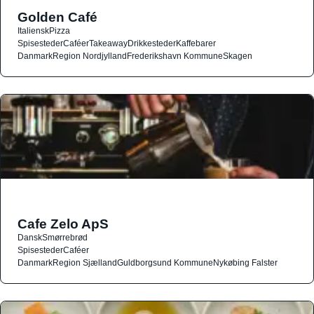
Golden Café
Italiensk
Pizza
Spisesteder
Caféer
Takeaway
Drikkesteder
Kaffebarer
Danmark
Region Nordjylland
Frederikshavn Kommune
Skagen
Cafe Zelo ApS
Dansk
Smørrebrød
Spisesteder
Caféer
Danmark
Region Sjælland
Guldborgsund Kommune
Nykøbing Falster