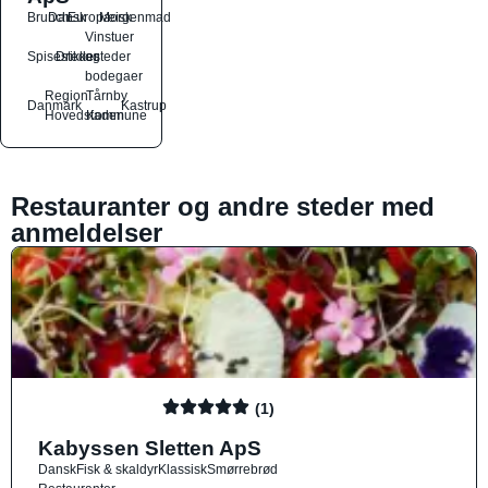
Brunch
Dansk
Europæisk
Morgenmad
Vinstuer
Spisesteder
Drikkesteder
og
bodegaer
Region
Tårnby
Danmark
Kastrup
Hovedstaden
Kommune
Restauranter og andre steder med
anmeldelser
(1)
Kabyssen Sletten ApS
Dansk
Fisk & skaldyr
Klassisk
Smørrebrød