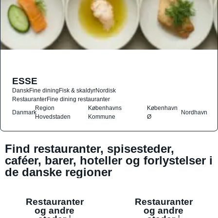
ESSE
Dansk
Fine dining
Fisk & skaldyr
Nordisk
Restauranter
Fine dining restauranter
Region
Københavns
København
Danmark
Nordhavn
Hovedstaden
Kommune
Ø
Find restauranter, spisesteder,
caféer, barer, hoteller og forlystelser i
de danske regioner
Restauranter
Restauranter
og andre
og andre