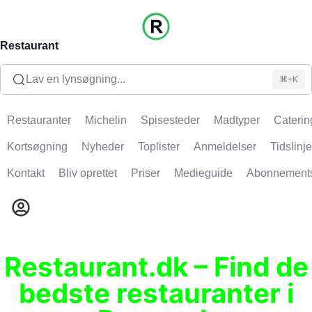
Restaurant
Lav en lynsøgning...
⌘+K
Restauranter
Michelin
Spisesteder
Madtyper
Caterin
Kortsøgning
Nyheder
Toplister
Anmeldelser
Tidslinje
Kontakt
Bliv oprettet
Priser
Medieguide
Abonnement
Restaurant.dk – Find de
bedste restauranter i