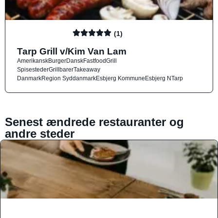
(1)
Tarp Grill v/Kim Van Lam
Amerikansk
Burger
Dansk
Fastfood
Grill
Spisesteder
Grillbarer
Takeaway
Danmark
Region Syddanmark
Esbjerg Kommune
Esbjerg N
Tarp
Senest ændrede restauranter og
andre steder