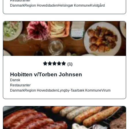
Restauranter
Danmark
Region Hovedstaden
Helsingør Kommune
Kvistgård
(1)
Hobitten v/Torben Johnsen
Dansk
Restauranter
Danmark
Region Hovedstaden
Lyngby-Taarbæk Kommune
Virum