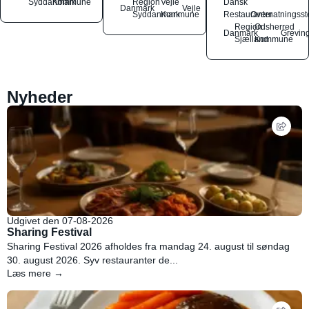
Syddanmark
Kommune
Region
Vejle
Dansk
Danmark
Vejle
Syddanmark
Kommune
Restauranter
Overnatningsst
Region
Odsherred
Danmark
Grevin
Sjælland
Kommune
Nyheder
Udgivet den 07-08-2026
Sharing Festival
Sharing Festival 2026 afholdes fra mandag 24. august til søndag
30. august 2026. Syv restauranter de...
Læs mere →