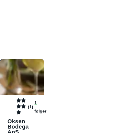
atmosfæren. Platformen er faktabaseret,
overskuelig og altid opdateret med de nyeste
informationer, hvilket gør den til det ideelle værktøj
for både lokale madelskere og turister på farten.
Find præcis den madtype og den stemning, der
passer til din næste middag, uanset hvor i landet
du befinder dig.
1
(1)
følger
Oksen
Bodega
ApS