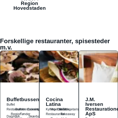
Region
Hovedstaden
Forskellige restauranter, spisesteder
m.v.
Buffetbussen
Cocina
J.M.
Latina
Iversen
Buffet
Restauration
Restauranter
Buffetrestauranter
Catering
Kylling
Mexicansk
Ost
Salat
Taco
Vegetarisk
ApS
Region
Tønder
Restauranter
Takeaway
Danmark
Skærbæk