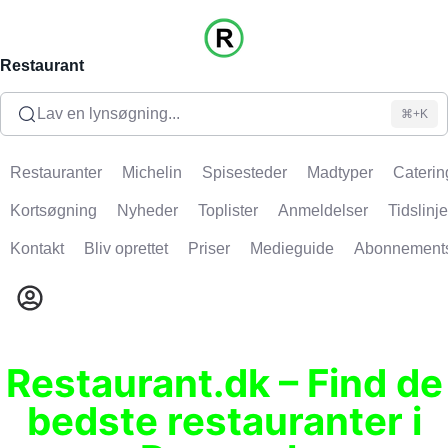
Restaurant
Lav en lynsøgning...
⌘+K
Restauranter
Michelin
Spisesteder
Madtyper
Caterin
Kortsøgning
Nyheder
Toplister
Anmeldelser
Tidslinje
Kontakt
Bliv oprettet
Priser
Medieguide
Abonnement
Restaurant.dk – Find de
bedste restauranter i