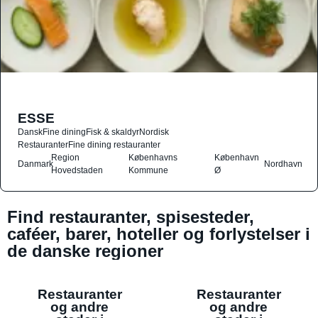
ESSE
Dansk
Fine dining
Fisk & skaldyr
Nordisk
Restauranter
Fine dining restauranter
Region
Københavns
København
Danmark
Nordhavn
Hovedstaden
Kommune
Ø
Find restauranter, spisesteder,
caféer, barer, hoteller og forlystelser i
de danske regioner
Restauranter
Restauranter
og andre
og andre