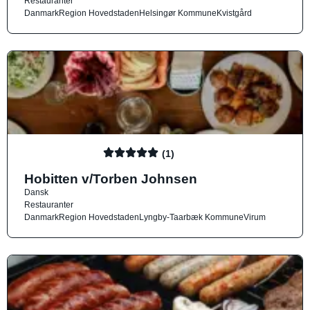
Restauranter
Danmark
Region Hovedstaden
Helsingør Kommune
Kvistgård
(1)
Hobitten v/Torben Johnsen
Dansk
Restauranter
Danmark
Region Hovedstaden
Lyngby-Taarbæk Kommune
Virum