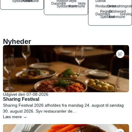
Syddanmark
Kommune
Region
Vejle
Dansk
Danmark
Vejle
Syddanmark
Kommune
Restauranter
Overnatningsst
Region
Odsherred
Danmark
Grevin
Sjælland
Kommune
Nyheder
Udgivet den 07-08-2026
Sharing Festival
Sharing Festival 2026 afholdes fra mandag 24. august til søndag
30. august 2026. Syv restauranter de...
Læs mere →