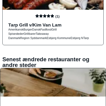
(1)
Tarp Grill v/Kim Van Lam
Amerikansk
Burger
Dansk
Fastfood
Grill
Spisesteder
Grillbarer
Takeaway
Danmark
Region Syddanmark
Esbjerg Kommune
Esbjerg N
Tarp
Senest ændrede restauranter og
andre steder