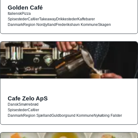
Golden Café
Italiensk
Pizza
Spisesteder
Caféer
Takeaway
Drikkesteder
Kaffebarer
Danmark
Region Nordjylland
Frederikshavn Kommune
Skagen
Cafe Zelo ApS
Dansk
Smørrebrød
Spisesteder
Caféer
Danmark
Region Sjælland
Guldborgsund Kommune
Nykøbing Falster