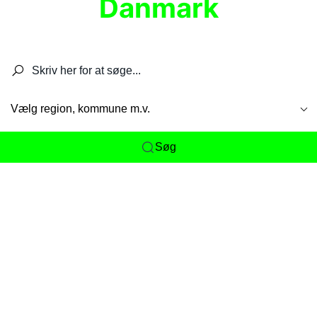
Danmark
Søg efter restauranter, spisesteder, caféer,
barer, pubber, hoteller og aktiviteter.
Vælg region, kommune m.v.
Søg
Her får du det komplette overblik
over
Danmarks mange spisesteder, caféer og
restauranter samlet ét sted. Vi gør det nemt for
dig at opdage alt fra skjulte lokale favoritter til
eksklusive gourmetoplevelser på tværs af alle
landets byer og regioner.
Søgningen er gjort enkel, så du hurtigt kan filtrere
efter madtype, lokation eller specifikke ønsker til