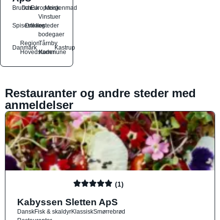
Brunch
Dansk
Europæisk
Morgenmad
Vinstuer
Spisesteder
Drikkesteder
og
bodegaer
Region
Tårnby
Danmark
Kastrup
Hovedstaden
Kommune
Restauranter og andre steder med
anmeldelser
(1)
Kabyssen Sletten ApS
Dansk
Fisk & skaldyr
Klassisk
Smørrebrød