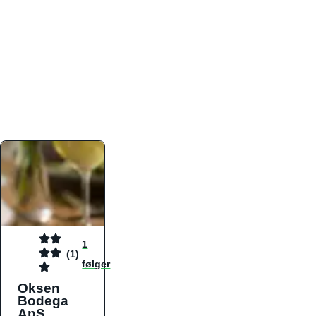
atmosfæren. Platformen er faktabaseret,
overskuelig og altid opdateret med de nyeste
informationer, hvilket gør den til det ideelle værktøj
for både lokale madelskere og turister på farten.
Find præcis den madtype og den stemning, der
passer til din næste middag, uanset hvor i landet
du befinder dig.
1
(1)
følger
Oksen
Bodega
ApS