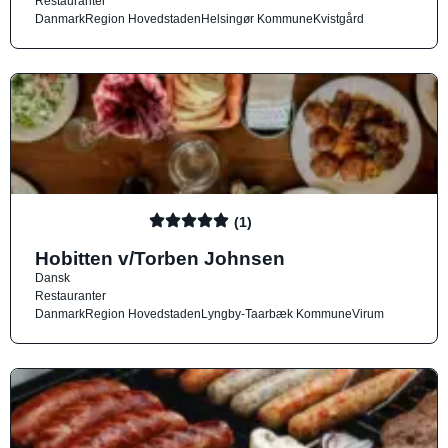
Restauranter
Danmark
Region Hovedstaden
Helsingør Kommune
Kvistgård
(1)
Hobitten v/Torben Johnsen
Dansk
Restauranter
Danmark
Region Hovedstaden
Lyngby-Taarbæk Kommune
Virum