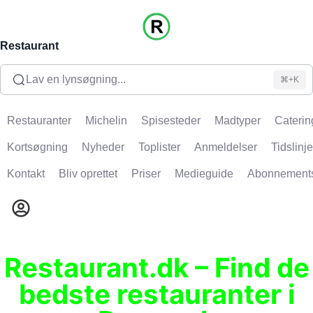
Restaurant
Lav en lynsøgning...
⌘+K
Restauranter
Michelin
Spisesteder
Madtyper
Caterin
Kortsøgning
Nyheder
Toplister
Anmeldelser
Tidslinje
Kontakt
Bliv oprettet
Priser
Medieguide
Abonnement
Restaurant.dk – Find de
bedste restauranter i