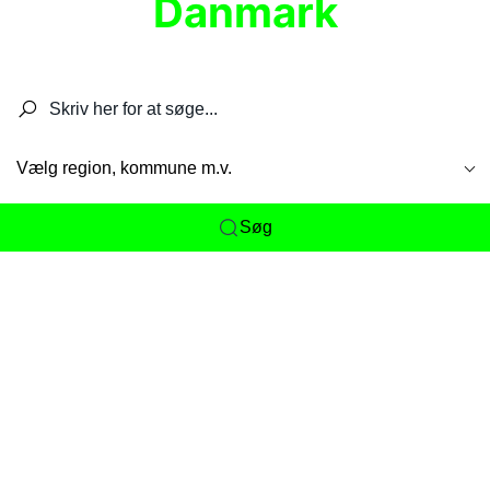
Danmark
Søg efter restauranter, spisesteder, caféer,
barer, pubber, hoteller og aktiviteter.
Vælg region, kommune m.v.
Søg
Her får du det komplette overblik
over
Danmarks mange spisesteder, caféer og
restauranter samlet ét sted. Vi gør det nemt for
dig at opdage alt fra skjulte lokale favoritter til
eksklusive gourmetoplevelser på tværs af alle
landets byer og regioner.
Søgningen er gjort enkel, så du hurtigt kan filtrere
efter madtype, lokation eller specifikke ønsker til