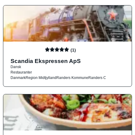
(1)
Scandia Ekspressen ApS
Dansk
Restauranter
Danmark
Region Midtjylland
Randers Kommune
Randers C