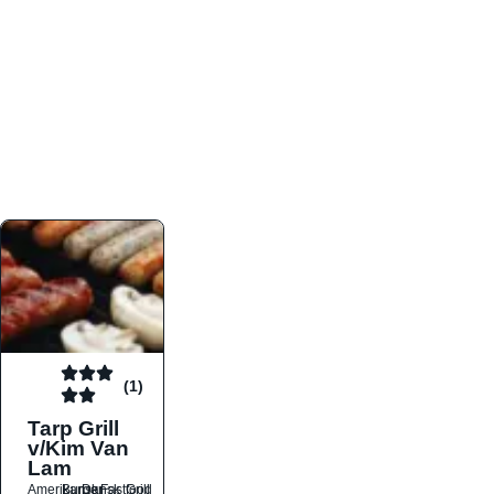
atmosfæren. Platformen er faktabaseret,
overskuelig og altid opdateret med de nyeste
informationer, hvilket gør den til det ideelle værktøj
for både lokale madelskere og turister på farten.
Find præcis den madtype og den stemning, der
passer til din næste middag, uanset hvor i landet
du befinder dig.
(1)
Tarp Grill
v/Kim Van
Lam
Amerikansk
Burger
Dansk
Fastfood
Grill