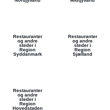
Nordjylland
Midtjylland
Restauranter
Restauranter
og andre
og andre
steder i
steder i
Region
Region
Syddanmark
Sjælland
Restauranter
og andre
steder i
Region
Hovedstaden