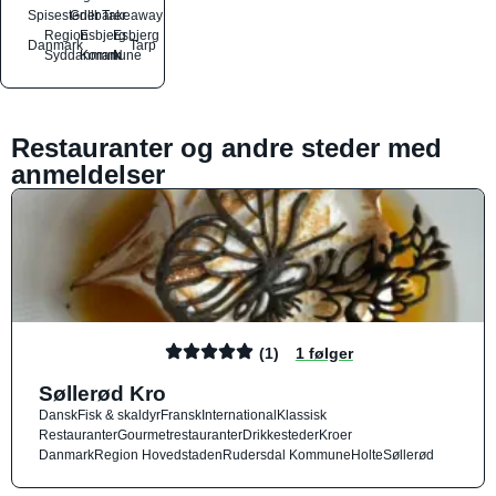
Spisesteder
Grillbarer
Takeaway
Region
Esbjerg
Esbjerg
Danmark
Tarp
Syddanmark
Kommune
N
Restauranter og andre steder med
anmeldelser
(1)
1 følger
Søllerød Kro
Dansk
Fisk & skaldyr
Fransk
International
Klassisk
Restauranter
Gourmetrestauranter
Drikkesteder
Kroer
Danmark
Region Hovedstaden
Rudersdal Kommune
Holte
Søllerød