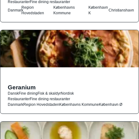
Restauranter
Fine dining restauranter
Region
Københavns
København
Danmark
Christianshavn
Hovedstaden
Kommune
K
Geranium
Dansk
Fine dining
Fisk & skaldyr
Nordisk
Restauranter
Fine dining restauranter
Danmark
Region Hovedstaden
Københavns Kommune
København Ø