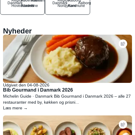
Region
Københavns
København
Region
Aalborg
Danmark
Danmark
Aalborg
Hovedstaden
Kommune
N
Nordjylland
Kommune
Nyheder
Udgivet den 04-08-2026
Bib Gourmand i Danmark 2026
Michelin Guide · Danmark Bib Gourmand i Danmark 2026 – alle 27
restauranter med by, køkken og prisni...
Læs mere →