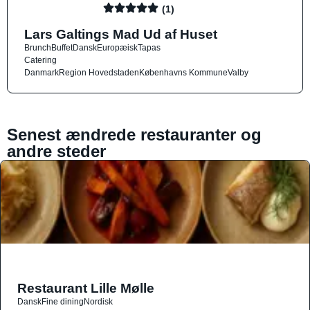
(1)
Lars Galtings Mad Ud af Huset
Brunch
Buffet
Dansk
Europæisk
Tapas
Catering
Danmark
Region Hovedstaden
Københavns Kommune
Valby
Senest ændrede restauranter og
andre steder
Restaurant Lille Mølle
Dansk
Fine dining
Nordisk