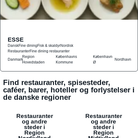
ESSE
Dansk
Fine dining
Fisk & skaldyr
Nordisk
Restauranter
Fine dining restauranter
Region
Københavns
København
Danmark
Nordhavn
Hovedstaden
Kommune
Ø
Find restauranter, spisesteder,
caféer, barer, hoteller og forlystelser i
de danske regioner
Restauranter
Restauranter
og andre
og andre
steder i
steder i
Region
Region