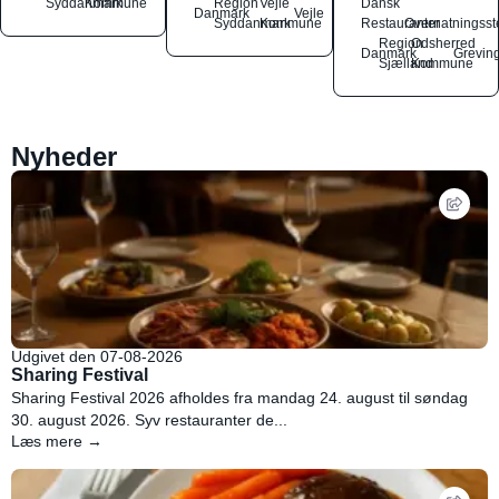
Syddanmark
Kommune
Region
Vejle
Dansk
Danmark
Vejle
Syddanmark
Kommune
Restauranter
Overnatningsst
Region
Odsherred
Danmark
Grevin
Sjælland
Kommune
Nyheder
Udgivet den 07-08-2026
Sharing Festival
Sharing Festival 2026 afholdes fra mandag 24. august til søndag
30. august 2026. Syv restauranter de...
Læs mere →