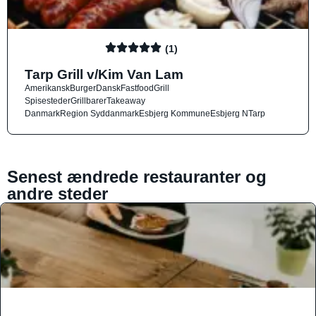
(1)
Tarp Grill v/Kim Van Lam
Amerikansk
Burger
Dansk
Fastfood
Grill
Spisesteder
Grillbarer
Takeaway
Danmark
Region Syddanmark
Esbjerg Kommune
Esbjerg N
Tarp
Senest ændrede restauranter og
andre steder