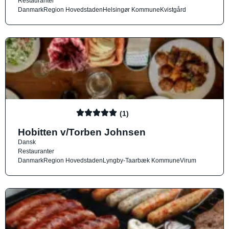
Restauranter
Danmark
Region Hovedstaden
Helsingør Kommune
Kvistgård
(1)
Hobitten v/Torben Johnsen
Dansk
Restauranter
Danmark
Region Hovedstaden
Lyngby-Taarbæk Kommune
Virum