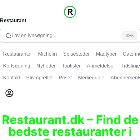
Restaurant
Lav en lynsøgning...
⌘+K
Restauranter
Michelin
Spisesteder
Madtyper
Caterin
Kortsøgning
Nyheder
Toplister
Anmeldelser
Tidslinje
Kontakt
Bliv oprettet
Priser
Medieguide
Abonnement
Restaurant.dk – Find de
bedste restauranter i