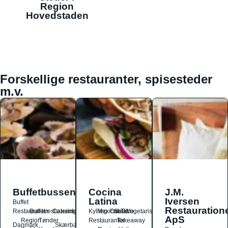
Region
Hovedstaden
Forskellige restauranter, spisesteder
m.v.
Buffetbussen
Cocina
J.M.
Latina
Iversen
Buffet
Restauration
Restauranter
Buffetrestauranter
Catering
Kylling
Mexicansk
Ost
Salat
Taco
Vegetarisk
ApS
Region
Tønder
Restauranter
Takeaway
Danmark
Skærbæk