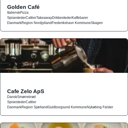
Golden Café
Italiensk
Pizza
Spisesteder
Caféer
Takeaway
Drikkesteder
Kaffebarer
Danmark
Region Nordjylland
Frederikshavn Kommune
Skagen
Cafe Zelo ApS
Dansk
Smørrebrød
Spisesteder
Caféer
Danmark
Region Sjælland
Guldborgsund Kommune
Nykøbing Falster