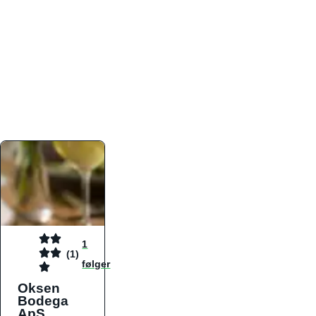
atmosfæren. Platformen er faktabaseret,
overskuelig og altid opdateret med de nyeste
informationer, hvilket gør den til det ideelle værktøj
for både lokale madelskere og turister på farten.
Find præcis den madtype og den stemning, der
passer til din næste middag, uanset hvor i landet
du befinder dig.
1
(1)
følger
Oksen
Bodega
ApS