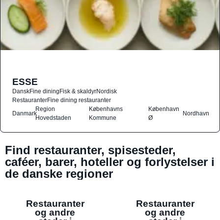
ESSE
Dansk
Fine dining
Fisk & skaldyr
Nordisk
Restauranter
Fine dining restauranter
Region
Københavns
København
Danmark
Nordhavn
Hovedstaden
Kommune
Ø
Find restauranter, spisesteder,
caféer, barer, hoteller og forlystelser i
de danske regioner
Restauranter
Restauranter
og andre
og andre