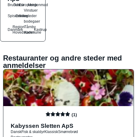
Brunch
Dansk
Europæisk
Morgenmad
Vinstuer
Spisesteder
Drikkesteder
og
bodegaer
Region
Tårnby
Danmark
Kastrup
Hovedstaden
Kommune
Restauranter og andre steder med
anmeldelser
(1)
Kabyssen Sletten ApS
Dansk
Fisk & skaldyr
Klassisk
Smørrebrød