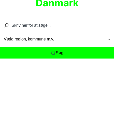
Danmark
Søg efter restauranter, spisesteder, caféer,
barer, pubber, hoteller og aktiviteter.
Vælg region, kommune m.v.
Søg
Her får du det komplette overblik
over
Danmarks mange spisesteder, caféer og
restauranter samlet ét sted. Vi gør det nemt for
dig at opdage alt fra skjulte lokale favoritter til
eksklusive gourmetoplevelser på tværs af alle
landets byer og regioner.
Søgningen er gjort enkel, så du hurtigt kan filtrere
efter madtype, lokation eller specifikke ønsker til