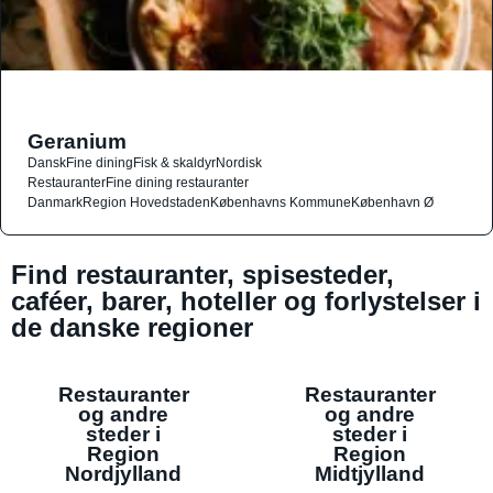
Geranium
Dansk
Fine dining
Fisk & skaldyr
Nordisk
Restauranter
Fine dining restauranter
Danmark
Region Hovedstaden
Københavns Kommune
København Ø
Find restauranter, spisesteder,
caféer, barer, hoteller og forlystelser i
de danske regioner
Restauranter
Restauranter
og andre
og andre
steder i
steder i
Region
Region
Nordjylland
Midtjylland