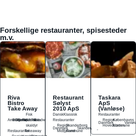
Forskellige restauranter, spisesteder
m.v.
Riva
Restaurant
Taskara
Bistro
Sølyst
ApS
Take Away
2010 ApS
(Vanløse)
Fisk
Dansk
Klassisk
Restauranter
Amerikansk
Burger
Dansk
Europæisk
Fastfood
&
Pasta
Sandwich
Restauranter
Region
Københavns
Danmark
Vanløs
skaldyr
Region
Skanderborg
Hovedstaden
Kommune
Danmark
Skanderborg
Restauranter
Takeaway
Midtjylland
Kommune