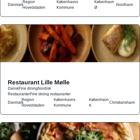
Region
Københavns
København
Danmark
Nordhavn
Hovedstaden
Kommune
Ø
Restaurant Lille Mølle
Dansk
Fine dining
Nordisk
Restauranter
Fine dining restauranter
Region
Københavns
København
Danmark
Christianshavn
Hovedstaden
Kommune
K