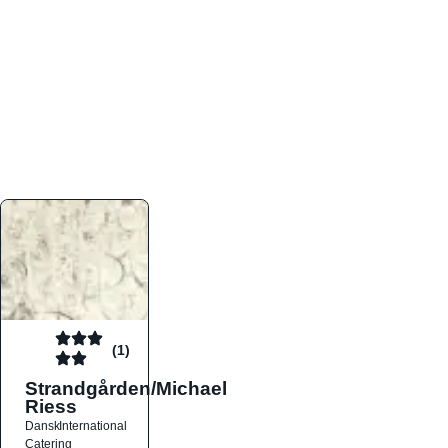
atmosfæren. Platformen er faktabaseret,
overskuelig og altid opdateret med de nyeste
informationer, hvilket gør den til det ideelle værktøj
for både lokale madelskere og turister på farten.
Find præcis den madtype og den stemning, der
passer til din næste middag, uanset hvor i landet
du befinder dig.
(1)
Strandgården/Michael
Riess
Dansk
International
Catering