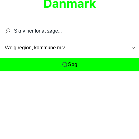
Danmark
Søg efter restauranter, spisesteder, caféer,
barer, pubber, hoteller og aktiviteter.
Vælg region, kommune m.v.
Søg
Her får du det komplette overblik
over
Danmarks mange spisesteder, caféer og
restauranter samlet ét sted. Vi gør det nemt for
dig at opdage alt fra skjulte lokale favoritter til
eksklusive gourmetoplevelser på tværs af alle
landets byer og regioner.
Søgningen er gjort enkel, så du hurtigt kan filtrere
efter madtype, lokation eller specifikke ønsker til