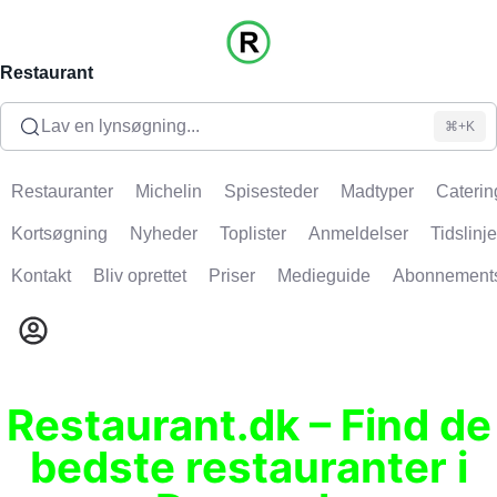
Restaurant
Lav en lynsøgning...
⌘+K
Restauranter
Michelin
Spisesteder
Madtyper
Caterin
Kortsøgning
Nyheder
Toplister
Anmeldelser
Tidslinje
Kontakt
Bliv oprettet
Priser
Medieguide
Abonnement
Restaurant.dk – Find de
bedste restauranter i