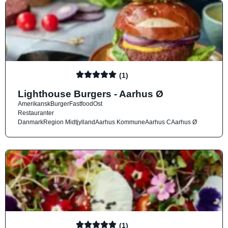
(1)
Lighthouse Burgers - Aarhus Ø
Amerikansk
Burger
Fastfood
Ost
Restauranter
Danmark
Region Midtjylland
Aarhus Kommune
Aarhus C
Aarhus Ø
(1)