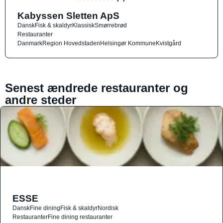
Kabyssen Sletten ApS
Dansk
Fisk & skaldyr
Klassisk
Smørrebrød
Restauranter
Danmark
Region Hovedstaden
Helsingør Kommune
Kvistgård
Senest ændrede restauranter og
andre steder
ESSE
Dansk
Fine dining
Fisk & skaldyr
Nordisk
Restauranter
Fine dining restauranter