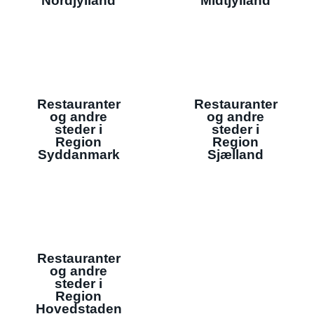
Nordjylland
Midtjylland
Restauranter
Restauranter
og andre
og andre
steder i
steder i
Region
Region
Syddanmark
Sjælland
Restauranter
og andre
steder i
Region
Hovedstaden