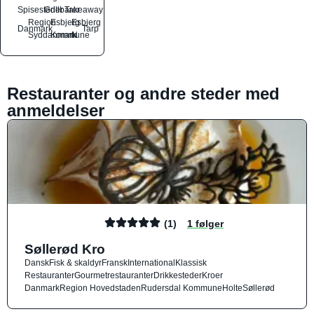
Spisesteder
Grillbarer
Takeaway
Region
Esbjerg
Esbjerg
Danmark
Tarp
Syddanmark
Kommune
N
Restauranter og andre steder med
anmeldelser
(1)
1 følger
Søllerød Kro
Dansk
Fisk & skaldyr
Fransk
International
Klassisk
Restauranter
Gourmetrestauranter
Drikkesteder
Kroer
Danmark
Region Hovedstaden
Rudersdal Kommune
Holte
Søllerød