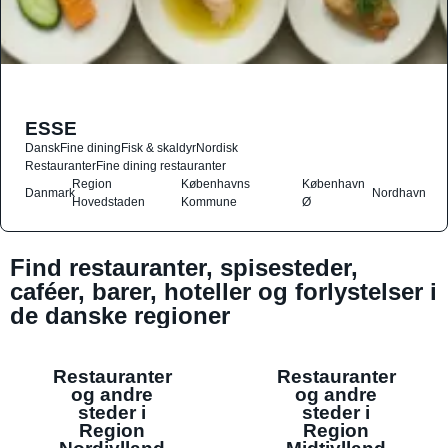
ESSE
Dansk
Fine dining
Fisk & skaldyr
Nordisk
Restauranter
Fine dining restauranter
Region
Københavns
København
Danmark
Nordhavn
Hovedstaden
Kommune
Ø
Find restauranter, spisesteder,
caféer, barer, hoteller og forlystelser i
de danske regioner
Restauranter
Restauranter
og andre
og andre
steder i
steder i
Region
Region