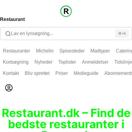
Restaurant
Lav en lynsøgning...
⌘+K
Restauranter
Michelin
Spisesteder
Madtyper
Caterin
Kortsøgning
Nyheder
Toplister
Anmeldelser
Tidslinje
Kontakt
Bliv oprettet
Priser
Medieguide
Abonnement
Restaurant.dk – Find de
bedste restauranter i