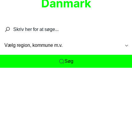
Danmark
Søg efter restauranter, spisesteder, caféer,
barer, pubber, hoteller og aktiviteter.
Vælg region, kommune m.v.
Søg
Her får du det komplette overblik
over
Danmarks mange spisesteder, caféer og
restauranter samlet ét sted. Vi gør det nemt for
dig at opdage alt fra skjulte lokale favoritter til
eksklusive gourmetoplevelser på tværs af alle
landets byer og regioner.
Søgningen er gjort enkel, så du hurtigt kan filtrere
efter madtype, lokation eller specifikke ønsker til