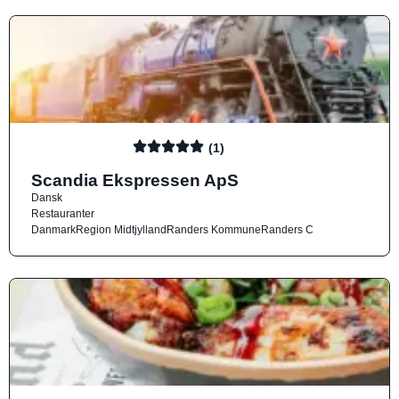
(1)
Scandia Ekspressen ApS
Dansk
Restauranter
Danmark
Region Midtjylland
Randers Kommune
Randers C