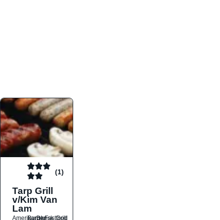
atmosfæren. Platformen er faktabaseret,
overskuelig og altid opdateret med de nyeste
informationer, hvilket gør den til det ideelle værktøj
for både lokale madelskere og turister på farten.
Find præcis den madtype og den stemning, der
passer til din næste middag, uanset hvor i landet
du befinder dig.
(1)
Tarp Grill
v/Kim Van
Lam
Amerikansk
Burger
Dansk
Fastfood
Grill