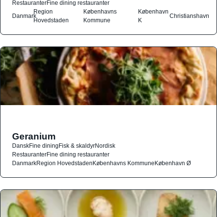
Restauranter
Fine dining restauranter
Region
Københavns
København
Danmark
Christianshavn
Hovedstaden
Kommune
K
Geranium
Dansk
Fine dining
Fisk & skaldyr
Nordisk
Restauranter
Fine dining restauranter
Danmark
Region Hovedstaden
Københavns Kommune
København Ø