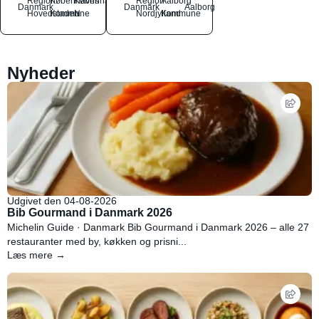
Region
Københavns
København
Region
Aalborg
Danmark
Danmark
Aalborg
Hovedstaden
Kommune
N
Nordjylland
Kommune
Nyheder
Udgivet den 04-08-2026
Bib Gourmand i Danmark 2026
Michelin Guide · Danmark Bib Gourmand i Danmark 2026 – alle 27
restauranter med by, køkken og prisni...
Læs mere →