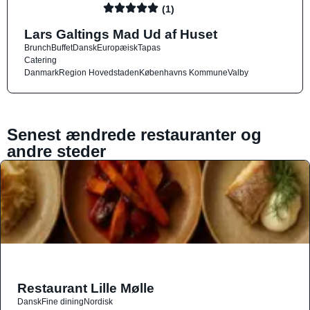
(1)
Lars Galtings Mad Ud af Huset
Brunch
Buffet
Dansk
Europæisk
Tapas
Catering
Danmark
Region Hovedstaden
Københavns Kommune
Valby
Senest ændrede restauranter og
andre steder
Restaurant Lille Mølle
Dansk
Fine dining
Nordisk