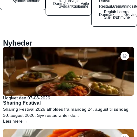
Syddanmark
Kommune
Region
Vejle
Dansk
Danmark
Vejle
Syddanmark
Kommune
Restauranter
Overnatningsst
Region
Odsherred
Danmark
Grevin
Sjælland
Kommune
Nyheder
Udgivet den 07-08-2026
Sharing Festival
Sharing Festival 2026 afholdes fra mandag 24. august til søndag
30. august 2026. Syv restauranter de...
Læs mere →