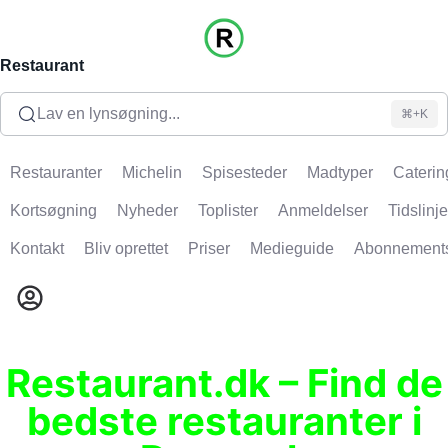
Restaurant
Lav en lynsøgning...
⌘+K
Restauranter
Michelin
Spisesteder
Madtyper
Caterin
Kortsøgning
Nyheder
Toplister
Anmeldelser
Tidslinje
Kontakt
Bliv oprettet
Priser
Medieguide
Abonnement
Restaurant.dk – Find de
bedste restauranter i