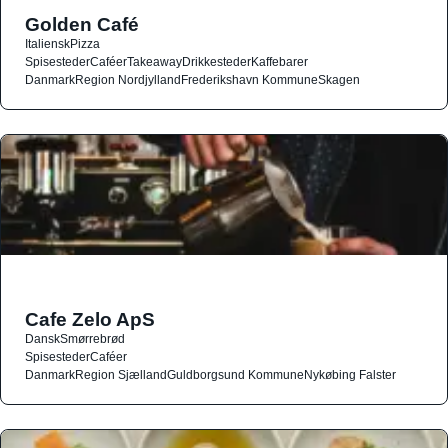
Golden Café
Italiensk
Pizza
Spisesteder
Caféer
Takeaway
Drikkesteder
Kaffebarer
Danmark
Region Nordjylland
Frederikshavn Kommune
Skagen
Cafe Zelo ApS
Dansk
Smørrebrød
Spisesteder
Caféer
Danmark
Region Sjælland
Guldborgsund Kommune
Nykøbing Falster