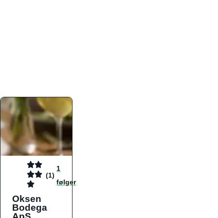
atmosfæren. Platformen er faktabaseret,
overskuelig og altid opdateret med de nyeste
informationer, hvilket gør den til det ideelle værktøj
for både lokale madelskere og turister på farten.
Find præcis den madtype og den stemning, der
passer til din næste middag, uanset hvor i landet
du befinder dig.
1
(1)
følger
Oksen
Bodega
ApS