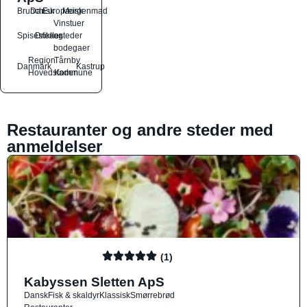
Brunch
Dansk
Europæisk
Morgenmad
Vinstuer
Spisesteder
Drikkesteder
og
bodegaer
Region
Tårnby
Danmark
Kastrup
Hovedstaden
Kommune
Restauranter og andre steder med
anmeldelser
(1)
Kabyssen Sletten ApS
Dansk
Fisk & skaldyr
Klassisk
Smørrebrød