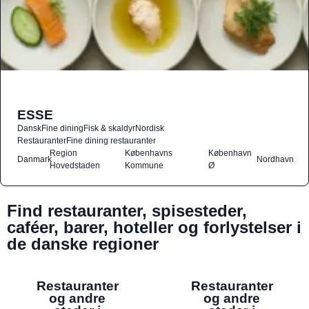
ESSE
Dansk
Fine dining
Fisk & skaldyr
Nordisk
Restauranter
Fine dining restauranter
Region
Københavns
København
Danmark
Nordhavn
Hovedstaden
Kommune
Ø
Find restauranter, spisesteder,
caféer, barer, hoteller og forlystelser i
de danske regioner
Restauranter
Restauranter
og andre
og andre