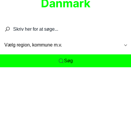
Danmark
Søg efter restauranter, spisesteder, caféer,
barer, pubber, hoteller og aktiviteter.
Vælg region, kommune m.v.
Søg
Her får du det komplette overblik
over
Danmarks mange spisesteder, caféer og
restauranter samlet ét sted. Vi gør det nemt for
dig at opdage alt fra skjulte lokale favoritter til
eksklusive gourmetoplevelser på tværs af alle
landets byer og regioner.
Søgningen er gjort enkel, så du hurtigt kan filtrere
efter madtype, lokation eller specifikke ønsker til