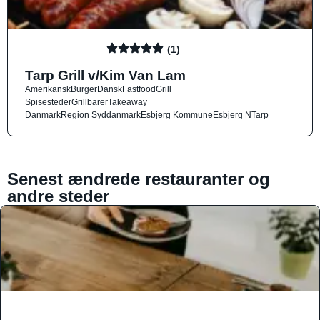
(1)
Tarp Grill v/Kim Van Lam
Amerikansk
Burger
Dansk
Fastfood
Grill
Spisesteder
Grillbarer
Takeaway
Danmark
Region Syddanmark
Esbjerg Kommune
Esbjerg N
Tarp
Senest ændrede restauranter og
andre steder