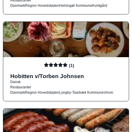
Restauranter
Danmark
Region Hovedstaden
Helsingør Kommune
Kvistgård
(1)
Hobitten v/Torben Johnsen
Dansk
Restauranter
Danmark
Region Hovedstaden
Lyngby-Taarbæk Kommune
Virum