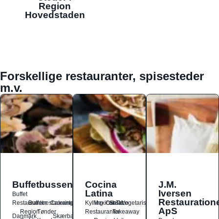
Region
Hovedstaden
Forskellige restauranter, spisesteder
m.v.
Buffetbussen
Cocina
J.M.
Latina
Iversen
Buffet
Restauration
Restauranter
Buffetrestauranter
Catering
Kylling
Mexicansk
Ost
Salat
Taco
Vegetarisk
ApS
Region
Tønder
Restauranter
Takeaway
Danmark
Skærbæk