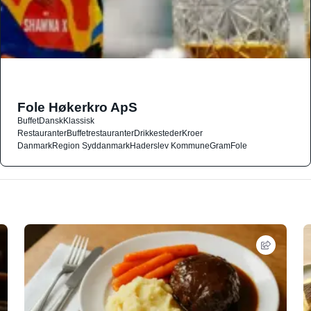
Fole Høkerkro ApS
Buffet
Dansk
Klassisk
Restauranter
Buffetrestauranter
Drikkesteder
Kroer
Danmark
Region Syddanmark
Haderslev Kommune
Gram
Fole