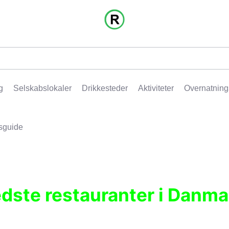
g
Selskabslokaler
Drikkesteder
Aktiviteter
Overnatning
sguide
edste restauranter i Danma
r, pubber, hoteller og aktiviteter.