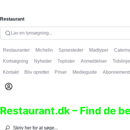
Restaurant
Lav en lynsøgning...
Restauranter
Michelin
Spisesteder
Madtyper
Caterin
Kortsøgning
Nyheder
Toplister
Anmeldelser
Tidslinje
Kontakt
Bliv oprettet
Priser
Medieguide
Abonnement
Restaurant.dk – Find de b
Søg efter restauranter, spisesteder, caféer, bare