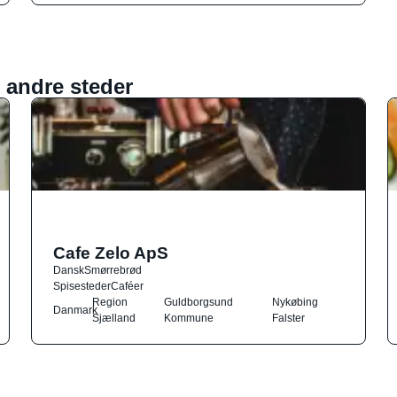
 andre steder
Cafe Zelo ApS
Dansk
Smørrebrød
Spisesteder
Caféer
Region
Guldborgsund
Nykøbing
Danmark
Sjælland
Kommune
Falster