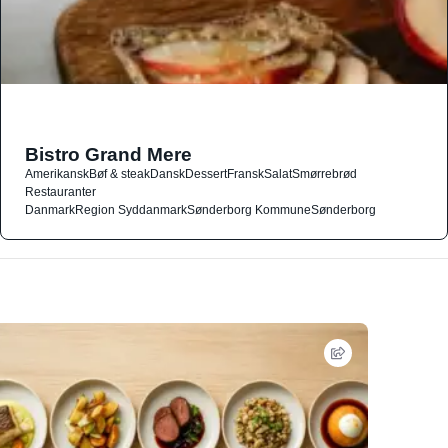
Bistro Grand Mere
Amerikansk
Bøf & steak
Dansk
Dessert
Fransk
Salat
Smørrebrød
Restauranter
Danmark
Region Syddanmark
Sønderborg Kommune
Sønderborg