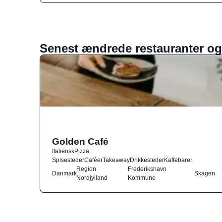
Senest ændrede restauranter og
Golden Café
Italiensk
Pizza
Spisesteder
Caféer
Takeaway
Drikkesteder
Kaffebarer
Region
Frederikshavn
Danmark
Skagen
Nordjylland
Kommune