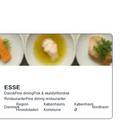
ESSE
Dansk
Fine dining
Fisk & skaldyr
Nordisk
Restauranter
Fine dining restauranter
Region
Københavns
København
Danmark
Nordhavn
Hovedstaden
Kommune
Ø