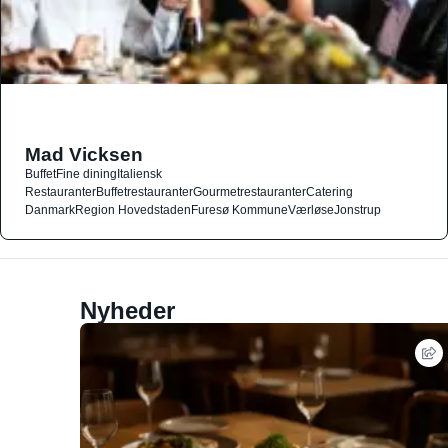
Mad Vicksen
Buffet
Fine dining
Italiensk
Restauranter
Buffetrestauranter
Gourmetrestauranter
Catering
Danmark
Region Hovedstaden
Furesø Kommune
Værløse
Jonstrup
Nyheder