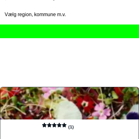
Vælg region, kommune m.v.
Her får du det komplette overblik
over Danmarks mange spisested
gourmetoplevelser på tværs af alle landets byer og regioner.
Søgningen er gjort enkel, så du hurtigt kan filtrere efter madtyp
informationer, hvilket gør den til det ideelle værktøj for både lo
Find præcis den madtype og den stemning, der passer til din næ
(1)