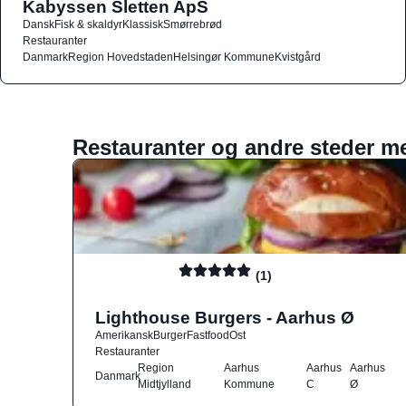
Kabyssen Sletten ApS
Dansk
Fisk & skaldyr
Klassisk
Smørrebrød
Restauranter
Danmark
Region Hovedstaden
Helsingør Kommune
Kvistgård
Restauranter og andre steder m
(1)
Lighthouse Burgers - Aarhus Ø
Amerikansk
Burger
Fastfood
Ost
Restauranter
Region
Aarhus
Aarhus
Aarhus
Danmark
Midtjylland
Kommune
C
Ø