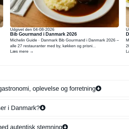
Udgivet den 04-08-2026
U
Bib Gourmand i Danmark 2026
D
Michelin Guide · Danmark Bib Gourmand i Danmark 2026 –
M
alle 27 restauranter med by, køkken og prisni...
2
Læs mere →
L
gastronomi, oplevelse og forretning
iser i Danmark?
 med autentisk stemning