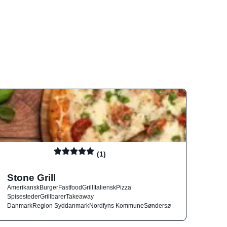
(1)
Stone Grill
Amerikansk
Burger
Fastfood
Grill
Italiensk
Pizza
Spisesteder
Grillbarer
Takeaway
Danmark
Region Syddanmark
Nordfyns Kommune
Søndersø