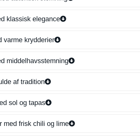
ed klassisk elegance
d varme krydderier
ed middelhavsstemning
lde af tradition
ed sol og tapas
 med frisk chili og lime