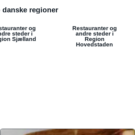
de danske regioner
stauranter og
Restauranter og
dre steder i
andre steder i
ion Sjælland
Region
Hovedstaden