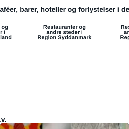
aféer, barer, hoteller og forlystelser i 
 og
Restauranter og
Re
r i
andre steder i
an
lland
Region Syddanmark
Reg
v.