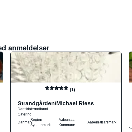
ed anmeldelser
(1)
Strandgården/Michael Riess
Dansk
International
Catering
Region
Aabenraa
Danmark
Aabenraa
Barsmark
Syddanmark
Kommune