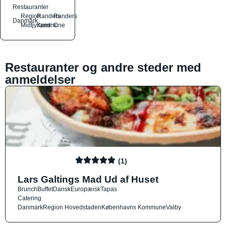
Restauranter
Region
Randers
Randers
Danmark
Midtjylland
Kommune
C
Restauranter og andre steder med
anmeldelser
(1)
Lars Galtings Mad Ud af Huset
Brunch
Buffet
Dansk
Europæisk
Tapas
Catering
Danmark
Region Hovedstaden
Københavns Kommune
Valby