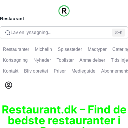
Restaurant
Lav en lynsøgning...
⌘+K
Restauranter
Michelin
Spisesteder
Madtyper
Caterin
Kortsøgning
Nyheder
Toplister
Anmeldelser
Tidslinje
Kontakt
Bliv oprettet
Priser
Medieguide
Abonnement
Restaurant.dk – Find de
bedste restauranter i