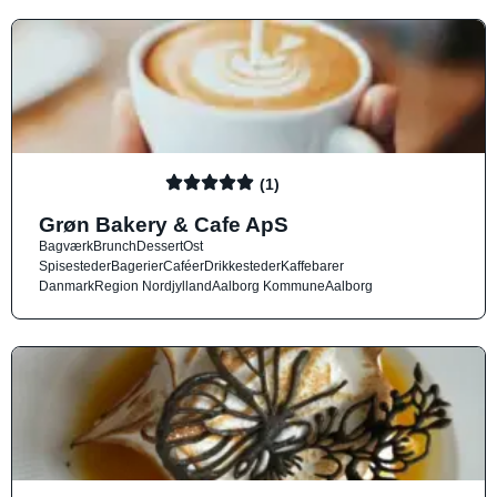
(1)
Grøn Bakery & Cafe ApS
Bagværk
Brunch
Dessert
Ost
Spisesteder
Bagerier
Caféer
Drikkesteder
Kaffebarer
Danmark
Region Nordjylland
Aalborg Kommune
Aalborg