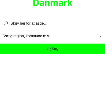
Danmark
Søg efter restauranter, spisesteder, caféer,
barer, pubber, hoteller og aktiviteter.
Vælg region, kommune m.v.
Søg
Her får du det komplette overblik
over
Danmarks mange spisesteder, caféer og
restauranter samlet ét sted. Vi gør det nemt for
dig at opdage alt fra skjulte lokale favoritter til
eksklusive gourmetoplevelser på tværs af alle
landets byer og regioner.
Søgningen er gjort enkel, så du hurtigt kan filtrere
efter madtype, lokation eller specifikke ønsker til