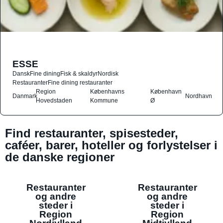
ESSE
Dansk
Fine dining
Fisk & skaldyr
Nordisk
Restauranter
Fine dining restauranter
Region
Københavns
København
Danmark
Nordhavn
Hovedstaden
Kommune
Ø
Find restauranter, spisesteder,
caféer, barer, hoteller og forlystelser i
de danske regioner
Restauranter
Restauranter
og andre
og andre
steder i
steder i
Region
Region