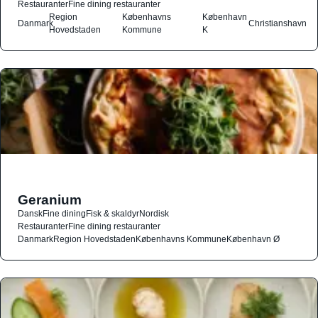
Restauranter
Fine dining restauranter
Region
Københavns
København
Danmark
Christianshavn
Hovedstaden
Kommune
K
Geranium
Dansk
Fine dining
Fisk & skaldyr
Nordisk
Restauranter
Fine dining restauranter
Danmark
Region Hovedstaden
Københavns Kommune
København Ø