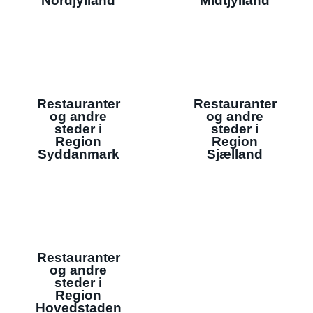
Nordjylland
Midtjylland
Restauranter
Restauranter
og andre
og andre
steder i
steder i
Region
Region
Syddanmark
Sjælland
Restauranter
og andre
steder i
Region
Hovedstaden