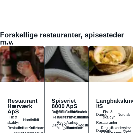
Forskellige restauranter, spisesteder
m.v.
Restaurant
Spiseriet
Langbakslun
Hærværk
8000 ApS
I/S
ApS
Bagværk
Buffet
Dansk
Dessert
Fastfood
Ost
Sandwich
Smørrebrød
Fisk &
Dansk
Nordisk
Fisk &
Restauranter
Buffetrestauranter
Frokostrestauranter
Catering
skaldyr
Nordisk
Vildt
skaldyr
Region
Aarhus
Restauranter
Danmark
Skødstrup
Restauranter
Drikkesteder
Kaffebarer
Midtjylland
Kommune
Region
Brønderslev
Danmark
Asaa