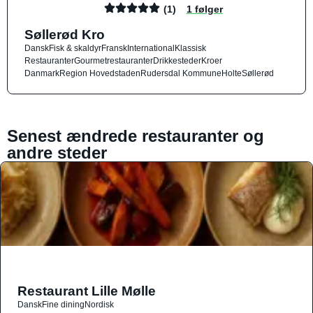
(1)
1 følger
Søllerød Kro
Dansk
Fisk & skaldyr
Fransk
International
Klassisk
Restauranter
Gourmetrestauranter
Drikkesteder
Kroer
Danmark
Region Hovedstaden
Rudersdal Kommune
Holte
Søllerød
Senest ændrede restauranter og
andre steder
Restaurant Lille Mølle
Dansk
Fine dining
Nordisk