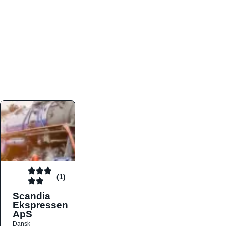
atmosfæren. Platformen er faktabaseret,
overskuelig og altid opdateret med de nyeste
informationer, hvilket gør den til det ideelle værktøj
for både lokale madelskere og turister på farten.
Find præcis den madtype og den stemning, der
passer til din næste middag, uanset hvor i landet
du befinder dig.
(1)
Scandia
Ekspressen
ApS
Dansk