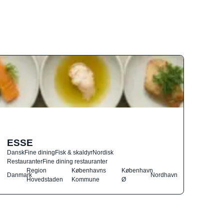
ESSE
Dansk
Fine dining
Fisk & skaldyr
Nordisk
Restauranter
Fine dining restauranter
Region
Københavns
København
Danmark
Nordhavn
Hovedstaden
Kommune
Ø