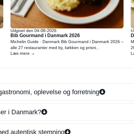
Udgivet den 04-08-2026
U
Bib Gourmand i Danmark 2026
D
Michelin Guide · Danmark Bib Gourmand i Danmark 2026 –
M
alle 27 restauranter med by, køkken og prisni...
2
Læs mere →
L
gastronomi, oplevelse og forretning
iser i Danmark?
 med autentisk stemning