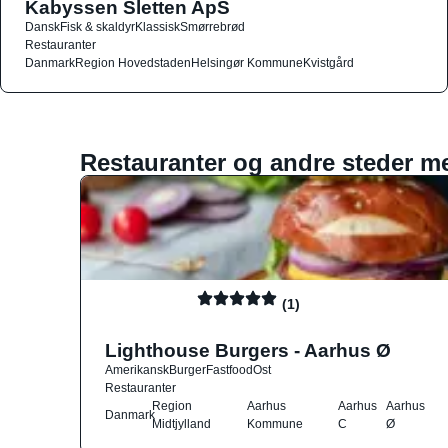
Kabyssen Sletten ApS
Dansk
Fisk & skaldyr
Klassisk
Smørrebrød
Restauranter
Danmark
Region Hovedstaden
Helsingør Kommune
Kvistgård
Restauranter og andre steder m
(1)
Lighthouse Burgers - Aarhus Ø
Amerikansk
Burger
Fastfood
Ost
Restauranter
Region
Aarhus
Aarhus
Aarhus
Danmark
Midtjylland
Kommune
C
Ø