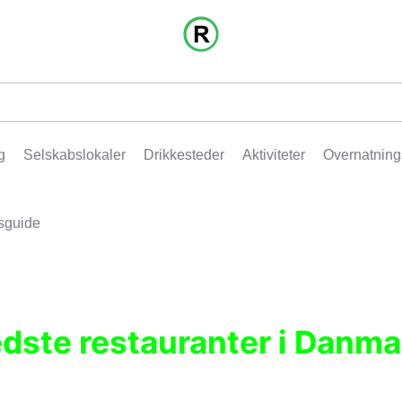
g
Selskabslokaler
Drikkesteder
Aktiviteter
Overnatning
sguide
edste restauranter i Danma
r, pubber, hoteller og aktiviteter.