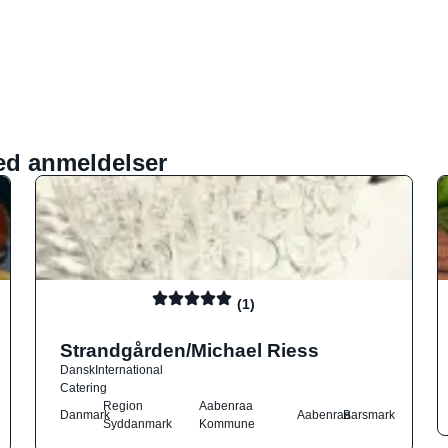
ed anmeldelser
(1)
Strandgården/Michael Riess
Dansk
International
Catering
Region
Aabenraa
Danmark
Aabenraa
Barsmark
Syddanmark
Kommune