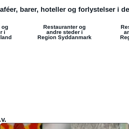
aféer, barer, hoteller og forlystelser i 
 og
Restauranter og
Re
r i
andre steder i
an
lland
Region Syddanmark
Reg
v.