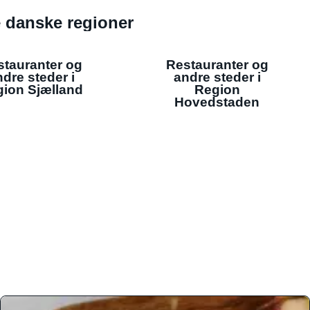
de danske regioner
stauranter og
Restauranter og
dre steder i
andre steder i
ion Sjælland
Region
Hovedstaden