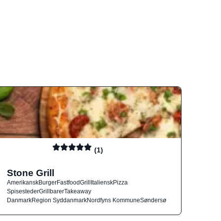
(1)
Stone Grill
Amerikansk
Burger
Fastfood
Grill
Italiensk
Pizza
Spisesteder
Grillbarer
Takeaway
Danmark
Region Syddanmark
Nordfyns Kommune
Søndersø