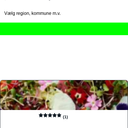
Vælg region, kommune m.v.
Her får du det komplette overblik
over Danmarks mange spisested
gourmetoplevelser på tværs af alle landets byer og regioner.
Søgningen er gjort enkel, så du hurtigt kan filtrere efter madtyp
informationer, hvilket gør den til det ideelle værktøj for både lo
Find præcis den madtype og den stemning, der passer til din næ
(1)