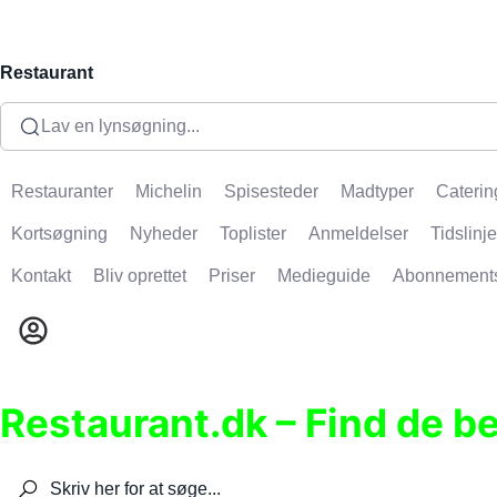
Restaurant
Lav en lynsøgning...
Restauranter
Michelin
Spisesteder
Madtyper
Caterin
Kortsøgning
Nyheder
Toplister
Anmeldelser
Tidslinje
Kontakt
Bliv oprettet
Priser
Medieguide
Abonnement
Restaurant.dk – Find de b
Søg efter restauranter, spisesteder, caféer, bare