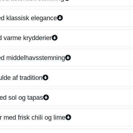
ed klassisk elegance
d varme krydderier
ed middelhavsstemning
lde af tradition
ed sol og tapas
 med frisk chili og lime