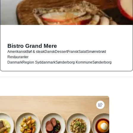
Bistro Grand Mere
Amerikansk
Bøf & steak
Dansk
Dessert
Fransk
Salat
Smørrebrød
Restauranter
Danmark
Region Syddanmark
Sønderborg Kommune
Sønderborg