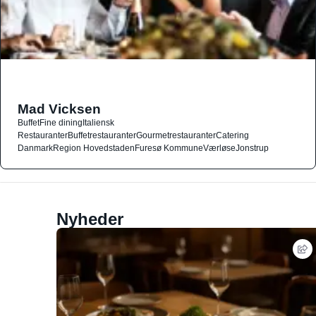
Mad Vicksen
Buffet
Fine dining
Italiensk
Restauranter
Buffetrestauranter
Gourmetrestauranter
Catering
Danmark
Region Hovedstaden
Furesø Kommune
Værløse
Jonstrup
Nyheder