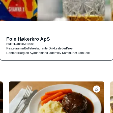
Fole Høkerkro ApS
Buffet
Dansk
Klassisk
Restauranter
Buffetrestauranter
Drikkesteder
Kroer
Danmark
Region Syddanmark
Haderslev Kommune
Gram
Fole