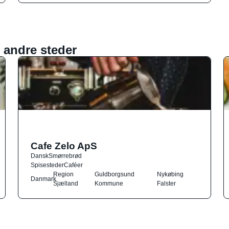
 andre steder
Cafe Zelo ApS
Dansk
Smørrebrød
Spisesteder
Caféer
Region
Guldborgsund
Nykøbing
Danmark
Sjælland
Kommune
Falster