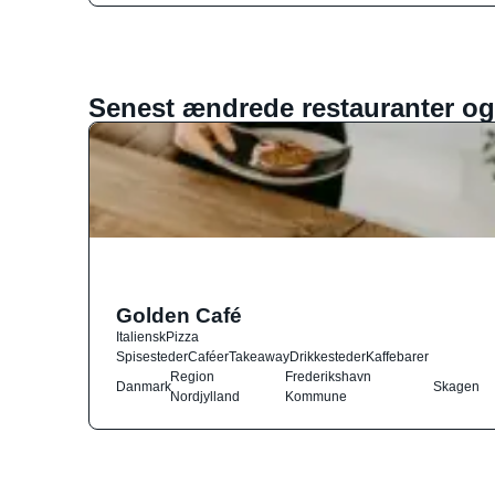
Senest ændrede restauranter og
Golden Café
Italiensk
Pizza
Spisesteder
Caféer
Takeaway
Drikkesteder
Kaffebarer
Region
Frederikshavn
Danmark
Skagen
Nordjylland
Kommune