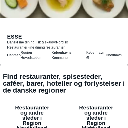
ESSE
Dansk
Fine dining
Fisk & skaldyr
Nordisk
Restauranter
Fine dining restauranter
Region
Københavns
København
Danmark
Nordhavn
Hovedstaden
Kommune
Ø
Find restauranter, spisesteder,
caféer, barer, hoteller og forlystelser i
de danske regioner
Restauranter
Restauranter
og andre
og andre
steder i
steder i
Region
Region