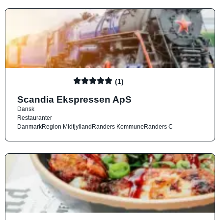
(1)
Scandia Ekspressen ApS
Dansk
Restauranter
Danmark
Region Midtjylland
Randers Kommune
Randers C