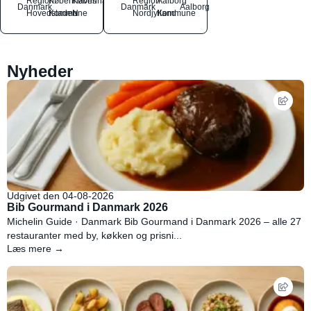
Region
Københavns
København
Region
Aalborg
Danmark
Danmark
Aalborg
Hovedstaden
Kommune
N
Nordjylland
Kommune
Nyheder
Udgivet den 04-08-2026
Bib Gourmand i Danmark 2026
Michelin Guide · Danmark Bib Gourmand i Danmark 2026 – alle 27
restauranter med by, køkken og prisni...
Læs mere →