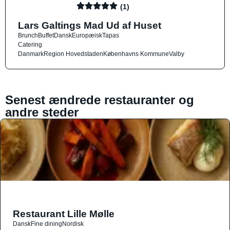
(1)
Lars Galtings Mad Ud af Huset
Brunch
Buffet
Dansk
Europæisk
Tapas
Catering
Danmark
Region Hovedstaden
Københavns Kommune
Valby
Senest ændrede restauranter og
andre steder
Restaurant Lille Mølle
Dansk
Fine dining
Nordisk