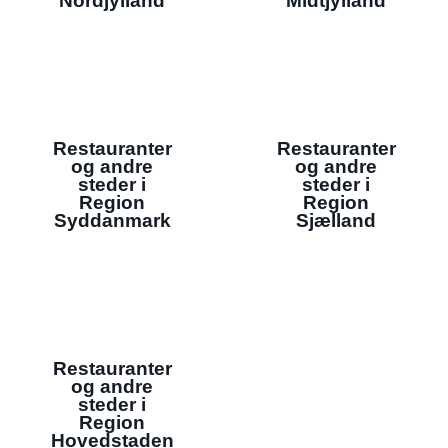
Nordjylland
Midtjylland
Restauranter
Restauranter
og andre
og andre
steder i
steder i
Region
Region
Syddanmark
Sjælland
Restauranter
og andre
steder i
Region
Hovedstaden