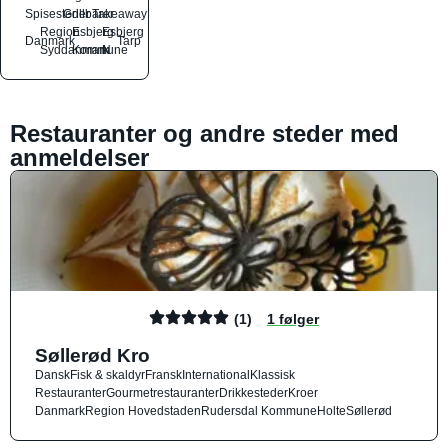
Spisesteder
Grillbarer
Takeaway
Region
Esbjerg
Esbjerg
Danmark
Tarp
Syddanmark
Kommune
N
Restauranter og andre steder med
anmeldelser
(1)
1 følger
Søllerød Kro
Dansk
Fisk & skaldyr
Fransk
International
Klassisk
Restauranter
Gourmetrestauranter
Drikkesteder
Kroer
Danmark
Region Hovedstaden
Rudersdal Kommune
Holte
Søllerød