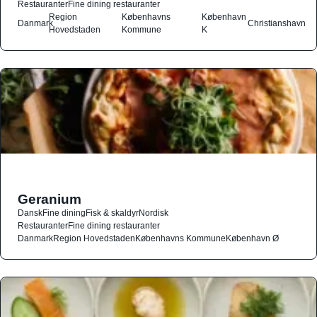
Restauranter
Fine dining restauranter
Region
Københavns
København
Danmark
Christianshavn
Hovedstaden
Kommune
K
Geranium
Dansk
Fine dining
Fisk & skaldyr
Nordisk
Restauranter
Fine dining restauranter
Danmark
Region Hovedstaden
Københavns Kommune
København Ø