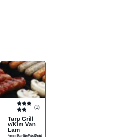
atmosfæren. Platformen er faktabaseret,
overskuelig og altid opdateret med de nyeste
informationer, hvilket gør den til det ideelle værktøj
for både lokale madelskere og turister på farten.
Find præcis den madtype og den stemning, der
passer til din næste middag, uanset hvor i landet
du befinder dig.
(1)
Tarp Grill
v/Kim Van
Lam
Amerikansk
Burger
Dansk
Fastfood
Grill