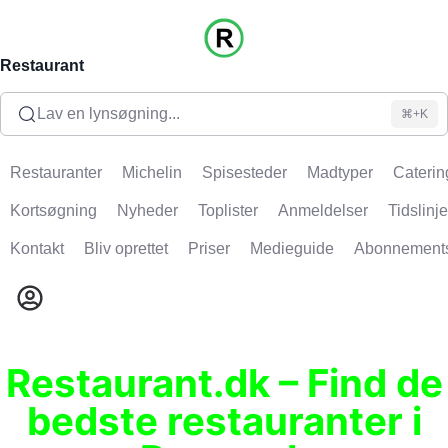
Restaurant
Lav en lynsøgning...
⌘+K
Restauranter
Michelin
Spisesteder
Madtyper
Caterin
Kortsøgning
Nyheder
Toplister
Anmeldelser
Tidslinje
Kontakt
Bliv oprettet
Priser
Medieguide
Abonnement
Restaurant.dk – Find de
bedste restauranter i