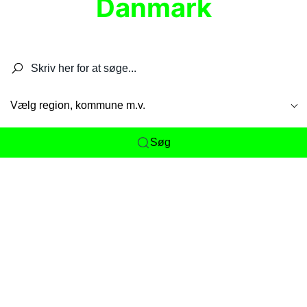
Danmark
Søg efter restauranter, spisesteder, caféer,
barer, pubber, hoteller og aktiviteter.
Vælg region, kommune m.v.
Søg
Her får du det komplette overblik
over
Danmarks mange spisesteder, caféer og
restauranter samlet ét sted. Vi gør det nemt for
dig at opdage alt fra skjulte lokale favoritter til
eksklusive gourmetoplevelser på tværs af alle
landets byer og regioner.
Søgningen er gjort enkel, så du hurtigt kan filtrere
efter madtype, lokation eller specifikke ønsker til