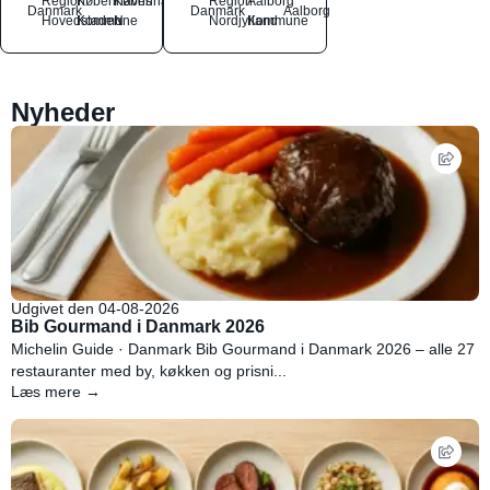
Region
Københavns
København
Region
Aalborg
Danmark
Danmark
Aalborg
Hovedstaden
Kommune
N
Nordjylland
Kommune
Nyheder
Udgivet den 04-08-2026
Bib Gourmand i Danmark 2026
Michelin Guide · Danmark Bib Gourmand i Danmark 2026 – alle 27
restauranter med by, køkken og prisni...
Læs mere →