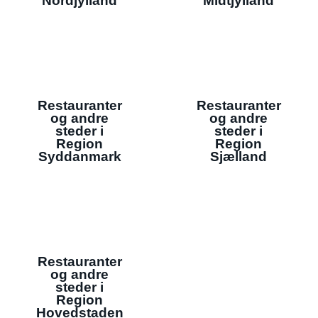
Nordjylland
Midtjylland
Restauranter
Restauranter
og andre
og andre
steder i
steder i
Region
Region
Syddanmark
Sjælland
Restauranter
og andre
steder i
Region
Hovedstaden