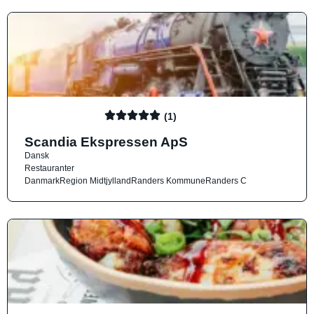
(1)
Scandia Ekspressen ApS
Dansk
Restauranter
Danmark
Region Midtjylland
Randers Kommune
Randers C