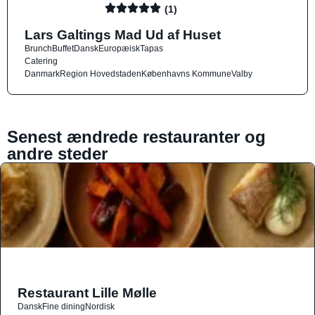
(1)
Lars Galtings Mad Ud af Huset
Brunch
Buffet
Dansk
Europæisk
Tapas
Catering
Danmark
Region Hovedstaden
Københavns Kommune
Valby
Senest ændrede restauranter og
andre steder
Restaurant Lille Mølle
Dansk
Fine dining
Nordisk