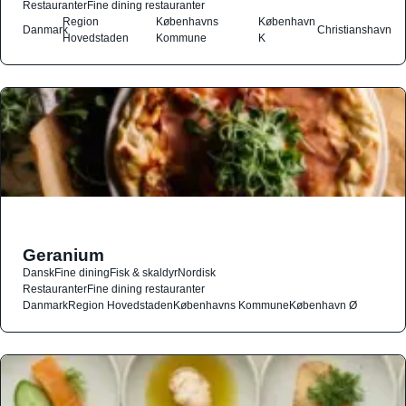
Restauranter
Fine dining restauranter
Region
Københavns
København
Danmark
Christianshavn
Hovedstaden
Kommune
K
Geranium
Dansk
Fine dining
Fisk & skaldyr
Nordisk
Restauranter
Fine dining restauranter
Danmark
Region Hovedstaden
Københavns Kommune
København Ø