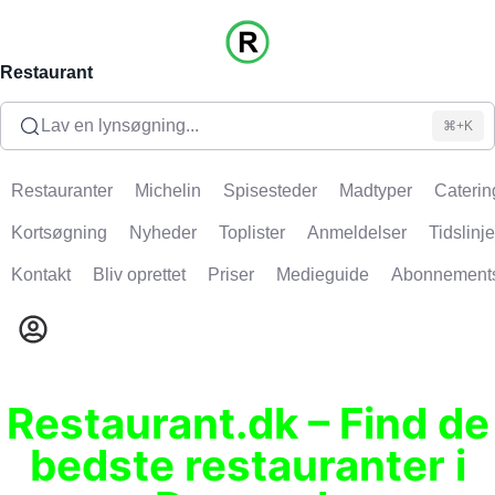
Restaurant
Lav en lynsøgning...
⌘+K
Restauranter
Michelin
Spisesteder
Madtyper
Caterin
Kortsøgning
Nyheder
Toplister
Anmeldelser
Tidslinje
Kontakt
Bliv oprettet
Priser
Medieguide
Abonnement
Restaurant.dk – Find de
bedste restauranter i