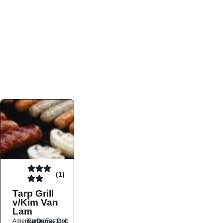
atmosfæren. Platformen er faktabaseret,
overskuelig og altid opdateret med de nyeste
informationer, hvilket gør den til det ideelle værktøj
for både lokale madelskere og turister på farten.
Find præcis den madtype og den stemning, der
passer til din næste middag, uanset hvor i landet
du befinder dig.
(1)
Tarp Grill
v/Kim Van
Lam
Amerikansk
Burger
Dansk
Fastfood
Grill