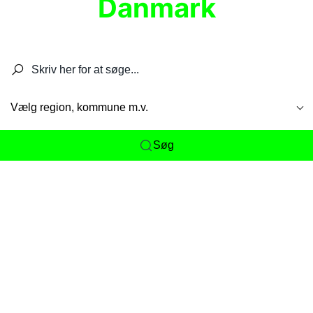
Danmark
Søg efter restauranter, spisesteder, caféer,
barer, pubber, hoteller og aktiviteter.
Vælg region, kommune m.v.
Søg
Her får du det komplette overblik
over
Danmarks mange spisesteder, caféer og
restauranter samlet ét sted. Vi gør det nemt for
dig at opdage alt fra skjulte lokale favoritter til
eksklusive gourmetoplevelser på tværs af alle
landets byer og regioner.
Søgningen er gjort enkel, så du hurtigt kan filtrere
efter madtype, lokation eller specifikke ønsker til