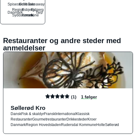
Spisesteder
Grillbarer
Takeaway
Region
Esbjerg
Esbjerg
Danmark
Tarp
Syddanmark
Kommune
N
Restauranter og andre steder med
anmeldelser
(1)
1 følger
Søllerød Kro
Dansk
Fisk & skaldyr
Fransk
International
Klassisk
Restauranter
Gourmetrestauranter
Drikkesteder
Kroer
Danmark
Region Hovedstaden
Rudersdal Kommune
Holte
Søllerød