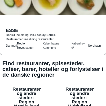
ESSE
Dansk
Fine dining
Fisk & skaldyr
Nordisk
Restauranter
Fine dining restauranter
Region
Københavns
København
Danmark
Nordhavn
Hovedstaden
Kommune
Ø
Find restauranter, spisesteder,
caféer, barer, hoteller og forlystelser i
de danske regioner
Restauranter
Restauranter
og andre
og andre
steder i
steder i
Region
Region