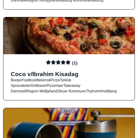
Danmark
Region Nordjylland
Aalborg Kommune
Aalborg
(1)
Coco v/Ibrahim Kisadag
Burger
Fastfood
Italiensk
Pizza
Tyrkisk
Spisesteder
Grillbarer
Pizzeriaer
Takeaway
Danmark
Region Midtjylland
Struer Kommune
Thyholm
Hvidbjerg