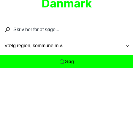
Danmark
Søg efter restauranter, spisesteder, caféer,
barer, pubber, hoteller og aktiviteter.
Vælg region, kommune m.v.
Søg
Her får du det komplette overblik
over
Danmarks mange spisesteder, caféer og
restauranter samlet ét sted. Vi gør det nemt for
dig at opdage alt fra skjulte lokale favoritter til
eksklusive gourmetoplevelser på tværs af alle
landets byer og regioner.
Søgningen er gjort enkel, så du hurtigt kan filtrere
efter madtype, lokation eller specifikke ønsker til