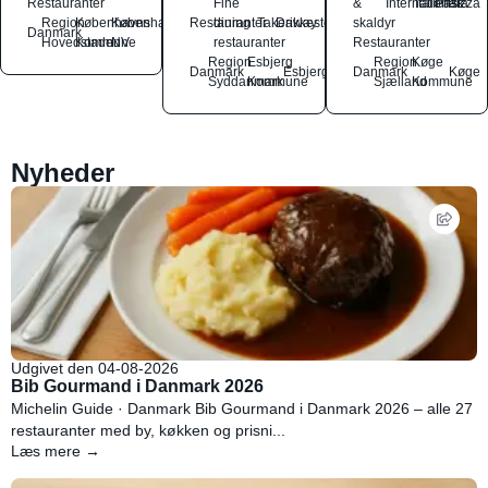
Restauranter
Fine
&
International
Italiensk
Pasta
Pizza
Region
Københavns
København
Restauranter
dining
Takeaway
Drikkesteder
skaldyr
Danmark
Hovedstaden
Kommune
NV
restauranter
Restauranter
Region
Esbjerg
Region
Køge
Danmark
Esbjerg
Danmark
Køge
Syddanmark
Kommune
Sjælland
Kommune
Nyheder
Udgivet den 04-08-2026
Bib Gourmand i Danmark 2026
Michelin Guide · Danmark Bib Gourmand i Danmark 2026 – alle 27
restauranter med by, køkken og prisni...
Læs mere →