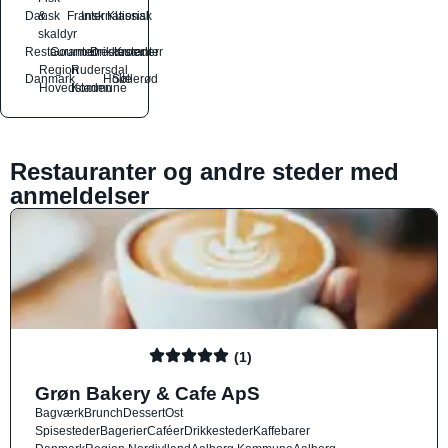
Dansk
&
Fransk
International
Klassisk
skaldyr
Restauranter
Gourmetrestauranter
Drikkesteder
Kroer
Region
Rudersdal
Danmark
Holte
Søllerød
Hovedstaden
Kommune
Restauranter og andre steder med
anmeldelser
(1)
Grøn Bakery & Cafe ApS
Bagværk
Brunch
Dessert
Ost
Spisesteder
Bagerier
Caféer
Drikkesteder
Kaffebarer