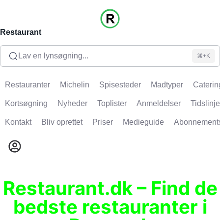
Restaurant
Lav en lynsøgning...
⌘+K
Restauranter
Michelin
Spisesteder
Madtyper
Caterin
Kortsøgning
Nyheder
Toplister
Anmeldelser
Tidslinje
Kontakt
Bliv oprettet
Priser
Medieguide
Abonnement
Restaurant.dk – Find de
bedste restauranter i