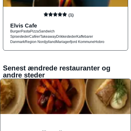
(1)
Elvis Cafe
Burger
Pasta
Pizza
Sandwich
Spisesteder
Caféer
Takeaway
Drikkesteder
Kaffebarer
Danmark
Region Nordjylland
Mariagerfjord Kommune
Hobro
Senest ændrede restauranter og
andre steder