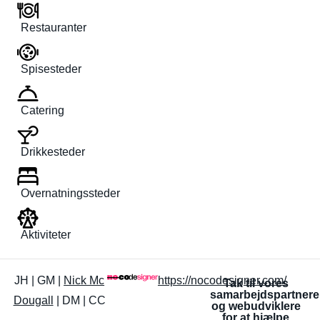
Restauranter
Spisesteder
Catering
Drikkesteder
Overnatningssteder
Aktiviteter
JH | GM |
Nick Mc
https://nocodesigner.com/
Tak til vores
samarbejdspartnere
Dougall
| DM | CC
og webudviklere
for at hjælpe