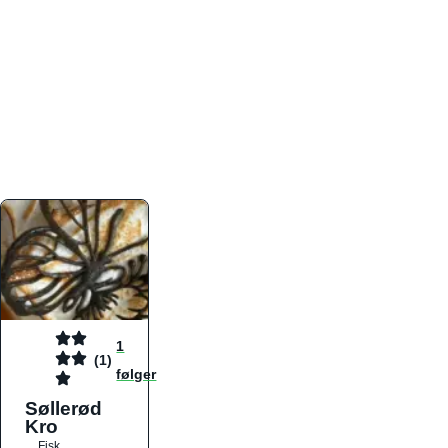
atmosfæren. Platformen er faktabaseret,
overskuelig og altid opdateret med de nyeste
informationer, hvilket gør den til det ideelle værktøj
for både lokale madelskere og turister på farten.
Find præcis den madtype og den stemning, der
passer til din næste middag, uanset hvor i landet
du befinder dig.
1
(1)
følger
Søllerød
Kro
Fisk