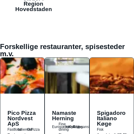
Region
Hovedstaden
Forskellige restauranter, spisesteder
m.v.
Pico Pizza
Namaste
Spigadoro
Nordvest
Herning
Italiano
ApS
Køge
Fine
Europæisk
Indisk
Kylling
Tapas
Vegansk
Fastfood
Italiensk
Ost
Pizza
dining
Fisk