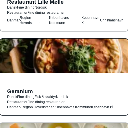
Restaurant Lille Mølle
Dansk
Fine dining
Nordisk
Restauranter
Fine dining restauranter
Region
Københavns
København
Danmark
Christianshavn
Hovedstaden
Kommune
K
Geranium
Dansk
Fine dining
Fisk & skaldyr
Nordisk
Restauranter
Fine dining restauranter
Danmark
Region Hovedstaden
Københavns Kommune
København Ø