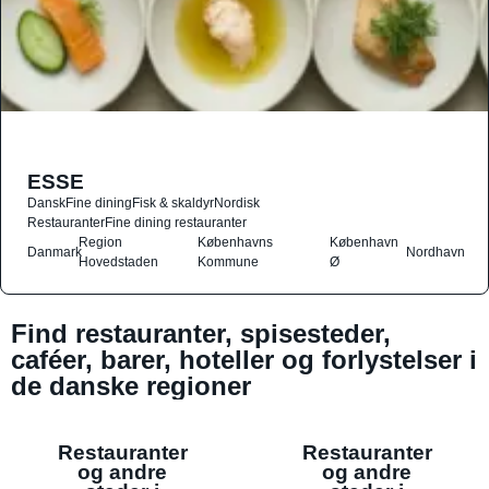
ESSE
Dansk
Fine dining
Fisk & skaldyr
Nordisk
Restauranter
Fine dining restauranter
Region
Københavns
København
Danmark
Nordhavn
Hovedstaden
Kommune
Ø
Find restauranter, spisesteder,
caféer, barer, hoteller og forlystelser i
de danske regioner
Restauranter
Restauranter
og andre
og andre