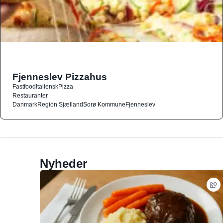
Fjenneslev Pizzahus
Fastfood
Italiensk
Pizza
Restauranter
Danmark
Region Sjælland
Sorø Kommune
Fjenneslev
Nyheder