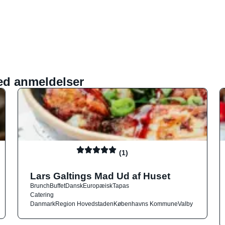
ed anmeldelser
(1)
Lars Galtings Mad Ud af Huset
Brunch
Buffet
Dansk
Europæisk
Tapas
Catering
Danmark
Region Hovedstaden
Københavns Kommune
Valby