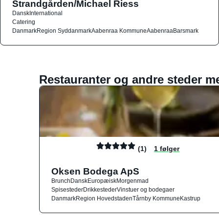
Strandgården/Michael Riess
Dansk
International
Catering
Danmark
Region Syddanmark
Aabenraa Kommune
Aabenraa
Barsmark
Restauranter og andre steder m
(1)
1 følger
Oksen Bodega ApS
Brunch
Dansk
Europæisk
Morgenmad
Spisesteder
Drikkesteder
Vinstuer og bodegaer
Danmark
Region Hovedstaden
Tårnby Kommune
Kastrup