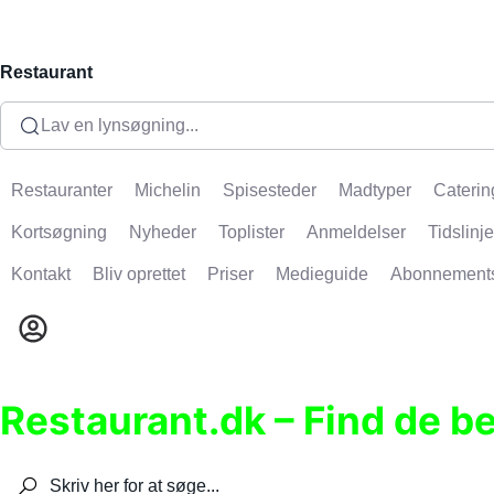
Restaurant
Lav en lynsøgning...
Restauranter
Michelin
Spisesteder
Madtyper
Caterin
Kortsøgning
Nyheder
Toplister
Anmeldelser
Tidslinje
Kontakt
Bliv oprettet
Priser
Medieguide
Abonnement
Restaurant.dk – Find de b
Søg efter restauranter, spisesteder, caféer, bare