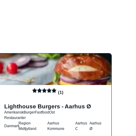
(1)
Lighthouse Burgers - Aarhus Ø
Amerikansk
Burger
Fastfood
Ost
Restauranter
Region
Aarhus
Aarhus
Aarhus
Danmark
Midtjylland
Kommune
C
Ø