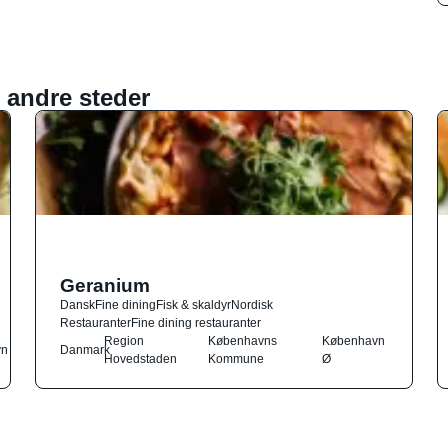
 andre steder
Geranium
Dansk
Fine dining
Fisk & skaldyr
Nordisk
Restauranter
Fine dining restauranter
Region
Københavns
København
vn
Danmark
Hovedstaden
Kommune
Ø