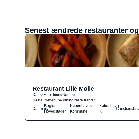
Senest ændrede restauranter og
Restaurant Lille Mølle
Dansk
Fine dining
Nordisk
Restauranter
Fine dining restauranter
Region
Københavns
København
Danmark
Christiansha
Hovedstaden
Kommune
K