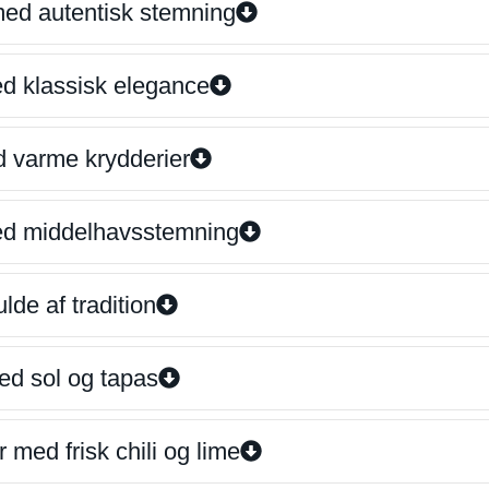
 med autentisk stemning
ed klassisk elegance
d varme krydderier
ed middelhavsstemning
lde af tradition
ed sol og tapas
 med frisk chili og lime