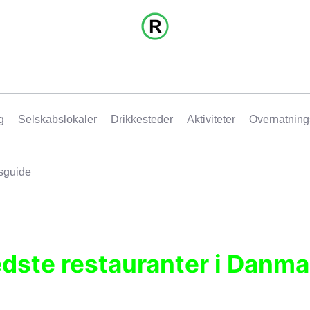
g
Selskabslokaler
Drikkesteder
Aktiviteter
Overnatning
sguide
edste restauranter i Danma
r, pubber, hoteller og aktiviteter.