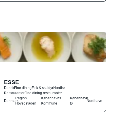
ESSE
Dansk
Fine dining
Fisk & skaldyr
Nordisk
Restauranter
Fine dining restauranter
Region
Københavns
København
Danmark
Nordhavn
Hovedstaden
Kommune
Ø