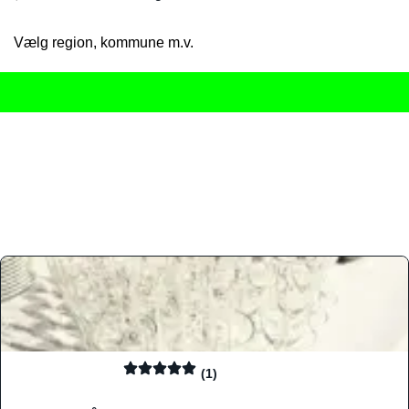
Vælg region, kommune m.v.
Her får du det komplette overblik
over Danmarks mange spisested
gourmetoplevelser på tværs af alle landets byer og regioner.
Søgningen er gjort enkel, så du hurtigt kan filtrere efter madtyp
informationer, hvilket gør den til det ideelle værktøj for både lo
Find præcis den madtype og den stemning, der passer til din næ
(1)