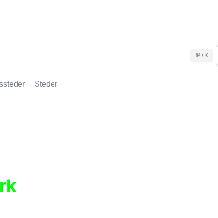
⌘+K
ssteder
Steder
rk