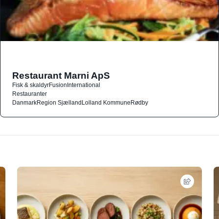
Restaurant Marni ApS
Fisk & skaldyr
Fusion
International
Restauranter
Danmark
Region Sjælland
Lolland Kommune
Rødby