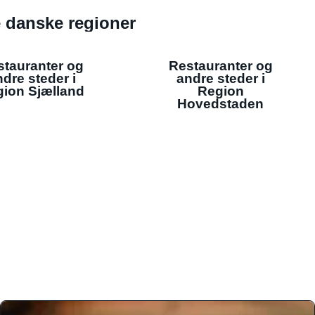
de danske regioner
stauranter og
Restauranter og
dre steder i
andre steder i
ion Sjælland
Region
Hovedstaden