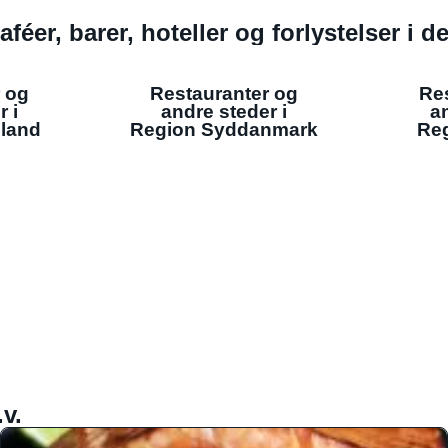
aféer, barer, hoteller og forlystelser i 
 og
Restauranter og
Re
r i
andre steder i
an
lland
Region Syddanmark
Reg
v.