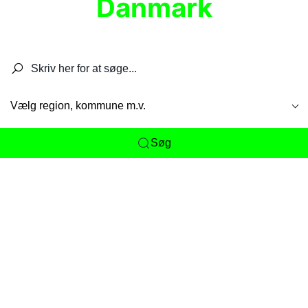
Danmark
Søg efter restauranter, spisesteder, caféer,
barer, pubber, hoteller og aktiviteter.
Vælg region, kommune m.v.
Søg
Her får du det komplette overblik
over
Danmarks mange spisesteder, caféer og
restauranter samlet ét sted. Vi gør det nemt for
dig at opdage alt fra skjulte lokale favoritter til
eksklusive gourmetoplevelser på tværs af alle
landets byer og regioner.
Søgningen er gjort enkel, så du hurtigt kan filtrere
efter madtype, lokation eller specifikke ønsker til