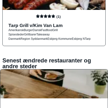
(1)
Tarp Grill v/Kim Van Lam
Amerikansk
Burger
Dansk
Fastfood
Grill
Spisesteder
Grillbarer
Takeaway
Danmark
Region Syddanmark
Esbjerg Kommune
Esbjerg N
Tarp
Senest ændrede restauranter og
andre steder