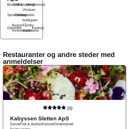
Brunch
Dansk
Europæisk
Morgenmad
Vinstuer
Spisesteder
Drikkesteder
og
bodegaer
Region
Tårnby
Danmark
Kastrup
Hovedstaden
Kommune
Restauranter og andre steder med
anmeldelser
(1)
Kabyssen Sletten ApS
Dansk
Fisk & skaldyr
Klassisk
Smørrebrød