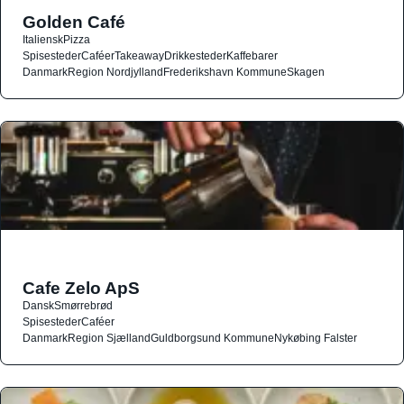
Golden Café
Italiensk
Pizza
Spisesteder
Caféer
Takeaway
Drikkesteder
Kaffebarer
Danmark
Region Nordjylland
Frederikshavn Kommune
Skagen
Cafe Zelo ApS
Dansk
Smørrebrød
Spisesteder
Caféer
Danmark
Region Sjælland
Guldborgsund Kommune
Nykøbing Falster