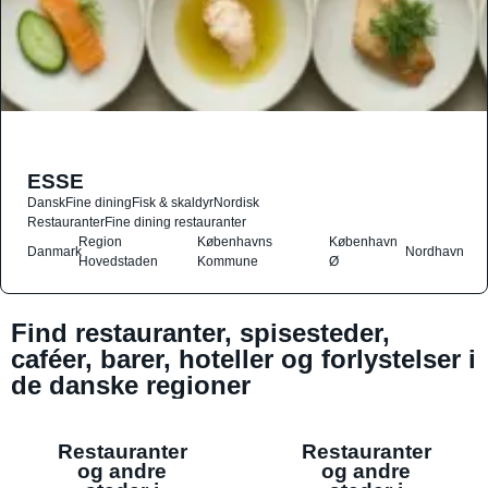
ESSE
Dansk
Fine dining
Fisk & skaldyr
Nordisk
Restauranter
Fine dining restauranter
Region
Københavns
København
Danmark
Nordhavn
Hovedstaden
Kommune
Ø
Find restauranter, spisesteder,
caféer, barer, hoteller og forlystelser i
de danske regioner
Restauranter
Restauranter
og andre
og andre