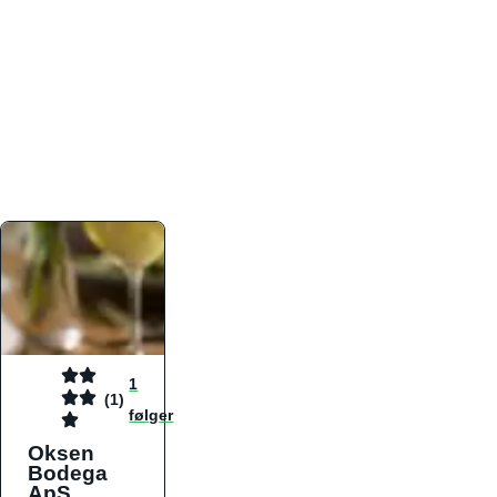
atmosfæren. Platformen er faktabaseret,
overskuelig og altid opdateret med de nyeste
informationer, hvilket gør den til det ideelle værktøj
for både lokale madelskere og turister på farten.
Find præcis den madtype og den stemning, der
passer til din næste middag, uanset hvor i landet
du befinder dig.
1
(1)
følger
Oksen
Bodega
ApS