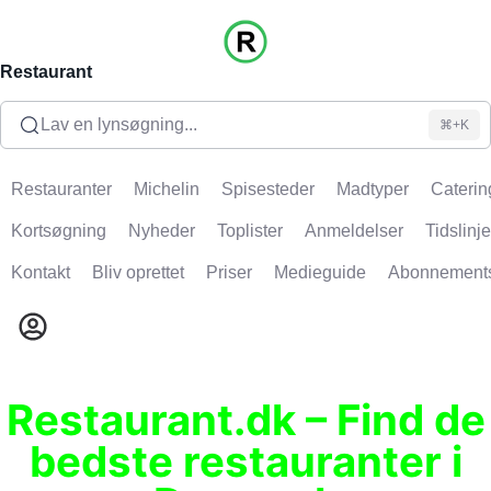
Restaurant
Lav en lynsøgning...
⌘+K
Restauranter
Michelin
Spisesteder
Madtyper
Caterin
Kortsøgning
Nyheder
Toplister
Anmeldelser
Tidslinje
Kontakt
Bliv oprettet
Priser
Medieguide
Abonnement
Restaurant.dk – Find de
bedste restauranter i