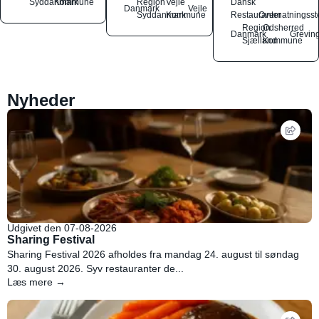
Syddanmark
Kommune
Region
Vejle
Dansk
Danmark
Vejle
Syddanmark
Kommune
Restauranter
Overnatningsst
Region
Odsherred
Danmark
Grevin
Sjælland
Kommune
Nyheder
Udgivet den 07-08-2026
Sharing Festival
Sharing Festival 2026 afholdes fra mandag 24. august til søndag
30. august 2026. Syv restauranter de...
Læs mere →