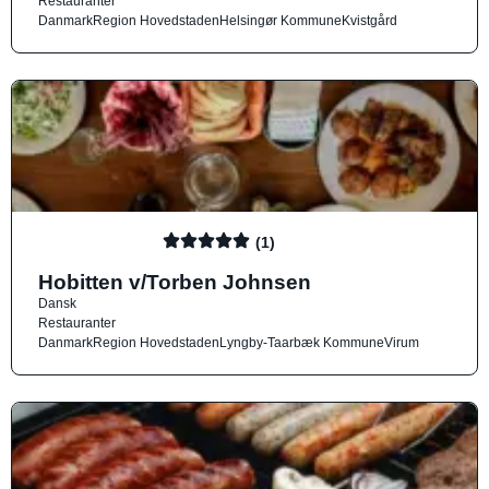
Restauranter
Danmark
Region Hovedstaden
Helsingør Kommune
Kvistgård
(1)
Hobitten v/Torben Johnsen
Dansk
Restauranter
Danmark
Region Hovedstaden
Lyngby-Taarbæk Kommune
Virum