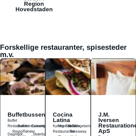
Region
Hovedstaden
Forskellige restauranter, spisesteder
m.v.
Buffetbussen
Cocina
J.M.
Latina
Iversen
Buffet
Restauration
Restauranter
Buffetrestauranter
Catering
Kylling
Mexicansk
Ost
Salat
Taco
Vegetarisk
ApS
Region
Tønder
Restauranter
Takeaway
Danmark
Skærbæk