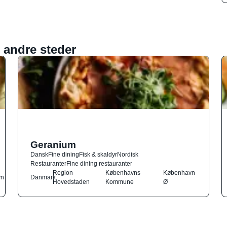
 andre steder
Geranium
Dansk
Fine dining
Fisk & skaldyr
Nordisk
Restauranter
Fine dining restauranter
Region
Københavns
København
vn
Danmark
Hovedstaden
Kommune
Ø