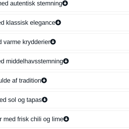
 med autentisk stemning
ed klassisk elegance
d varme krydderier
ed middelhavsstemning
lde af tradition
ed sol og tapas
 med frisk chili og lime