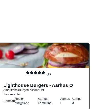
(1)
Lighthouse Burgers - Aarhus Ø
Amerikansk
Burger
Fastfood
Ost
Restauranter
Region
Aarhus
Aarhus
Aarhus
Danmark
Midtjylland
Kommune
C
Ø