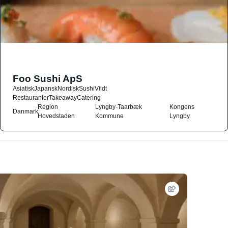
Foo Sushi ApS
Asiatisk
Japansk
Nordisk
Sushi
Vildt
Restauranter
Takeaway
Catering
Region
Lyngby-Taarbæk
Kongens
Danmark
Hovedstaden
Kommune
Lyngby