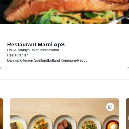
Restaurant Marni ApS
Fisk & skaldyr
Fusion
International
Restauranter
Danmark
Region Sjælland
Lolland Kommune
Rødby