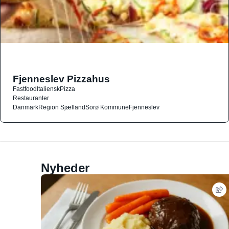
Fjenneslev Pizzahus
Fastfood
Italiensk
Pizza
Restauranter
Danmark
Region Sjælland
Sorø Kommune
Fjenneslev
Nyheder