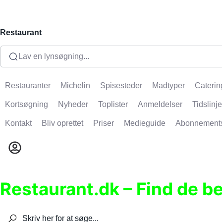
Restaurant
Lav en lynsøgning...
Restauranter
Michelin
Spisesteder
Madtyper
Caterin
Kortsøgning
Nyheder
Toplister
Anmeldelser
Tidslinje
Kontakt
Bliv oprettet
Priser
Medieguide
Abonnement
Restaurant.dk – Find de b
Søg efter restauranter, spisesteder, caféer, bare