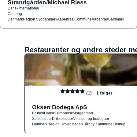
Strandgården/Michael Riess
Dansk
International
Catering
Danmark
Region Syddanmark
Aabenraa Kommune
Aabenraa
Barsmark
Restauranter og andre steder m
(1)
1 følger
Oksen Bodega ApS
Brunch
Dansk
Europæisk
Morgenmad
Spisesteder
Drikkesteder
Vinstuer og bodegaer
Danmark
Region Hovedstaden
Tårnby Kommune
Kastrup