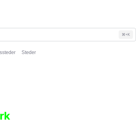
⌘+K
ssteder
Steder
rk