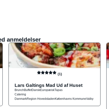
ed anmeldelser
(1)
Lars Galtings Mad Ud af Huset
Brunch
Buffet
Dansk
Europæisk
Tapas
Catering
Danmark
Region Hovedstaden
Københavns Kommune
Valby