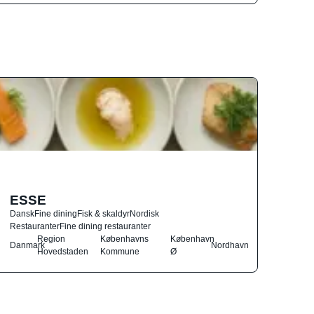
ESSE
Dansk
Fine dining
Fisk & skaldyr
Nordisk
Restauranter
Fine dining restauranter
Region
Københavns
København
Danmark
Nordhavn
Hovedstaden
Kommune
Ø