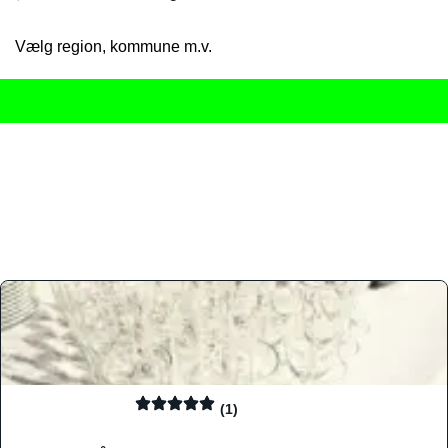
Vælg region, kommune m.v.
Her får du det komplette overblik
over Danmarks mange spisested
gourmetoplevelser på tværs af alle landets byer og regioner.
Søgningen er gjort enkel, så du hurtigt kan filtrere efter madtyp
informationer, hvilket gør den til det ideelle værktøj for både lo
Find præcis den madtype og den stemning, der passer til din næ
(1)