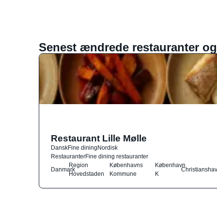
Senest ændrede restauranter og
Restaurant Lille Mølle
Dansk
Fine dining
Nordisk
Restauranter
Fine dining restauranter
Region
Københavns
København
Danmark
Christiansha
Hovedstaden
Kommune
K