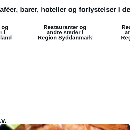
aféer, barer, hoteller og forlystelser i 
 og
Restauranter og
Re
r i
andre steder i
an
lland
Region Syddanmark
Reg
v.