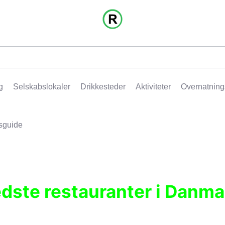
g
Selskabslokaler
Drikkesteder
Aktiviteter
Overnatning
sguide
edste restauranter i Danma
r, pubber, hoteller og aktiviteter.