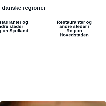
de danske regioner
stauranter og
Restauranter og
dre steder i
andre steder i
ion Sjælland
Region
Hovedstaden