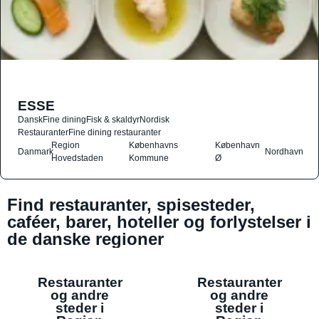
ESSE
Dansk
Fine dining
Fisk & skaldyr
Nordisk
Restauranter
Fine dining restauranter
Region
Københavns
København
Danmark
Nordhavn
Hovedstaden
Kommune
Ø
Find restauranter, spisesteder,
caféer, barer, hoteller og forlystelser i
de danske regioner
Restauranter
Restauranter
og andre
og andre
steder i
steder i