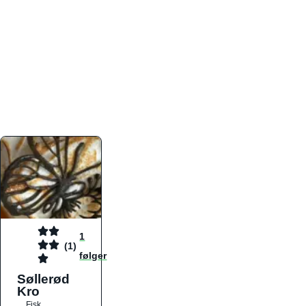
atmosfæren. Platformen er faktabaseret,
overskuelig og altid opdateret med de nyeste
informationer, hvilket gør den til det ideelle værktøj
for både lokale madelskere og turister på farten.
Find præcis den madtype og den stemning, der
passer til din næste middag, uanset hvor i landet
du befinder dig.
1
(1)
følger
Søllerød
Kro
Fisk