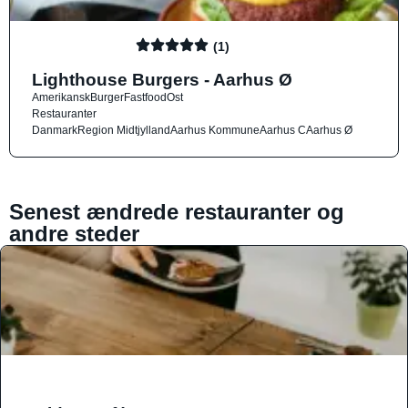
(1)
Lighthouse Burgers - Aarhus Ø
Amerikansk
Burger
Fastfood
Ost
Restauranter
Danmark
Region Midtjylland
Aarhus Kommune
Aarhus C
Aarhus Ø
Senest ændrede restauranter og
andre steder