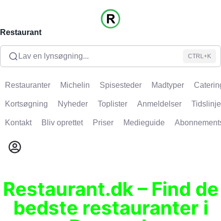
Restaurant
Lav en lynsøgning...
CTRL+K
Restauranter
Michelin
Spisesteder
Madtyper
Caterin
Kortsøgning
Nyheder
Toplister
Anmeldelser
Tidslinje
Kontakt
Bliv oprettet
Priser
Medieguide
Abonnement
Restaurant.dk – Find de
bedste restauranter i