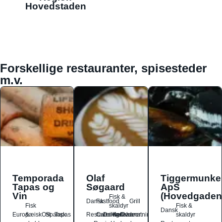
Hovedstaden
Forskellige restauranter, spisesteder
m.v.
Temporada
Olaf
Tiggermunke
Tapas og
Søgaard
ApS
Vin
(Hovedgaden
Fisk &
Dansk
Fastfood
Grill
Fisk
skaldyr
Fisk &
Dansk
Europæisk
&
Ost
Spansk
Tapas
Restauranter
Catering
Drikkesteder
Kaffebarer
Overnatningssteder
skaldyr