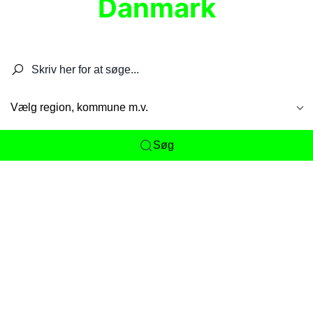
Danmark
Søg efter restauranter, spisesteder, caféer,
barer, pubber, hoteller og aktiviteter.
Vælg region, kommune m.v.
Søg
Her får du det komplette overblik
over
Danmarks mange spisesteder, caféer og
restauranter samlet ét sted. Vi gør det nemt for
dig at opdage alt fra skjulte lokale favoritter til
eksklusive gourmetoplevelser på tværs af alle
landets byer og regioner.
Søgningen er gjort enkel, så du hurtigt kan filtrere
efter madtype, lokation eller specifikke ønsker til