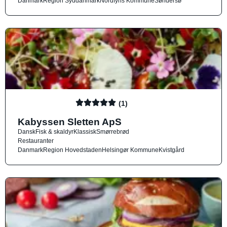
Danmark
Region Syddanmark
Nordfyns Kommune
Søndersø
(1)
Kabyssen Sletten ApS
Dansk
Fisk & skaldyr
Klassisk
Smørrebrød
Restauranter
Danmark
Region Hovedstaden
Helsingør Kommune
Kvistgård