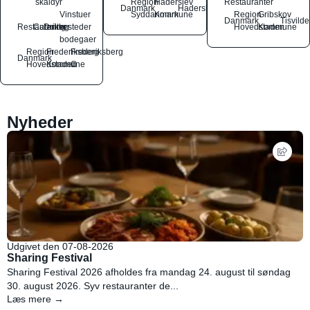
skaldyr
Region
Haderslev
Restauranter
Danmark
Haderslev
Vinstuer
Syddanmark
Kommune
Region
Gribskov
Danmark
Tisvilde
Restauranter
Catering
Drikkesteder
og
Hovedstaden
Kommune
bodegaer
Region
Frederiksberg
Frederiksberg
Danmark
Hovedstaden
Kommune
C
Nyheder
Udgivet den 07-08-2026
Sharing Festival
Sharing Festival 2026 afholdes fra mandag 24. august til søndag
30. august 2026. Syv restauranter de...
Læs mere →