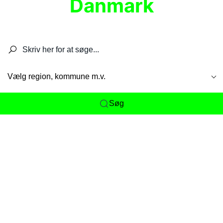
Danmark
Søg efter restauranter, spisesteder, caféer,
barer, pubber, hoteller og aktiviteter.
Vælg region, kommune m.v.
Søg
Her får du det komplette overblik
over
Danmarks mange spisesteder, caféer og
restauranter samlet ét sted. Vi gør det nemt for
dig at opdage alt fra skjulte lokale favoritter til
eksklusive gourmetoplevelser på tværs af alle
landets byer og regioner.
Søgningen er gjort enkel, så du hurtigt kan filtrere
efter madtype, lokation eller specifikke ønsker til