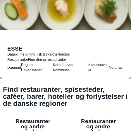
ESSE
Dansk
Fine dining
Fisk & skaldyr
Nordisk
Restauranter
Fine dining restauranter
Region
Københavns
København
Danmark
Nordhavn
Hovedstaden
Kommune
Ø
Find restauranter, spisesteder,
caféer, barer, hoteller og forlystelser i
de danske regioner
Restauranter
Restauranter
og andre
og andre