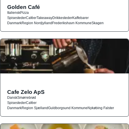
Golden Café
Italiensk
Pizza
Spisesteder
Caféer
Takeaway
Drikkesteder
Kaffebarer
Danmark
Region Nordjylland
Frederikshavn Kommune
Skagen
Cafe Zelo ApS
Dansk
Smørrebrød
Spisesteder
Caféer
Danmark
Region Sjælland
Guldborgsund Kommune
Nykøbing Falster