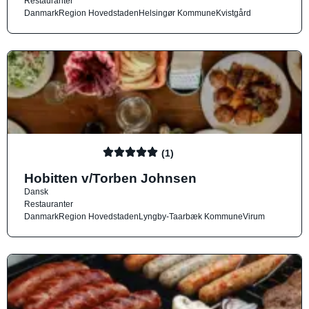
Restauranter
Danmark
Region Hovedstaden
Helsingør Kommune
Kvistgård
(1)
Hobitten v/Torben Johnsen
Dansk
Restauranter
Danmark
Region Hovedstaden
Lyngby-Taarbæk Kommune
Virum