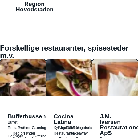
Region
Hovedstaden
Forskellige restauranter, spisesteder
m.v.
Buffetbussen
Cocina
J.M.
Latina
Iversen
Buffet
Restauration
Restauranter
Buffetrestauranter
Catering
Kylling
Mexicansk
Ost
Salat
Taco
Vegetarisk
ApS
Region
Tønder
Restauranter
Takeaway
Danmark
Skærbæk