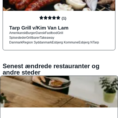
(1)
Tarp Grill v/Kim Van Lam
Amerikansk
Burger
Dansk
Fastfood
Grill
Spisesteder
Grillbarer
Takeaway
Danmark
Region Syddanmark
Esbjerg Kommune
Esbjerg N
Tarp
Senest ændrede restauranter og
andre steder