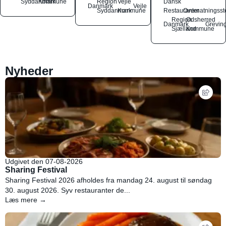
Syddanmark
Kommune
Region
Vejle
Dansk
Danmark
Vejle
Syddanmark
Kommune
Restauranter
Overnatningsst
Region
Odsherred
Danmark
Grevin
Sjælland
Kommune
Nyheder
Udgivet den 07-08-2026
Sharing Festival
Sharing Festival 2026 afholdes fra mandag 24. august til søndag
30. august 2026. Syv restauranter de...
Læs mere →