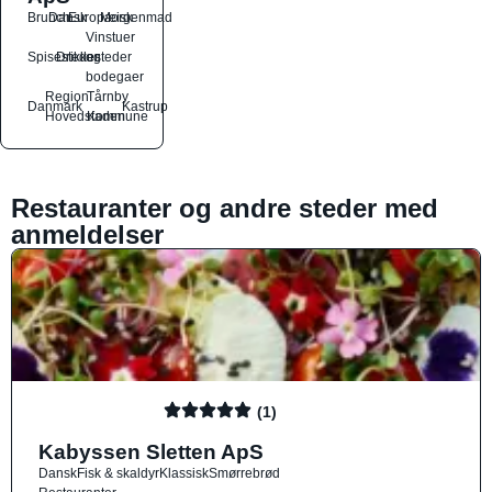
Brunch
Dansk
Europæisk
Morgenmad
Vinstuer
Spisesteder
Drikkesteder
og
bodegaer
Region
Tårnby
Danmark
Kastrup
Hovedstaden
Kommune
Restauranter og andre steder med
anmeldelser
(1)
Kabyssen Sletten ApS
Dansk
Fisk & skaldyr
Klassisk
Smørrebrød