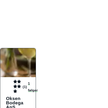
atmosfæren. Platformen er faktabaseret,
overskuelig og altid opdateret med de nyeste
informationer, hvilket gør den til det ideelle værktøj
for både lokale madelskere og turister på farten.
Find præcis den madtype og den stemning, der
passer til din næste middag, uanset hvor i landet
du befinder dig.
1
(1)
følger
Oksen
Bodega
ApS