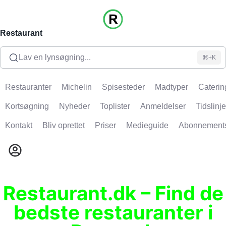
Restaurant
Lav en lynsøgning...
⌘+K
Restauranter
Michelin
Spisesteder
Madtyper
Caterin
Kortsøgning
Nyheder
Toplister
Anmeldelser
Tidslinje
Kontakt
Bliv oprettet
Priser
Medieguide
Abonnement
Restaurant.dk – Find de
bedste restauranter i