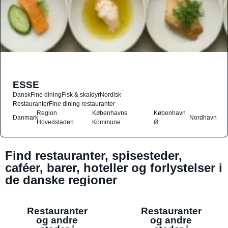
ESSE
Dansk
Fine dining
Fisk & skaldyr
Nordisk
Restauranter
Fine dining restauranter
Region
Københavns
København
Danmark
Nordhavn
Hovedstaden
Kommune
Ø
Find restauranter, spisesteder,
caféer, barer, hoteller og forlystelser i
de danske regioner
Restauranter
Restauranter
og andre
og andre