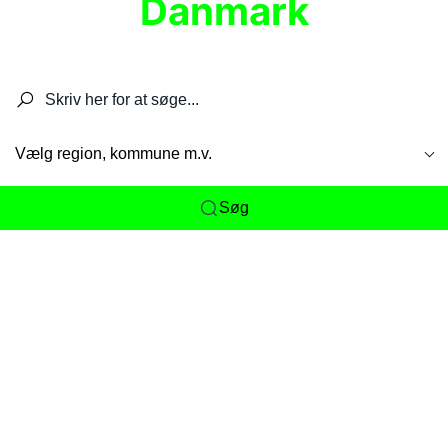
Danmark
Søg efter restauranter, spisesteder, caféer,
barer, pubber, hoteller og aktiviteter.
Vælg region, kommune m.v.
Søg
Her får du det komplette overblik
over
Danmarks mange spisesteder, caféer og
restauranter samlet ét sted. Vi gør det nemt for
dig at opdage alt fra skjulte lokale favoritter til
eksklusive gourmetoplevelser på tværs af alle
landets byer og regioner.
Søgningen er gjort enkel, så du hurtigt kan filtrere
efter madtype, lokation eller specifikke ønsker til