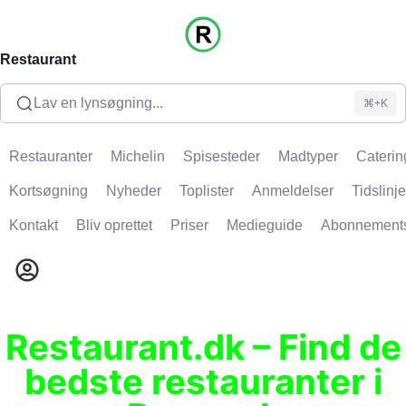
Restaurant
Lav en lynsøgning...
⌘+K
Restauranter
Michelin
Spisesteder
Madtyper
Caterin
Kortsøgning
Nyheder
Toplister
Anmeldelser
Tidslinje
Kontakt
Bliv oprettet
Priser
Medieguide
Abonnement
Restaurant.dk – Find de
bedste restauranter i