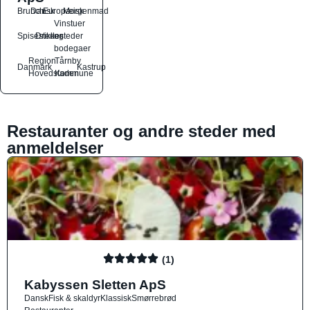
Brunch
Dansk
Europæisk
Morgenmad
Vinstuer
Spisesteder
Drikkesteder
og
bodegaer
Region
Tårnby
Danmark
Kastrup
Hovedstaden
Kommune
Restauranter og andre steder med
anmeldelser
(1)
Kabyssen Sletten ApS
Dansk
Fisk & skaldyr
Klassisk
Smørrebrød