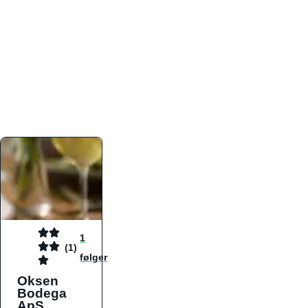
atmosfæren. Platformen er faktabaseret,
overskuelig og altid opdateret med de nyeste
informationer, hvilket gør den til det ideelle værktøj
for både lokale madelskere og turister på farten.
Find præcis den madtype og den stemning, der
passer til din næste middag, uanset hvor i landet
du befinder dig.
1
(1)
følger
Oksen
Bodega
ApS