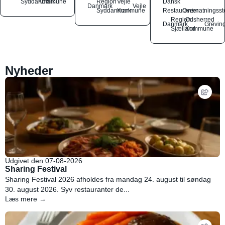
Syddanmark
Kommune
Region
Vejle
Dansk
Danmark
Vejle
Syddanmark
Kommune
Restauranter
Overnatningsst
Region
Odsherred
Danmark
Grevin
Sjælland
Kommune
Nyheder
Udgivet den 07-08-2026
Sharing Festival
Sharing Festival 2026 afholdes fra mandag 24. august til søndag
30. august 2026. Syv restauranter de...
Læs mere →