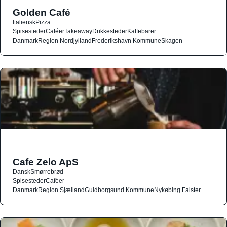
Golden Café
Italiensk
Pizza
Spisesteder
Caféer
Takeaway
Drikkesteder
Kaffebarer
Danmark
Region Nordjylland
Frederikshavn Kommune
Skagen
Cafe Zelo ApS
Dansk
Smørrebrød
Spisesteder
Caféer
Danmark
Region Sjælland
Guldborgsund Kommune
Nykøbing Falster