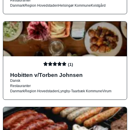
Restauranter
Danmark
Region Hovedstaden
Helsingør Kommune
Kvistgård
(1)
Hobitten v/Torben Johnsen
Dansk
Restauranter
Danmark
Region Hovedstaden
Lyngby-Taarbæk Kommune
Virum