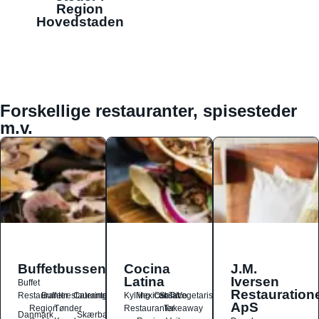
Region
Hovedstaden
Forskellige restauranter, spisesteder
m.v.
Buffetbussen
Cocina
J.M.
Latina
Iversen
Buffet
Restauration
Restauranter
Buffetrestauranter
Catering
Kylling
Mexicansk
Ost
Salat
Taco
Vegetarisk
ApS
Region
Tønder
Restauranter
Takeaway
Danmark
Skærbæk