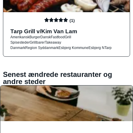
(1)
Tarp Grill v/Kim Van Lam
Amerikansk
Burger
Dansk
Fastfood
Grill
Spisesteder
Grillbarer
Takeaway
Danmark
Region Syddanmark
Esbjerg Kommune
Esbjerg N
Tarp
Senest ændrede restauranter og
andre steder