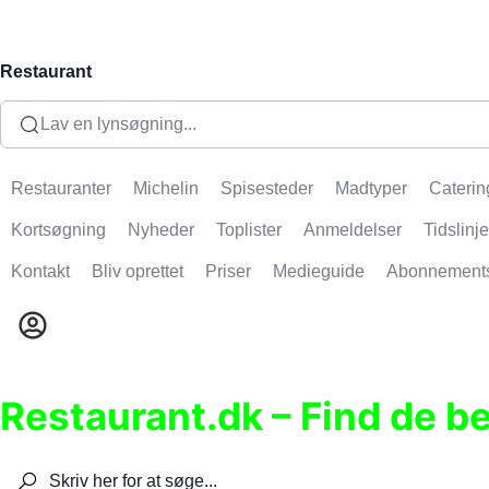
Restaurant
Lav en lynsøgning...
Restauranter
Michelin
Spisesteder
Madtyper
Caterin
Kortsøgning
Nyheder
Toplister
Anmeldelser
Tidslinje
Kontakt
Bliv oprettet
Priser
Medieguide
Abonnement
Restaurant.dk – Find de b
Søg efter restauranter, spisesteder, caféer, bare