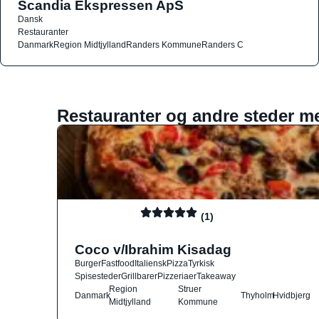
Scandia Ekspressen ApS
Dansk
Restauranter
Danmark
Region Midtjylland
Randers Kommune
Randers C
Restauranter og andre steder m
(1)
Coco v/Ibrahim Kisadag
Burger
Fastfood
Italiensk
Pizza
Tyrkisk
Spisesteder
Grillbarer
Pizzeriaer
Takeaway
Region
Struer
Danmark
Thyholm
Hvidbjerg
Midtjylland
Kommune