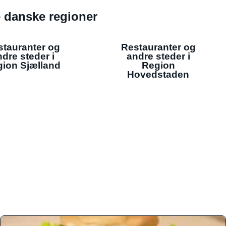
de danske regioner
stauranter og
Restauranter og
dre steder i
andre steder i
ion Sjælland
Region
Hovedstaden