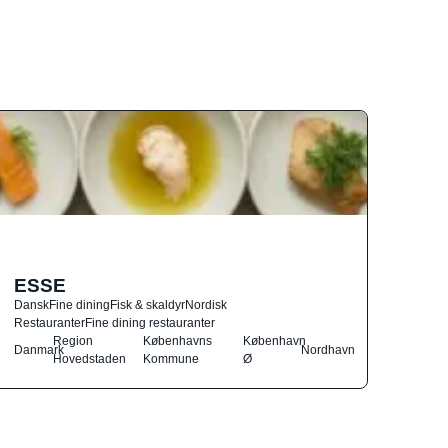
ESSE
Dansk
Fine dining
Fisk & skaldyr
Nordisk
Restauranter
Fine dining restauranter
Region
Københavns
København
Danmark
Nordhavn
Hovedstaden
Kommune
Ø