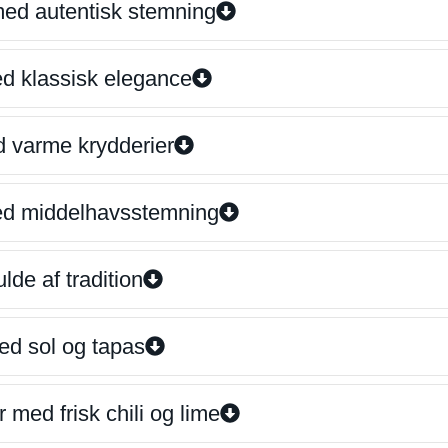
 med autentisk stemning
ed klassisk elegance
d varme krydderier
ed middelhavsstemning
lde af tradition
ed sol og tapas
 med frisk chili og lime