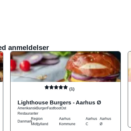
ed anmeldelser
(1)
Lighthouse Burgers - Aarhus Ø
Amerikansk
Burger
Fastfood
Ost
Restauranter
Region
Aarhus
Aarhus
Aarhus
Danmark
Midtjylland
Kommune
C
Ø