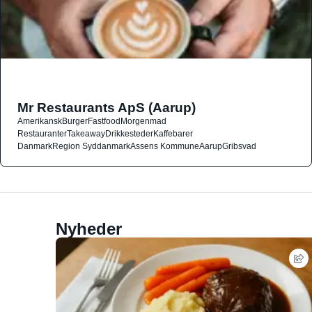
Mr Restaurants ApS (Aarup)
Amerikansk
Burger
Fastfood
Morgenmad
Restauranter
Takeaway
Drikkesteder
Kaffebarer
Danmark
Region Syddanmark
Assens Kommune
Aarup
Gribsvad
Nyheder