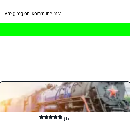
Vælg region, kommune m.v.
Her får du det komplette overblik
over Danmarks mange spisested
gourmetoplevelser på tværs af alle landets byer og regioner.
Søgningen er gjort enkel, så du hurtigt kan filtrere efter madtyp
informationer, hvilket gør den til det ideelle værktøj for både lo
Find præcis den madtype og den stemning, der passer til din næ
(1)