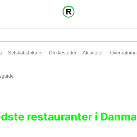
g
Selskabslokaler
Drikkesteder
Aktiviteter
Overnatning
sguide
edste restauranter i Danma
r, pubber, hoteller og aktiviteter.