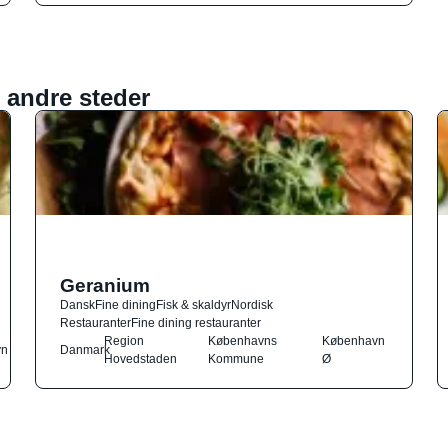
 andre steder
Geranium
Dansk
Fine dining
Fisk & skaldyr
Nordisk
Restauranter
Fine dining restauranter
Region
Københavns
København
vn
Danmark
Hovedstaden
Kommune
Ø