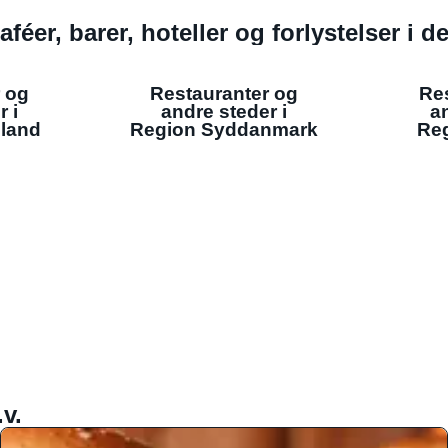
aféer, barer, hoteller og forlystelser i 
 og
Restauranter og
Re
r i
andre steder i
an
lland
Region Syddanmark
Reg
v.