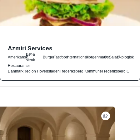
Azmiri Services
Bøf &
Amerikansk
Burger
Fastfood
International
Morgenmad
Ost
Salat
Økologisk
steak
Restauranter
Danmark
Region Hovedstaden
Frederiksberg Kommune
Frederiksberg C