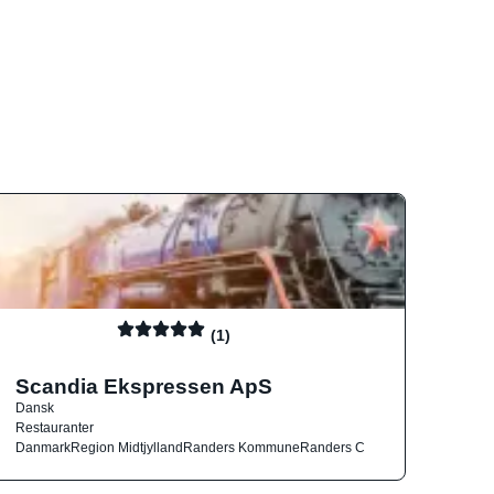
(1)
Scandia Ekspressen ApS
Dansk
Restauranter
Danmark
Region Midtjylland
Randers Kommune
Randers C