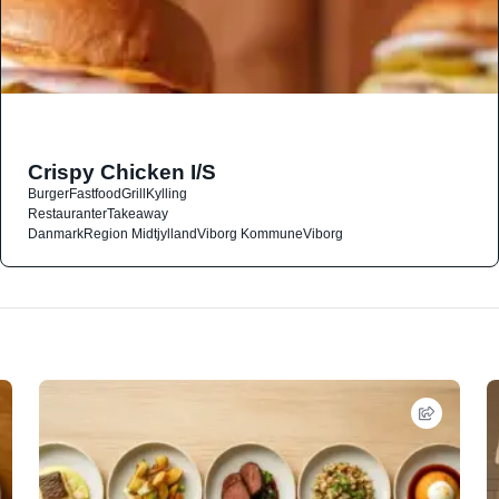
Crispy Chicken I/S
Burger
Fastfood
Grill
Kylling
Restauranter
Takeaway
Danmark
Region Midtjylland
Viborg Kommune
Viborg