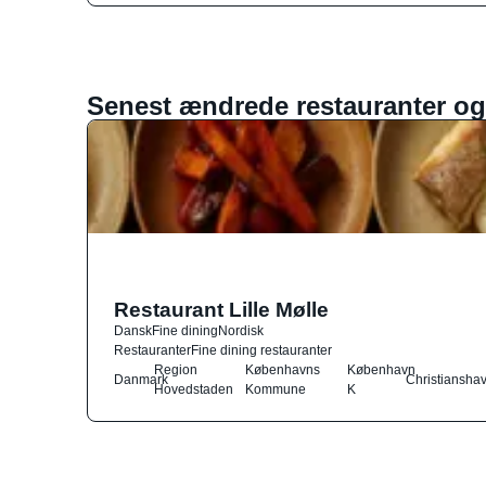
Senest ændrede restauranter og
Restaurant Lille Mølle
Dansk
Fine dining
Nordisk
Restauranter
Fine dining restauranter
Region
Københavns
København
Danmark
Christiansha
Hovedstaden
Kommune
K